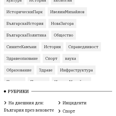
Култура
История
Екология
ИсторическиПарк
ИвелинМихайлов
БългарскаИстория
НоваЗагора
БългарскаПолитика
Общество
СинитеКамъни
История
Справедливост
Здравеопазване
Спорт
наука
Образование
Здраве
Инфраструктура
Пеевски
Протест
ИвелинМихайлов
РУБРИКИ
Свобода
ОбщинаСливен
Карандила
На днешния ден:
Инциденти
Празник
ГражданскоОбщество
България през вековете
Спорт