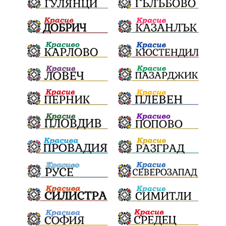
СИК
Ружица
РайнаКнягиня
ВеселинОрешков
Шофьори
НационаленШампион
ОрлинОрлиновЕнчев
ЕкатеринаДафовска
Тракия
ПТП
100Метра
Атина
Живи свидетели на историята
БрашноСтоименов
ИстинскиХляб
БългарскоКачество
ПътнаИнфраструктура
Асфалт
ВСС
СъдебнаРеформа
Шантаж
ПолитическиНатиск
ЗаплахаЗаАрест