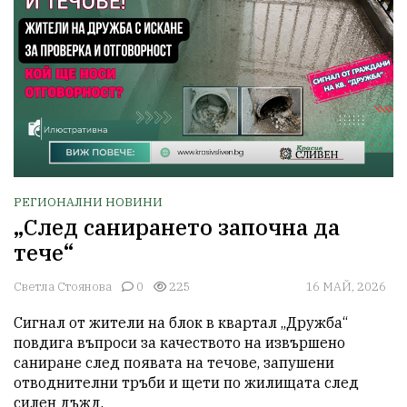
РЕГИОНАЛНИ НОВИНИ
„След санирането започна да
тече“
Светла Стоянова
0
225
16 МАЙ, 2026
Сигнал от жители на блок в квартал „Дружба“ 
повдига въпроси за качеството на извършено 
саниране след появата на течове, запушени 
отводнителни тръби и щети по жилищата след 
силен дъжд.