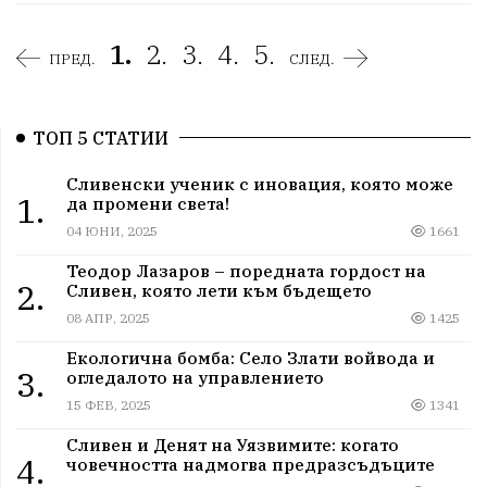
1.
2.
3.
4.
5.
ПРЕД.
СЛЕД.
ТОП 5 СТАТИИ
Сливенски ученик с иновация, която може
1.
да промени света!
04 ЮНИ, 2025
1661
Теодор Лазаров – поредната гордост на
2.
Сливен, която лети към бъдещето
08 АПР, 2025
1425
Екологична бомба: Село Злати войвода и
3.
огледалото на управлението
15 ФЕВ, 2025
1341
Сливен и Денят на Уязвимите: когато
4.
човечността надмогва предразсъдъците