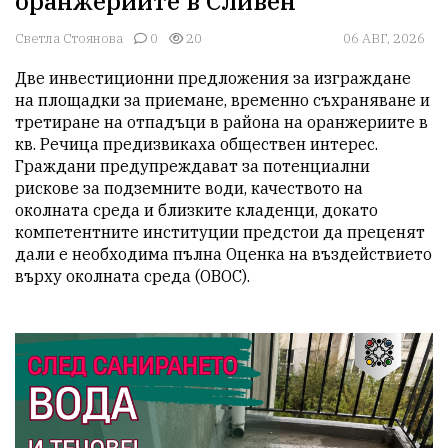
оранжериите в Сливен
Светла Стоянова
0
20
06 АВГ, 2026
Две инвестиционни предложения за изграждане 
на площадки за приемане, временно съхраняване и 
третиране на отпадъци в района на оранжериите в 
кв. Речица предизвикаха обществен интерес. 
Граждани предупреждават за потенциални 
рискове за подземните води, качеството на 
околната среда и близките кладенци, докато 
компетентните институции предстои да преценят 
дали е необходима пълна Оценка на въздействието 
върху околната среда (ОВОС).