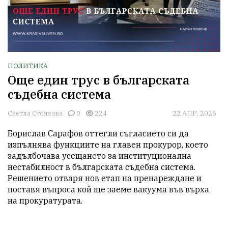
ПОЛИТИКА
Още един трус в българската
съдебна система
Светла Стоянова
0
224
22 АПР, 2026
Борислав Сарафов оттегли съгласието си да 
изпълнява функциите на главен прокурор, което 
задълбочава усещането за институционална 
нестабилност в българската съдебна система. 
Решението отваря нов етап на пренареждане и 
поставя въпроса кой ще заеме вакуума във върха 
на прокуратурата.