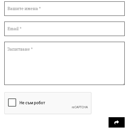
ИсторическиПарк
Деца
Археология
Безводие
ВоенноВреме
Космос
ВоднаКриза
Вода
Мир
Безопастност
Катастрофа
демокрация
БъдещевБългария
ДостойнаБългария
Медицина
Пожари
КултурноНаследство
истина
ПравоНаГлас
референдум
РИОСВ
ПрироденПарк
ГражданскиКонтрол
НЗОК
Туризъм
Дарение
ЛекаАтлетика
АктивниГраждани
СъдебнаСистема
БългарскиСпорт