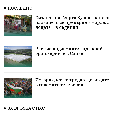
НационалнаСигурност
ПОСЛЕДНО
ИкономикаНаСъпротивата
Контрол
Смъртта на Георги Кузев и когато
насилието се превърне в морал, а
УрсулаФонДерЛайен
Обединение
децата – в съдници
ПетърПетров
ПравоваДържава
Технологии
НародноСъбрание
Варна
Родителство
Риск за подземните води край
оранжериите в Сливен
Сигурност
Разследване
Магнитски
Санкции
ПътнаБезопасност
История, която трудно ще видите
ПътнаБезопасност
Великобритания
в големите телевизии
ОколнаСреда
Надежда
Еврофондове
СоциалнаПолитика
Корупция
Общност
ЗА ВРЪЗКА С НАС