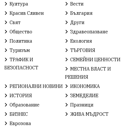
РадостинВасилев
ЛекаАтлетика
МЕЧ
Култура
Вести
Красив Сливен
България
ХристоИлиев
БългарскоЗемеделие
Ямбол
Свят
Други
КироБрейка
БългарскиСпорт
София
Общество
Здравеопазване
ОбщественИнтерес
земеделие
Политика
Екология
Туризъм
ТЪРГОВИЯ
ИсторияНаБългария
Иновации
САЩ
ТРАФИК И
СЕМЕЙНИ ЦЕННОСТИ
БългарскаГордост
Твърдица
ОбщинаСливен
БЕЗОПАСНОСТ
МЕСТНА ВЛАСТ И
РЕШЕНИЯ
Легенда
ЕвропейскиСъюз
Право
Хасково
РЕГИОНАЛНИ НОВИНИ
ИКОНОМИКА
ВиКСливен
ОтровнатаЯбълка
ИСТОРИЯ
ЗЕМЕДЕЛИЕ
Образование
Празници
ЦветомирПетков
Правосъдие
СелинКларънс
БИЗНЕС
ЖИВА МЪДРОСТ
България2025
МузейСливен
Еврозона