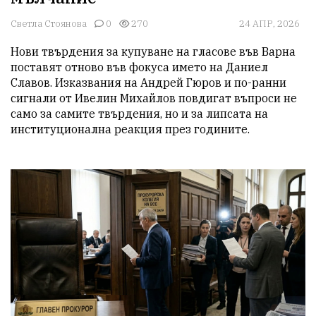
Светла Стоянова
0
270
24 АПР, 2026
Нови твърдения за купуване на гласове във Варна 
поставят отново във фокуса името на Даниел 
Славов. Изказвания на Андрей Гюров и по-ранни 
сигнали от Ивелин Михайлов повдигат въпроси не 
само за самите твърдения, но и за липсата на 
институционална реакция през годините.