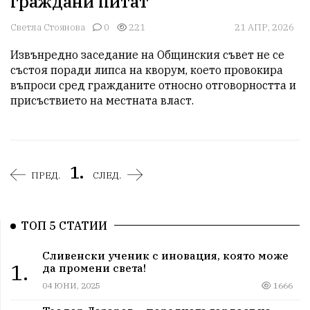
граждани питат
Светла Стоянова
0
221
21 АПР, 2026
Извънредно заседание на Общинския съвет не се 
състоя поради липса на кворум, което провокира 
въпроси сред гражданите относно отговорността и 
присъствието на местната власт.
1.
ПРЕД.
СЛЕД.
ТОП 5 СТАТИИ
Сливенски ученик с иновация, която може
1.
да промени света!
04 ЮНИ, 2025
1666