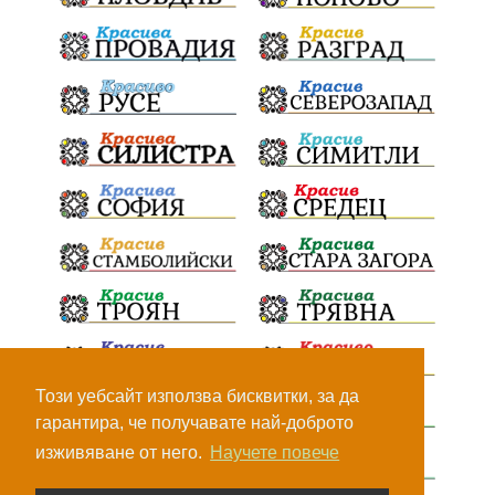
БългарскоКачество
Запис
ПолитическоЗадкулисие
Микродрон
КомарДрон
КитайскаТехнология
ВоенниТехнологии
Наркотици
Дрога
НелегалнаЛаборатория
Байрактаров
ПолицейскоНасилие
НовиИскър
Демерджиев
Журналист
Фентанил
НеНаНаркотиците
РодителиГоворете
Този уебсайт използва бисквитки, за да
гарантира, че получавате най-доброто
ДианГосподинов
ПредупреждениеЗаРодители
изживяване от него.
Научете повече
АБУЧ
ИсторияНаИзкуството
Джаксън Полък