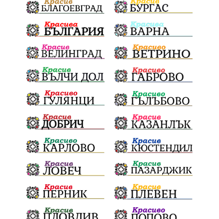
ОбезпечителниМерки
МестнаВласт
Котел
СИК
Ружица
РайнаКнягиня
ВеселинОрешков
Шофьори
НационаленШампион
ОрлинОрлиновЕнчев
ВСС
СъдебнаРеформа
Шантаж
ПолитическиНатиск
ЗаплахаЗаАрест
ПартияВеличие
ЕкатеринаДафовска
Тракия
ПТП
Сливен
КварталРечица
Данъци
ПътнаИнфраструктура
Асфалт
БрашноСтоименов
ИстинскиХляб