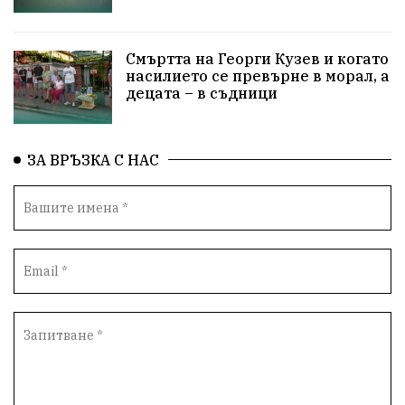
ПътнаБезопасност
Магнитски
Санкции
Смъртта на Георги Кузев и когато
ОколнаСреда
Надежда
Еврофондове
насилието се превърне в морал, а
децата – в съдници
СоциалнаПолитика
Корупция
Безводие
Общност
ИсторическиПарк
ВоенноВреме
ЗА ВРЪЗКА С НАС
Космос
ВоднаКриза
Вода
Мир
Безопастност
Катастрофа
демокрация
БъдещевБългария
ДостойнаБългария
Медицина
Пожари
КултурноНаследство
истина
ПравоНаГлас
референдум
РИОСВ
ПрироденПарк
ГражданскиКонтрол
НЗОК