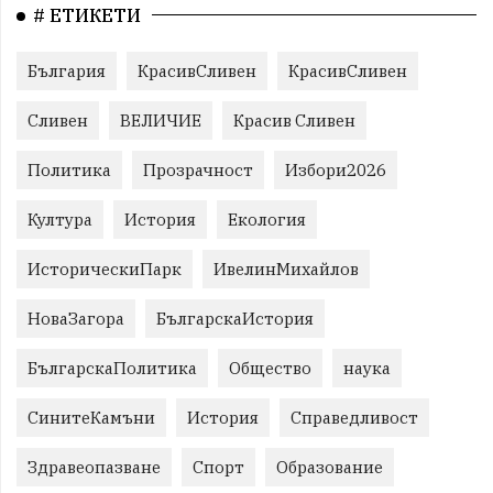
# ЕТИКЕТИ
България
КрасивСливен
КрасивСливен
Сливен
ВЕЛИЧИЕ
Красив Сливен
Политика
Прозрачност
Избори2026
Култура
История
Екология
ИсторическиПарк
ИвелинМихайлов
НоваЗагора
БългарскаИстория
БългарскаПолитика
Общество
наука
СинитеКамъни
История
Справедливост
Здравеопазване
Спорт
Образование