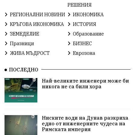
РЕШЕНИЯ
ЕвропейскиСъюз
Хасково
ВиКСливен
РЕГИОНАЛНИ НОВИНИ
ИКОНОМИКА
ОтровнатаЯбълка
ЦветомирПетков
КРЪГОВА ИКОНОМИКА
ИСТОРИЯ
ЗЕМЕДЕЛИЕ
Образование
Правосъдие
СелинКларънс
България2025
Празници
БИЗНЕС
ПътнаБезопасност
АктивниГраждани
ЖИВА МЪДРОСТ
Еврозона
МузейСливен
НационалнаСигурност
ПОСЛЕДНО
ИкономикаНаСъпротивата
УрсулаФонДерЛайен
Най-великите инженери може би
никога не са били хора
ПетърПетров
Деца
Обединение
Технологии
НародноСъбрание
ПравоваДържава
Варна
Родителство
Ниските води на Дунав разкриха
едно от инженерните чудеса на
Римската империя
Сигурност
Разследване
Великобритания