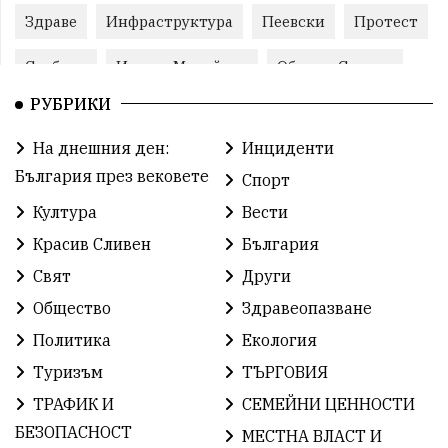
Здраве
Инфраструктура
Пеевски
Протест
Свобода
ИвелинМихайлов
ОбщинаСливен
РУБРИКИ
Карандила
Празник
ГражданскоОбщество
На днешния ден:
Инциденти
РадостинВасилев
ЛекаАтлетика
МЕЧ
България през вековете
Спорт
ХристоИлиев
БългарскоЗемеделие
Ямбол
Култура
Вести
Красив Сливен
България
КироБрейка
БългарскиСпорт
София
Свят
Други
ОбщественИнтерес
земеделие
Общество
Здравеопазване
ИсторияНаБългария
Иновации
САЩ
Политика
Екология
Туризъм
ТЪРГОВИЯ
БългарскаГордост
Археология
Твърдица
ТРАФИК И
СЕМЕЙНИ ЦЕННОСТИ
ОбщинаСливен
Легенда
Право
БЕЗОПАСНОСТ
МЕСТНА ВЛАСТ И