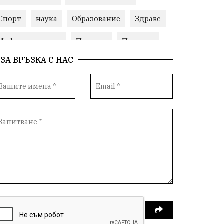
Спорт
наука
Образование
Здраве
Инфраструктура
Пеевски
Протест
ЗА ВРЪЗКА С НАС
Свобода
ИвелинМихайлов
ОбщинаСливен
Карандила
Празник
ГражданскоОбщество
РадостинВасилев
ЛекаАтлетика
МЕЧ
ХристоИлиев
БългарскоЗемеделие
Ямбол
КироБрейка
БългарскиСпорт
София
ОбщественИнтерес
земеделие
ИсторияНаБългария
Иновации
САЩ