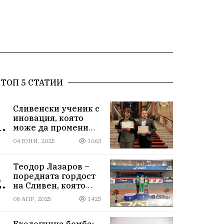
ТОП 5 СТАТИИ
Сливенски ученик с
иновация, която
.
може да промени
света!
04 ЮНИ, 2025
1663
Теодор Лазаров –
поредната гордост
.
на Сливен, която
лети към бъдещето
08 АПР, 2025
1425
Екологична бомба: