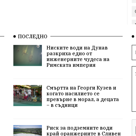
ПОСЛЕДНО
Ниските води на Дунав
разкриха едно от
инженерните чудеса на
Римската империя
Смъртта на Георги Кузев и
когато насилието се
превърне в морал, а децата
– в съдници
Риск за подземните води
край оранжериите в Сливен