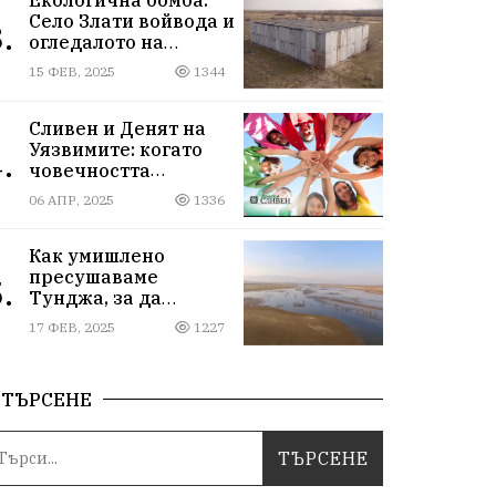
Село Злати войвода и
.
огледалото на
управлението
15 ФЕВ, 2025
1344
Сливен и Денят на
Уязвимите: когато
.
човечността
надмогва
06 АПР, 2025
1336
предразсъдъците
Как умишлено
пресушаваме
.
Тунджа, за да
пълним Марица и…
17 ФЕВ, 2025
1227
джобовете на частни
ВЕЦ-ове
ТЪРСЕНЕ