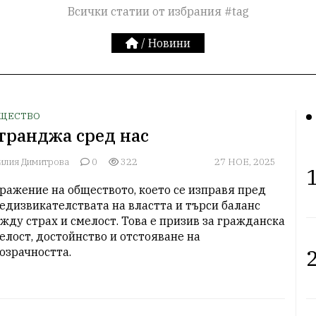
Всички статии от избрания #tag
/
Новини
ЩЕСТВО
транджа сред нас
илия Димитрова
0
322
27 НОЕ, 2025
1
ражение на обществото, което се изправя пред 
едизвикателствата на властта и търси баланс 
жду страх и смелост. Това е призив за гражданска 
елост, достойнство и отстояване на 
2
озрачността.