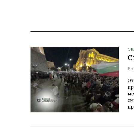
ОБ
С
Ем
От
пр
ме
см
пр