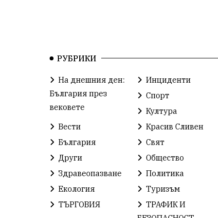
РУБРИКИ
На днешния ден:
Инциденти
България през
Спорт
вековете
Култура
Вести
Красив Сливен
България
Свят
Други
Общество
Здравеопазване
Политика
Екология
Туризъм
ТЪРГОВИЯ
ТРАФИК И
БЕЗОПАСНОСТ