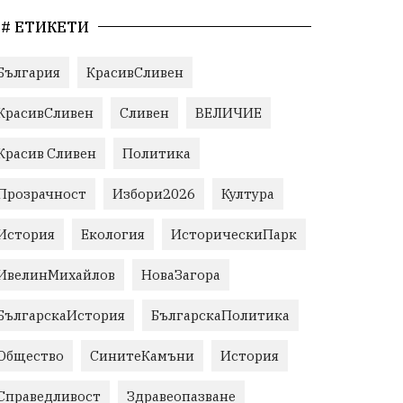
# ЕТИКЕТИ
България
КрасивСливен
КрасивСливен
Сливен
ВЕЛИЧИЕ
Красив Сливен
Политика
Прозрачност
Избори2026
Култура
История
Екология
ИсторическиПарк
ИвелинМихайлов
НоваЗагора
БългарскаИстория
БългарскаПолитика
Общество
СинитеКамъни
История
Справедливост
Здравеопазване