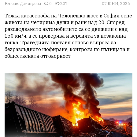
Емилия Димитрова
0
207
07 ЮНИ, 2026
Тежка катастрофа на Челопешко шосе в София отне 
живота на четирима души и рани над 20. Според 
разследването автомобилите са се движили с над 
150 км/ч, а се проверява и версията за незаконна 
гонка. Трагедията поставя отново въпроса за 
безразсъдното шофиране, контрола по пътищата и 
обществената отговорност.