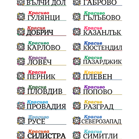
ВеселинОрешков
Шофьори
НационаленШампион
ОрлинОрлиновЕнчев
ВСС
СъдебнаРеформа
Шантаж
ПолитическиНатиск
ЗаплахаЗаАрест
ПартияВеличие
ЕкатеринаДафовска
Тракия
ПТП
Сливен
КварталРечица
Данъци
ПътнаИнфраструктура
Асфалт
БрашноСтоименов
ИстинскиХляб
БългарскоКачество
Запис
ПолитическоЗадкулисие
Микродрон