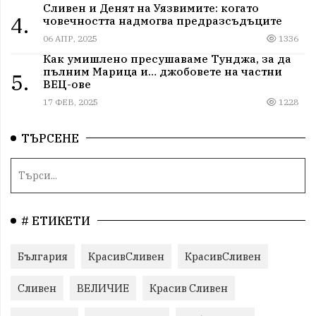
Сливен и Денят на Уязвимите: когато
4.
човечността надмогва предразсъдъците
06 АПР, 2025
1336
Как умишлено пресушаваме Тунджа, за да
пълним Марица и… джобовете на частни
5.
ВЕЦ-ове
17 ФЕВ, 2025
1228
ТЪРСЕНЕ
# ЕТИКЕТИ
България
КрасивСливен
КрасивСливен
Сливен
ВЕЛИЧИЕ
Красив Сливен