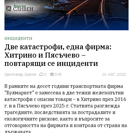
ИНЦИДЕНТИ
Две катастрофи, една фирма:
Хитрино и Пясъчево –
повтарящи се инциденти
Цветомир Цанев
0
595
16 АВГ, 2025
В рамките на десет години транспортната фирма 
"Булмаркет" е замесена в две тежки железопътни 
катастрофи с опасни товари – в Хитрино през 2016 
г. и в Пясъчево през 2025 г. Статията разглежда 
трагедиите, последствията за пострадалите и 
екологичните рискове, както и въпросите за 
отговорността на фирмата и контрола от страна на 
държавата.