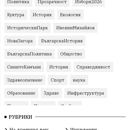
Политика
Прозрачност
Избори2026
Култура
История
Екология
ИсторическиПарк
ИвелинМихайлов
НоваЗагора
БългарскаИстория
БългарскаПолитика
Общество
СинитеКамъни
История
Справедливост
Здравеопазване
Спорт
наука
Образование
Здраве
Инфраструктура
Пеевски
Протест
Свобода
РУБРИКИ
ИвелинМихайлов
ОбщинаСливен
Карандила
На днешния ден:
Инциденти