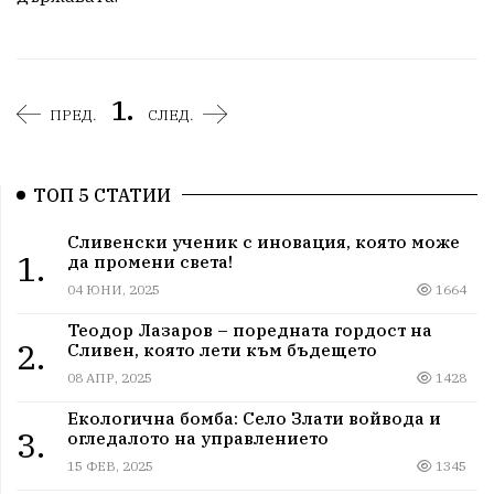
1.
ПРЕД.
СЛЕД.
ТОП 5 СТАТИИ
Сливенски ученик с иновация, която може
1.
да промени света!
04 ЮНИ, 2025
1664
Теодор Лазаров – поредната гордост на
2.
Сливен, която лети към бъдещето
08 АПР, 2025
1428
Екологична бомба: Село Злати войвода и
3.
огледалото на управлението
15 ФЕВ, 2025
1345