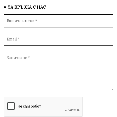
СоциалнаПолитика
Корупция
Безводие
ЗА ВРЪЗКА С НАС
Общност
ИсторическиПарк
ВоенноВреме
Космос
ВоднаКриза
Вода
Мир
Безопастност
Катастрофа
демокрация
БъдещевБългария
ДостойнаБългария
Медицина
Пожари
КултурноНаследство
истина
ПравоНаГлас
референдум
РИОСВ
ПрироденПарк
ГражданскиКонтрол
НЗОК
Туризъм
Дарение
БългарскиСпорт
Контрол
СъдебнаСистема
ЛекаАтлетика