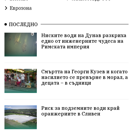
Правосъдие
СелинКларънс
България2025
Еврозона
ПътнаБезопасност
АктивниГраждани
ПОСЛЕДНО
МузейСливен
НационалнаСигурност
Ниските води на Дунав разкриха
едно от инженерните чудеса на
ИкономикаНаСъпротивата
УрсулаФонДерЛайен
Римската империя
ПетърПетров
Деца
Обединение
Технологии
НародноСъбрание
Смъртта на Георги Кузев и когато
насилието се превърне в морал, а
децата – в съдници
ПравоваДържава
Варна
Родителство
Сигурност
Разследване
Великобритания
Риск за подземните води край
ПътнаБезопасност
Магнитски
Санкции
оранжериите в Сливен
ОколнаСреда
Надежда
Еврофондове