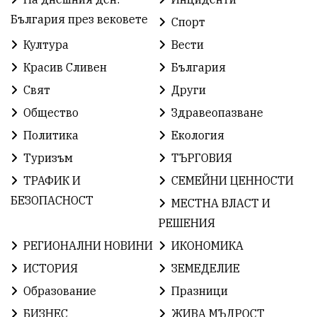
Празник
ГражданскоОбщество
България през вековете
Спорт
РадостинВасилев
ЛекаАтлетика
МЕЧ
Култура
Вести
Красив Сливен
България
ХристоИлиев
БългарскоЗемеделие
Ямбол
Свят
Други
КироБрейка
БългарскиСпорт
София
Общество
Здравеопазване
ОбщественИнтерес
земеделие
Политика
Екология
Туризъм
ТЪРГОВИЯ
ИсторияНаБългария
Иновации
САЩ
ТРАФИК И
СЕМЕЙНИ ЦЕННОСТИ
БългарскаГордост
Археология
Твърдица
БЕЗОПАСНОСТ
МЕСТНА ВЛАСТ И
РЕШЕНИЯ
ОбщинаСливен
Легенда
Право
РЕГИОНАЛНИ НОВИНИ
ИКОНОМИКА
ЕвропейскиСъюз
Хасково
ВиКСливен
ИСТОРИЯ
ЗЕМЕДЕЛИЕ
Образование
Празници
ОтровнатаЯбълка
ЦветомирПетков
БИЗНЕС
ЖИВА МЪДРОСТ