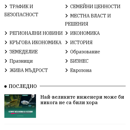
ТРАФИК И
СЕМЕЙНИ ЦЕННОСТИ
ОбщинаСливен
Легенда
Право
БЕЗОПАСНОСТ
МЕСТНА ВЛАСТ И
РЕШЕНИЯ
ЕвропейскиСъюз
Хасково
ВиКСливен
РЕГИОНАЛНИ НОВИНИ
ИКОНОМИКА
ОтровнатаЯбълка
ЦветомирПетков
КРЪГОВА ИКОНОМИКА
ИСТОРИЯ
ЗЕМЕДЕЛИЕ
Образование
Правосъдие
СелинКларънс
България2025
Празници
БИЗНЕС
ПътнаБезопасност
АктивниГраждани
ЖИВА МЪДРОСТ
Еврозона
МузейСливен
НационалнаСигурност
ПОСЛЕДНО
ИкономикаНаСъпротивата
УрсулаФонДерЛайен
Най-великите инженери може би
никога не са били хора
ПетърПетров
Деца
Обединение
Технологии
НародноСъбрание