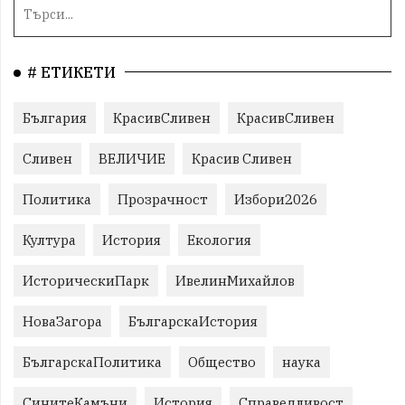
# ЕТИКЕТИ
България
КрасивСливен
КрасивСливен
Сливен
ВЕЛИЧИЕ
Красив Сливен
Политика
Прозрачност
Избори2026
Култура
История
Екология
ИсторическиПарк
ИвелинМихайлов
НоваЗагора
БългарскаИстория
БългарскаПолитика
Общество
наука
СинитеКамъни
История
Справедливост