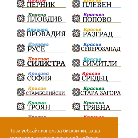
ПътнаИнфраструктура
Асфалт
БрашноСтоименов
ИстинскиХляб
БългарскоКачество
Запис
ПолитическоЗадкулисие
Микродрон
КомарДрон
КитайскаТехнология
ВоенниТехнологии
Наркотици
Дрога
НелегалнаЛаборатория
Байрактаров
ПолицейскоНасилие
НовиИскър
Демерджиев
Журналист
Фентанил
НеНаНаркотиците
РодителиГоворете
Този уебсайт използва бисквитки, за да