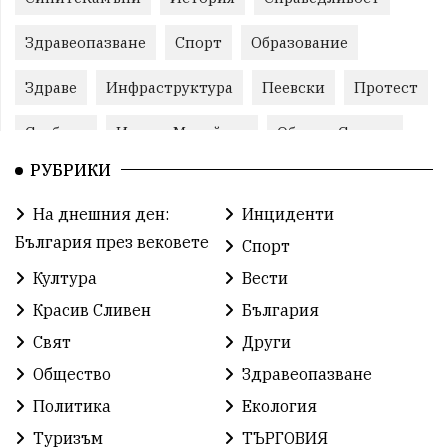
Здравеопазване
Спорт
Образование
Здраве
Инфраструктура
Пеевски
Протест
Свобода
ИвелинМихайлов
ОбщинаСливен
РУБРИКИ
Карандила
Празник
ГражданскоОбщество
На днешния ден:
Инциденти
РадостинВасилев
ЛекаАтлетика
МЕЧ
България през вековете
Спорт
ХристоИлиев
БългарскоЗемеделие
Ямбол
Култура
Вести
Красив Сливен
България
КироБрейка
БългарскиСпорт
София
Свят
Други
ОбщественИнтерес
земеделие
Общество
Здравеопазване
ИсторияНаБългария
Иновации
САЩ
Политика
Екология
Туризъм
ТЪРГОВИЯ
БългарскаГордост
Археология
Твърдица