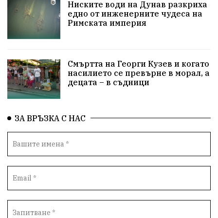
ПравоваДържава
Варна
Родителство
Ниските води на Дунав разкриха
едно от инженерните чудеса на
Римската империя
Сигурност
Разследване
Великобритания
ПътнаБезопасност
Магнитски
Санкции
Смъртта на Георги Кузев и когато
ОколнаСреда
Надежда
Еврофондове
насилието се превърне в морал, а
децата – в съдници
СоциалнаПолитика
Корупция
Безводие
Общност
ИсторическиПарк
ВоенноВреме
ЗА ВРЪЗКА С НАС
Космос
ВоднаКриза
Вода
Мир
Безопастност
Катастрофа
демокрация
БъдещевБългария
ДостойнаБългария
Медицина
Пожари
КултурноНаследство