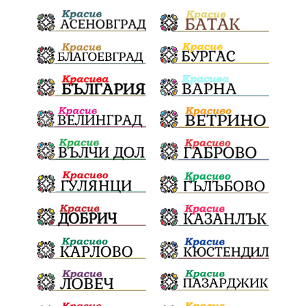
Отговорност
БългарскиДух
ОбщинскиСъвет
Полиграф
ДетекторНаЛъжата
МВР
ОбезпечителниМерки
МестнаВласт
Котел
СИК
Ружица
РайнаКнягиня
ВеселинОрешков
Шофьори
НационаленШампион
ОрлинОрлиновЕнчев
ВСС
СъдебнаРеформа
Шантаж
ПолитическиНатиск
ЗаплахаЗаАрест
ПартияВеличие
ЕкатеринаДафовска
Тракия
ПТП
Сливен
КварталРечица
Данъци