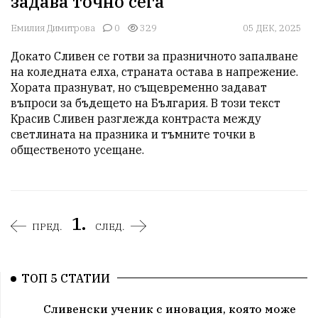
задава точно сега
Емилия Димитрова
0
329
05 ДЕК, 2025
Докато Сливен се готви за празничното запалване 
на коледната елха, страната остава в напрежение. 
Хората празнуват, но същевременно задават 
въпроси за бъдещето на България. В този текст 
Красив Сливен разглежда контраста между 
светлината на празника и тъмните точки в 
общественото усещане.
1.
ПРЕД.
СЛЕД.
ТОП 5 СТАТИИ
Сливенски ученик с иновация, която може