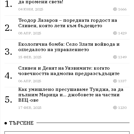
1.
да промени света!
04 ЮНИ, 2025
1666
Теодор Лазаров – поредната гордост на
2.
Сливен, която лети към бъдещето
08 АПР, 2025
1429
Екологична бомба: Село Злати войвода и
3.
огледалото на управлението
15 ФЕВ, 2025
1349
Сливен и Денят на Уязвимите: когато
4.
човечността надмогва предразсъдъците
06 АПР, 2025
1337
Как умишлено пресушаваме Тунджа, за да
пълним Марица и… джобовете на частни
5.
ВЕЦ-ове
17 ФЕВ, 2025
1230
ТЪРСЕНЕ