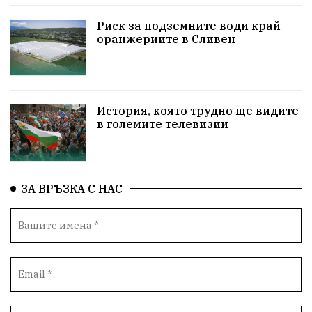
НародноСъбрание
Варна
Родителство
Риск за подземните води край
оранжериите в Сливен
Сигурност
Разследване
Магнитски
Санкции
ПътнаБезопасност
История, която трудно ще видите
ПътнаБезопасност
Великобритания
в големите телевизии
ОколнаСреда
Надежда
Еврофондове
СоциалнаПолитика
Корупция
Общност
ЗА ВРЪЗКА С НАС
ИсторическиПарк
Деца
Археология
Безводие
ВоенноВреме
Космос
ВоднаКриза
Вода
Мир
Безопастност
Катастрофа
демокрация
БъдещевБългария