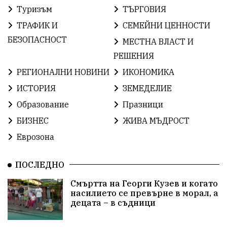
Туризъм
ТЪРГОВИЯ
ИсторияНаБългария
Иновации
САЩ
ТРАФИК И
СЕМЕЙНИ ЦЕННОСТИ
БългарскаГордост
Твърдица
ОбщинаСливен
БЕЗОПАСНОСТ
МЕСТНА ВЛАСТ И
РЕШЕНИЯ
Легенда
ЕвропейскиСъюз
Право
Хасково
РЕГИОНАЛНИ НОВИНИ
ИКОНОМИКА
ВиКСливен
ОтровнатаЯбълка
ИСТОРИЯ
ЗЕМЕДЕЛИЕ
Образование
Празници
ЦветомирПетков
Правосъдие
СелинКларънс
БИЗНЕС
ЖИВА МЪДРОСТ
България2025
МузейСливен
Еврозона
НационалнаСигурност
ПОСЛЕДНО
ИкономикаНаСъпротивата
Контрол
Смъртта на Георги Кузев и когато
насилието се превърне в морал, а
УрсулаФонДерЛайен
Обединение
децата – в съдници
ПетърПетров
ПравоваДържава
Технологии