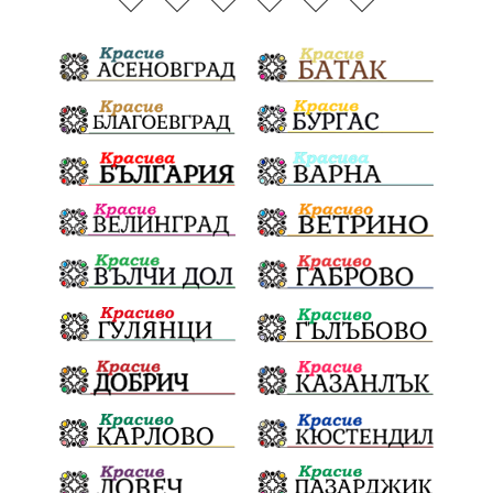
Тодоровден
ВеликиятПост
Даулите
Пловдив
БългарскиДух
ГражданскаПозиция
ГражданскоУчастие
Отговорност
ОбщинскиСъвет
Полиграф
ДетекторНаЛъжата
МВР
ОбезпечителниМерки
МестнаВласт
Котел
СИК
Ружица
РайнаКнягиня
ВеселинОрешков
Шофьори
НационаленШампион
ОрлинОрлиновЕнчев
ЕкатеринаДафовска
Тракия
ПТП