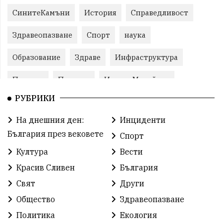
СинитеКамъни
История
Справедливост
Здравеопазване
Спорт
наука
Образование
Здраве
Инфраструктура
Пеевски
Протест
ИвелинМихайлов
РУБРИКИ
Свобода
ОбщинаСливен
Карандила
На днешния ден:
Инциденти
Празник
ГражданскоОбщество
България през вековете
Спорт
РадостинВасилев
ЛекаАтлетика
МЕЧ
Култура
Вести
Красив Сливен
България
ХристоИлиев
БългарскоЗемеделие
Ямбол
Свят
Други
КироБрейка
БългарскиСпорт
София
Общество
Здравеопазване
ОбщественИнтерес
земеделие
Политика
Екология