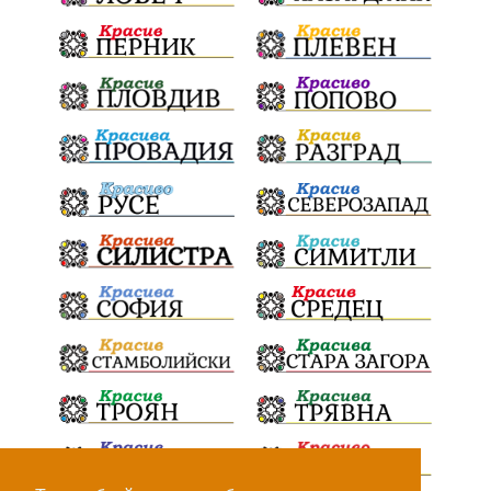
100Метра
Атина
Живи свидетели на историята
БрашноСтоименов
ИстинскиХляб
БългарскоКачество
ПътнаИнфраструктура
Асфалт
ВСС
СъдебнаРеформа
Шантаж
ПолитическиНатиск
ЗаплахаЗаАрест
ПартияВеличие
Запис
ПолитическоЗадкулисие
Микродрон
КомарДрон
КитайскаТехнология
ВоенниТехнологии
Наркотици
Дрога