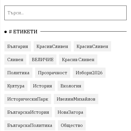
# ЕТИКЕТИ
България
КрасивСливен
КрасивСливен
Сливен
ВЕЛИЧИЕ
Красив Сливен
Политика
Прозрачност
Избори2026
Култура
История
Екология
ИсторическиПарк
ИвелинМихайлов
БългарскаИстория
НоваЗагора
БългарскаПолитика
Общество