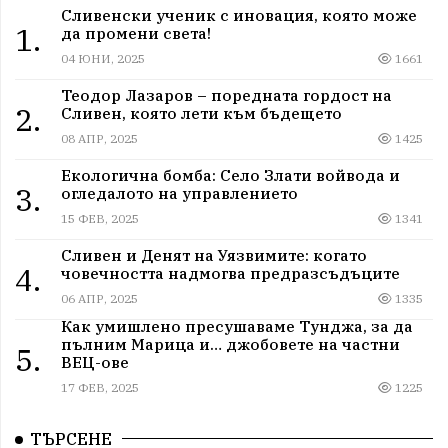
Сливенски ученик с иновация, която може
1.
да промени света!
04 ЮНИ, 2025
1661
Теодор Лазаров – поредната гордост на
2.
Сливен, която лети към бъдещето
08 АПР, 2025
1425
Екологична бомба: Село Злати войвода и
3.
огледалото на управлението
15 ФЕВ, 2025
1341
Сливен и Денят на Уязвимите: когато
4.
човечността надмогва предразсъдъците
06 АПР, 2025
1335
Как умишлено пресушаваме Тунджа, за да
пълним Марица и… джобовете на частни
5.
ВЕЦ-ове
17 ФЕВ, 2025
1225
ТЪРСЕНЕ