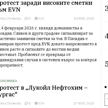
ротест заради високите сметки
3
ъм EVN
етла Стоянова
0
341
04 ФЕВ, 2026
 4 февруари 2026 г. хиляди домакинства в 
овдив, Сливен и други градове сигнализират за 
4
астично завишени сметки за ток. В Пловдив е 
аниран протест пред EVN, докато напрежението в 
ивен расте и сигналите до местни медии 
честяват. Проблемът се превръща от 
дивидуални случаи в системен въпрос за контрол 
5
прозрачност.
ОНОМИКА
ротест в „Лукойл Нефтохим –
ургас“
етла Стоянова
0
334
27 ЯНУ, 2026