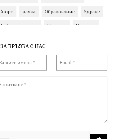
Спорт
наука
Образование
Здраве
Инфраструктура
Пеевски
Протест
ИвелинМихайлов
Свобода
ЗА ВРЪЗКА С НАС
ОбщинаСливен
Карандила
Празник
ГражданскоОбщество
РадостинВасилев
ЛекаАтлетика
МЕЧ
ХристоИлиев
БългарскоЗемеделие
Ямбол
КироБрейка
БългарскиСпорт
София
ОбщественИнтерес
земеделие
ИсторияНаБългария
Иновации
САЩ