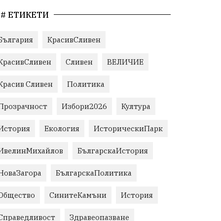
# ЕТИКЕТИ
България
КрасивСливен
КрасивСливен
Сливен
ВЕЛИЧИЕ
Красив Сливен
Политика
Прозрачност
Избори2026
Култура
История
Екология
ИсторическиПарк
ИвелинМихайлов
БългарскаИстория
НоваЗагора
БългарскаПолитика
Общество
СинитеКамъни
История
Справедливост
Здравеопазване