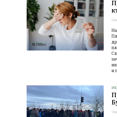
П
к
Св
На
Пл
др
пл
Сл
за
ин
и 
ИК
П
Б
Св