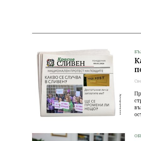
БЪ
К
п
Св
Пр
ст
въ
ос
ОБ