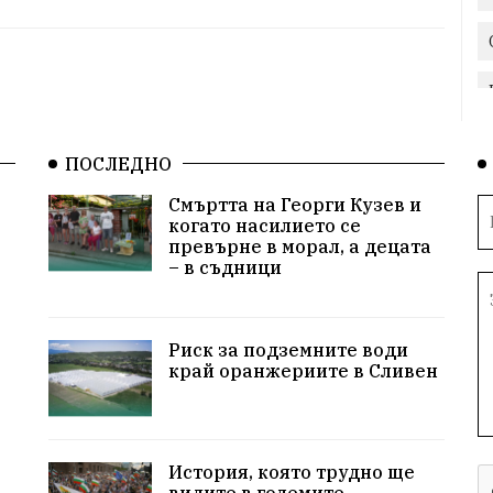
ПОСЛЕДНО
Смъртта на Георги Кузев и
когато насилието се
превърне в морал, а децата
– в съдници
Риск за подземните води
край оранжериите в Сливен
История, която трудно ще
видите в големите