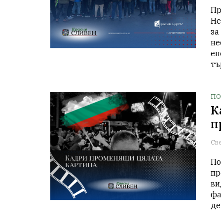
Пр
Не
за
не
ен
тъ
ПО
К
п
Св
По
пр
ви
фа
де