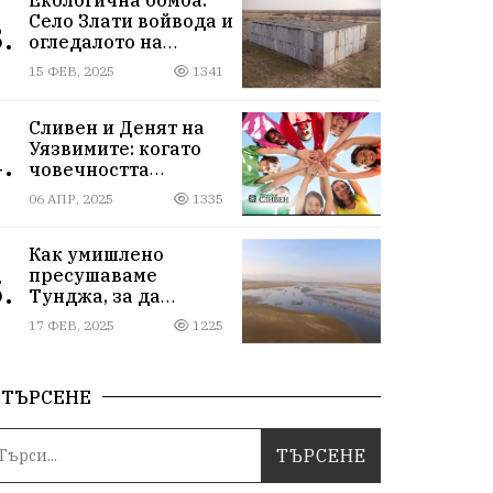
Село Злати войвода и
.
огледалото на
управлението
15 ФЕВ, 2025
1341
Сливен и Денят на
Уязвимите: когато
.
човечността
надмогва
06 АПР, 2025
1335
предразсъдъците
Как умишлено
пресушаваме
.
Тунджа, за да
пълним Марица и…
17 ФЕВ, 2025
1225
джобовете на частни
ВЕЦ-ове
ТЪРСЕНЕ