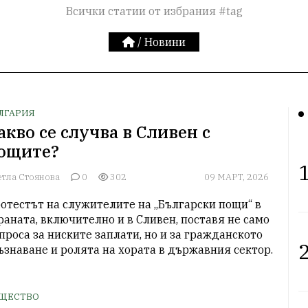
Всички статии от избрания #tag
/
Новини
ЛГАРИЯ
акво се случва в Сливен с
ощите?
1
етла Стоянова
0
302
09 МАРТ, 2026
отестът на служителите на „Български пощи“ в 
раната, включително и в Сливен, поставя не само 
проса за ниските заплати, но и за гражданското 
2
ъзнаване и ролята на хората в държавния сектор.
ЩЕСТВО