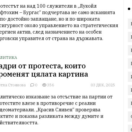
отестът на над 100 служители в „Лукойл 
фтохим – Бургас“ подчертава не само исканията 
 по-достойно заплащане, но и по-широката 
сигурност около управлението на стратегическия 
ергиен актив, след назначението на особен 
рговски управител от страна на държавата.
ЛИТИКА
адри от протеста, които
роменят цялата картина
етла Стоянова
0
356
03 ДЕК, 2025
литическо изказване за отсъствие на партии от 
отестите влезе в противоречие с реални 
деоматериали. „Красив Сливен“ проверява 
ктите и показва разликата между думите и 
йствителността.