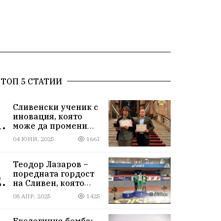
ТОП 5 СТАТИИ
Сливенски ученик с
иновация, която
.
може да промени
света!
04 ЮНИ, 2025
1661
Теодор Лазаров –
поредната гордост
.
на Сливен, която
лети към бъдещето
08 АПР, 2025
1425
Екологична бомба: