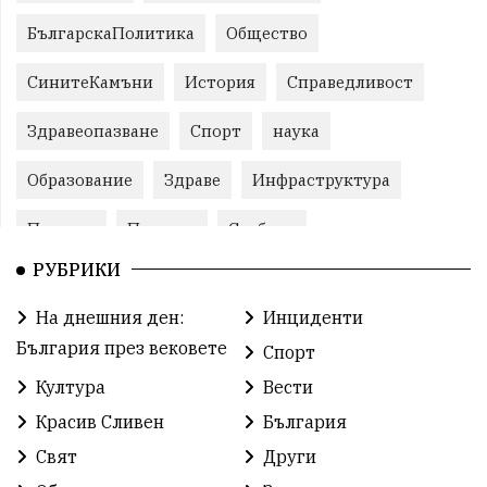
БългарскаПолитика
Общество
СинитеКамъни
История
Справедливост
Здравеопазване
Спорт
наука
Образование
Здраве
Инфраструктура
Пеевски
Протест
Свобода
РУБРИКИ
ИвелинМихайлов
ОбщинаСливен
Карандила
На днешния ден:
Инциденти
Празник
ГражданскоОбщество
България през вековете
Спорт
РадостинВасилев
ЛекаАтлетика
МЕЧ
Култура
Вести
Красив Сливен
България
ХристоИлиев
БългарскоЗемеделие
Ямбол
Свят
Други
КироБрейка
БългарскиСпорт
София