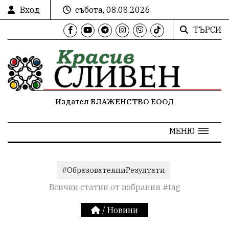
Вход
събота, 08.08.2026
ТЪРСИ
Издател БЛАЖЕНСТВО ЕООД
МЕНЮ
#ОбразователниРезултати
Всички статии от избрания #tag
/
Новини