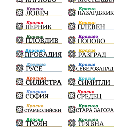
ПартияВеличие
ЕкатеринаДафовска
Тракия
ПТП
Сливен
КварталРечица
Данъци
ПътнаИнфраструктура
Асфалт
БрашноСтоименов
ИстинскиХляб
БългарскоКачество
Запис
ПолитическоЗадкулисие
Микродрон
КомарДрон
КитайскаТехнология
ВоенниТехнологии
Наркотици
Дрога
НелегалнаЛаборатория
Байрактаров
ПолицейскоНасилие
НовиИскър