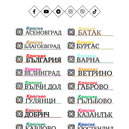
АндрейГюров
НационаленРекорд
Даулите
ГражданскаПозиция
ГражданскоУчастие
Отговорност
БългарскиДух
ОбщинскиСъвет
Полиграф
ДетекторНаЛъжата
МВР
ОбезпечителниМерки
МестнаВласт
Котел
СИК
Ружица
РайнаКнягиня
ВеселинОрешков
Шофьори
НационаленШампион
ОрлинОрлиновЕнчев
ВСС
СъдебнаРеформа
Шантаж
ПолитическиНатиск
ЗаплахаЗаАрест