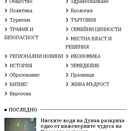
Общество
Здравеопазване
ОбщественИнтерес
земеделие
Политика
Екология
Туризъм
ТЪРГОВИЯ
ИсторияНаБългария
Иновации
САЩ
ТРАФИК И
СЕМЕЙНИ ЦЕННОСТИ
БългарскаГордост
Археология
Твърдица
БЕЗОПАСНОСТ
МЕСТНА ВЛАСТ И
РЕШЕНИЯ
ОбщинаСливен
Легенда
Право
РЕГИОНАЛНИ НОВИНИ
ИКОНОМИКА
ЕвропейскиСъюз
Хасково
ВиКСливен
ИСТОРИЯ
ЗЕМЕДЕЛИЕ
Образование
Празници
ОтровнатаЯбълка
ЦветомирПетков
БИЗНЕС
ЖИВА МЪДРОСТ
Правосъдие
СелинКларънс
България2025
Еврозона
ПътнаБезопасност
АктивниГраждани
ПОСЛЕДНО
МузейСливен
НационалнаСигурност
Ниските води на Дунав разкриха
едно от инженерните чудеса на
ИкономикаНаСъпротивата
УрсулаФонДерЛайен