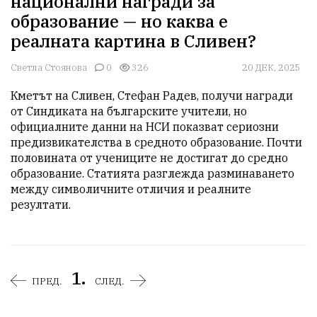
национални награди за
образование — но каква е
реалната картина в Сливен?
Светла Стоянова
0
326
20 ДЕК, 2025
Кметът на Сливен, Стефан Радев, получи награди 
от Синдиката на българските учители, но 
официалните данни на НСИ показват сериозни 
предизвикателства в средното образование. Почти 
половината от учениците не достигат до средно 
образование. Статията разглежда разминаването 
между символичните отличия и реалните 
резултати.
1.
ПРЕД.
СЛЕД.