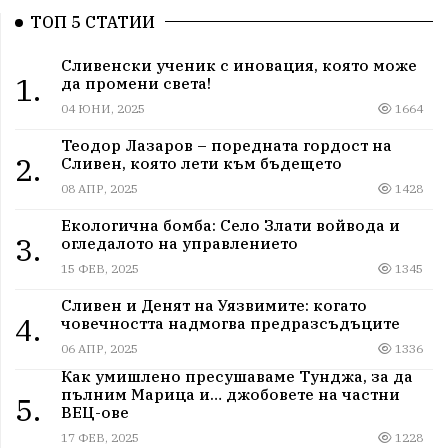
ТОП 5 СТАТИИ
Сливенски ученик с иновация, която може
1.
да промени света!
04 ЮНИ, 2025
1664
Теодор Лазаров – поредната гордост на
2.
Сливен, която лети към бъдещето
08 АПР, 2025
1428
Екологична бомба: Село Злати войвода и
3.
огледалото на управлението
15 ФЕВ, 2025
1345
Сливен и Денят на Уязвимите: когато
4.
човечността надмогва предразсъдъците
06 АПР, 2025
1336
Как умишлено пресушаваме Тунджа, за да
пълним Марица и… джобовете на частни
5.
ВЕЦ-ове
17 ФЕВ, 2025
1228