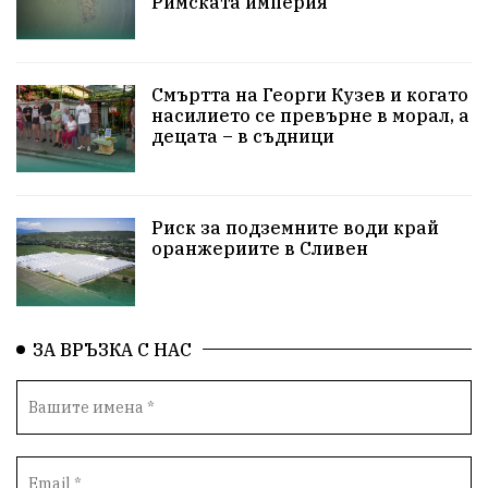
Римската империя
ПетърПетров
Деца
Обединение
Технологии
НародноСъбрание
Смъртта на Георги Кузев и когато
насилието се превърне в морал, а
децата – в съдници
ПравоваДържава
Варна
Родителство
Сигурност
Разследване
Великобритания
Риск за подземните води край
ПътнаБезопасност
Магнитски
Санкции
оранжериите в Сливен
ОколнаСреда
Надежда
Еврофондове
СоциалнаПолитика
Корупция
Безводие
ЗА ВРЪЗКА С НАС
Общност
ИсторическиПарк
ВоенноВреме
Космос
ВоднаКриза
Вода
Мир
Безопастност
Катастрофа
демокрация