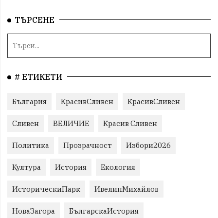
ТЪРСЕНЕ
# ЕТИКЕТИ
България
КрасивСливен
КрасивСливен
Сливен
ВЕЛИЧИЕ
Красив Сливен
Политика
Прозрачност
Избори2026
Култура
История
Екология
ИсторическиПарк
ИвелинМихайлов
НоваЗагора
БългарскаИстория