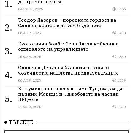
1.
да промени света!
04 ЮНИ, 2025
1666
Теодор Лазаров – поредната гордост на
2.
Сливен, която лети към бъдещето
08 АПР, 2025
1430
Екологична бомба: Село Злати войвода и
3.
огледалото на управлението
15 ФЕВ, 2025
1350
Сливен и Денят на Уязвимите: когато
4.
човечността надмогва предразсъдъците
06 АПР, 2025
1339
Как умишлено пресушаваме Тунджа, за да
пълним Марица и… джобовете на частни
5.
ВЕЦ-ове
17 ФЕВ, 2025
1230
ТЪРСЕНЕ