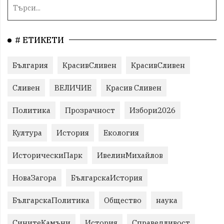
# ЕТИКЕТИ
България
КрасивСливен
КрасивСливен
Сливен
ВЕЛИЧИЕ
Красив Сливен
Политика
Прозрачност
Избори2026
Култура
История
Екология
ИсторическиПарк
ИвелинМихайлов
НоваЗагора
БългарскаИстория
БългарскаПолитика
Общество
наука
СинитеКамъни
История
Справедливост