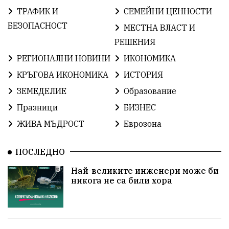
ТРАФИК И
СЕМЕЙНИ ЦЕННОСТИ
ОбщинаСливен
Легенда
Право
БЕЗОПАСНОСТ
МЕСТНА ВЛАСТ И
РЕШЕНИЯ
ЕвропейскиСъюз
Хасково
ВиКСливен
РЕГИОНАЛНИ НОВИНИ
ИКОНОМИКА
ОтровнатаЯбълка
ЦветомирПетков
КРЪГОВА ИКОНОМИКА
ИСТОРИЯ
ЗЕМЕДЕЛИЕ
Образование
Правосъдие
СелинКларънс
България2025
Празници
БИЗНЕС
ПътнаБезопасност
АктивниГраждани
ЖИВА МЪДРОСТ
Еврозона
МузейСливен
НационалнаСигурност
ПОСЛЕДНО
ИкономикаНаСъпротивата
УрсулаФонДерЛайен
Най-великите инженери може би
никога не са били хора
ПетърПетров
Деца
Обединение
Технологии
НародноСъбрание