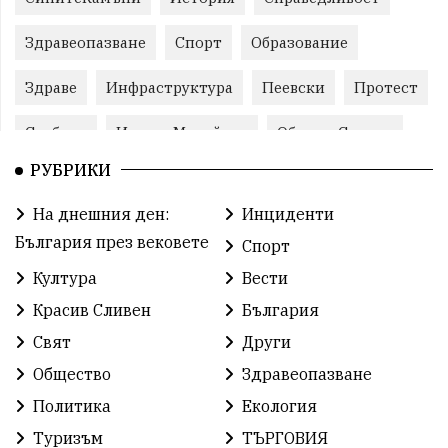
Здравеопазване
Спорт
Образование
Здраве
Инфраструктура
Пеевски
Протест
Свобода
ИвелинМихайлов
ОбщинаСливен
РУБРИКИ
Карандила
Празник
ГражданскоОбщество
На днешния ден:
Инциденти
РадостинВасилев
ЛекаАтлетика
МЕЧ
България през вековете
Спорт
ХристоИлиев
БългарскоЗемеделие
Ямбол
Култура
Вести
Красив Сливен
България
КироБрейка
БългарскиСпорт
София
Свят
Други
ОбщественИнтерес
земеделие
Общество
Здравеопазване
ИсторияНаБългария
Иновации
САЩ
Политика
Екология
Туризъм
ТЪРГОВИЯ
БългарскаГордост
Археология
Твърдица