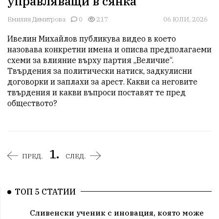
управляващи в сянка
Емилия Димитрова
0
217
06 ЮЛИ, 2026
Ивелин Михайлов публикува видео в което 
назовава конкретни имена и описва предполагаеми 
схеми за влияние върху партия „Величие“. 
Твърдения за политически натиск, задкулисни 
договорки и заплахи за арест. Какви са неговите 
твърдения и какви въпроси поставят те пред 
обществото?
1.
ПРЕД.
СЛЕД.
ТОП 5 СТАТИИ
Сливенски ученик с иновация, която може