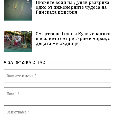
ПравоваДържава
Варна
Родителство
Ниските води на Дунав разкриха
едно от инженерните чудеса на
Римската империя
Сигурност
Разследване
Великобритания
ПътнаБезопасност
Магнитски
Санкции
Смъртта на Георги Кузев и когато
ОколнаСреда
Надежда
Еврофондове
насилието се превърне в морал, а
децата – в съдници
СоциалнаПолитика
Корупция
Безводие
Общност
ИсторическиПарк
ВоенноВреме
ЗА ВРЪЗКА С НАС
Космос
ВоднаКриза
Вода
Мир
Безопастност
Катастрофа
демокрация
БъдещевБългария
ДостойнаБългария
Медицина
Пожари
КултурноНаследство