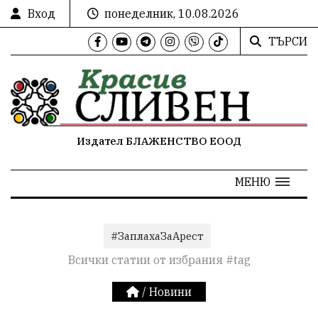
Вход
понеделник, 10.08.2026
ТЪРСИ
Издател БЛАЖЕНСТВО ЕООД
МЕНЮ
#ЗаплахаЗаАрест
Всички статии от избрания #tag
/
Новини