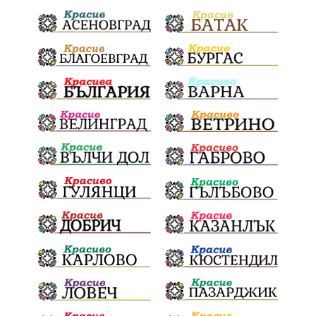
Отговорност
БългарскиДух
ОбщинскиСъвет
Полиграф
ДетекторНаЛъжата
МВР
ОбезпечителниМерки
МестнаВласт
Котел
СИК
Ружица
РайнаКнягиня
ВеселинОрешков
Шофьори
НационаленШампион
ОрлинОрлиновЕнчев
ВСС
СъдебнаРеформа
Шантаж
ПолитическиНатиск
ЗаплахаЗаАрест
ПартияВеличие
ЕкатеринаДафовска
Тракия
ПТП
Сливен
КварталРечица
Данъци