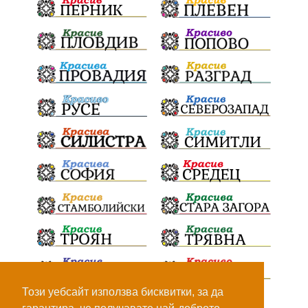
ПътнаИнфраструктура
Асфалт
БрашноСтоименов
ИстинскиХляб
БългарскоКачество
Запис
ПолитическоЗадкулисие
Микродрон
КомарДрон
КитайскаТехнология
ВоенниТехнологии
Наркотици
Дрога
НелегалнаЛаборатория
Байрактаров
ПолицейскоНасилие
НовиИскър
Демерджиев
Журналист
Фентанил
НеНаНаркотиците
РодителиГоворете
Този уебсайт използва бисквитки, за да