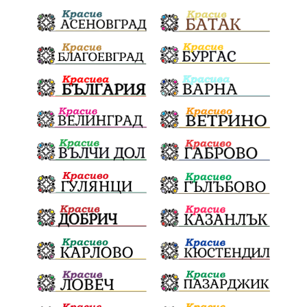
Отговорност
БългарскиДух
ОбщинскиСъвет
Полиграф
ДетекторНаЛъжата
МВР
ОбезпечителниМерки
МестнаВласт
Котел
СИК
Ружица
РайнаКнягиня
ВеселинОрешков
Шофьори
НационаленШампион
ОрлинОрлиновЕнчев
ВСС
СъдебнаРеформа
Шантаж
ПолитическиНатиск
ЗаплахаЗаАрест
ПартияВеличие
ЕкатеринаДафовска
Тракия
ПТП
Сливен
КварталРечица
Данъци