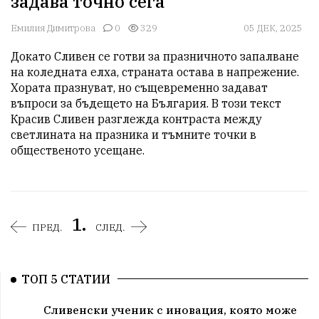
задава точно сега
Емилия Димитрова
0
329
05 ДЕК, 2025
Докато Сливен се готви за празничното запалване 
на коледната елха, страната остава в напрежение. 
Хората празнуват, но същевременно задават 
въпроси за бъдещето на България. В този текст 
Красив Сливен разглежда контраста между 
светлината на празника и тъмните точки в 
общественото усещане.
1.
ПРЕД.
СЛЕД.
ТОП 5 СТАТИИ
Сливенски ученик с иновация, която може