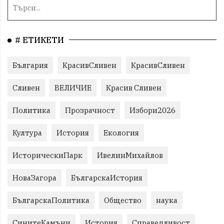
# ЕТИКЕТИ
България
КрасивСливен
КрасивСливен
Сливен
ВЕЛИЧИЕ
Красив Сливен
Политика
Прозрачност
Избори2026
Култура
История
Екология
ИсторическиПарк
ИвелинМихайлов
НоваЗагора
БългарскаИстория
БългарскаПолитика
Общество
наука
СинитеКамъни
История
Справедливост