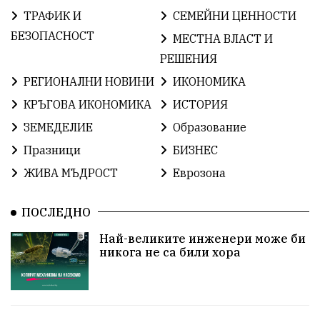
ТРАФИК И
СЕМЕЙНИ ЦЕННОСТИ
ОбщинаСливен
Легенда
Право
БЕЗОПАСНОСТ
МЕСТНА ВЛАСТ И
РЕШЕНИЯ
ЕвропейскиСъюз
Хасково
ВиКСливен
РЕГИОНАЛНИ НОВИНИ
ИКОНОМИКА
ОтровнатаЯбълка
ЦветомирПетков
КРЪГОВА ИКОНОМИКА
ИСТОРИЯ
ЗЕМЕДЕЛИЕ
Образование
Правосъдие
СелинКларънс
България2025
Празници
БИЗНЕС
ПътнаБезопасност
АктивниГраждани
ЖИВА МЪДРОСТ
Еврозона
МузейСливен
НационалнаСигурност
ПОСЛЕДНО
ИкономикаНаСъпротивата
УрсулаФонДерЛайен
Най-великите инженери може би
никога не са били хора
ПетърПетров
Деца
Обединение
Технологии
НародноСъбрание