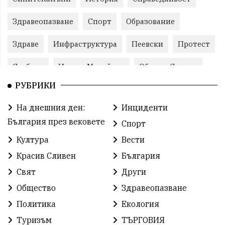
Здравеопазване
Спорт
Образование
Здраве
Инфраструктура
Пеевски
Протест
Свобода
ИвелинМихайлов
ОбщинаСливен
РУБРИКИ
Карандила
Празник
ГражданскоОбщество
На днешния ден:
Инциденти
РадостинВасилев
ЛекаАтлетика
МЕЧ
България през вековете
Спорт
ХристоИлиев
БългарскоЗемеделие
Ямбол
Култура
Вести
Красив Сливен
България
КироБрейка
БългарскиСпорт
София
Свят
Други
ОбщественИнтерес
земеделие
Общество
Здравеопазване
ИсторияНаБългария
Иновации
САЩ
Политика
Екология
Туризъм
ТЪРГОВИЯ
БългарскаГордост
Археология
Твърдица