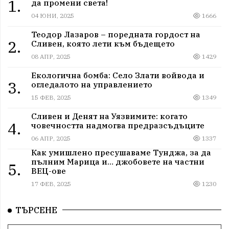
1.
да промени света!
04 ЮНИ, 2025
1666
Теодор Лазаров – поредната гордост на
2.
Сливен, която лети към бъдещето
08 АПР, 2025
1429
Екологична бомба: Село Злати войвода и
3.
огледалото на управлението
15 ФЕВ, 2025
1349
Сливен и Денят на Уязвимите: когато
4.
човечността надмогва предразсъдъците
06 АПР, 2025
1337
Как умишлено пресушаваме Тунджа, за да
пълним Марица и… джобовете на частни
5.
ВЕЦ-ове
17 ФЕВ, 2025
1230
ТЪРСЕНЕ