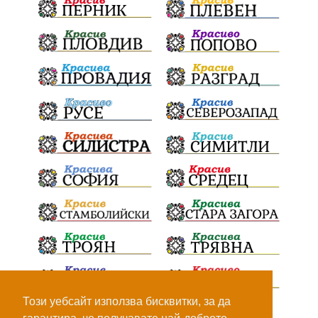
ПътнаИнфраструктура
Асфалт
БрашноСтоименов
ИстинскиХляб
БългарскоКачество
Запис
ПолитическоЗадкулисие
Микродрон
КомарДрон
КитайскаТехнология
ВоенниТехнологии
Наркотици
Дрога
НелегалнаЛаборатория
Байрактаров
ПолицейскоНасилие
НовиИскър
Демерджиев
Журналист
Фентанил
НеНаНаркотиците
РодителиГоворете
Този уебсайт използва бисквитки, за да