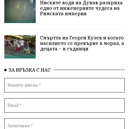
ПравоваДържава
Варна
Родителство
Ниските води на Дунав разкриха
едно от инженерните чудеса на
Римската империя
Сигурност
Разследване
Великобритания
ПътнаБезопасност
Магнитски
Санкции
Смъртта на Георги Кузев и когато
ОколнаСреда
Надежда
Еврофондове
насилието се превърне в морал, а
децата – в съдници
СоциалнаПолитика
Корупция
Безводие
Общност
ИсторическиПарк
ВоенноВреме
ЗА ВРЪЗКА С НАС
Космос
ВоднаКриза
Вода
Мир
Безопастност
Катастрофа
демокрация
БъдещевБългария
ДостойнаБългария
Медицина
Пожари
КултурноНаследство