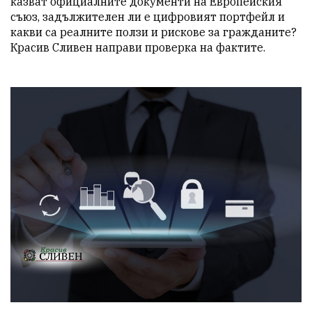
казват официалните документи на Европейския 
съюз, задължителен ли е цифровият портфейл и 
какви са реалните ползи и рискове за гражданите? 
Красив Сливен направи проверка на фактите.