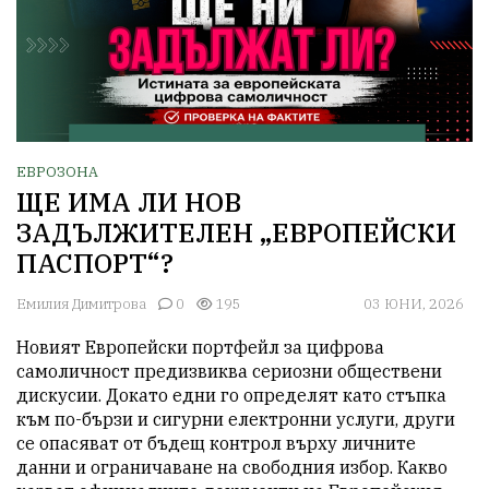
ЕВРОЗОНА
ЩЕ ИМА ЛИ НОВ
ЗАДЪЛЖИТЕЛЕН „ЕВРОПЕЙСКИ
ПАСПОРТ“?
Емилия Димитрова
0
195
03 ЮНИ, 2026
Новият Европейски портфейл за цифрова 
самоличност предизвиква сериозни обществени 
дискусии. Докато едни го определят като стъпка 
към по-бързи и сигурни електронни услуги, други 
се опасяват от бъдещ контрол върху личните 
данни и ограничаване на свободния избор. Какво 