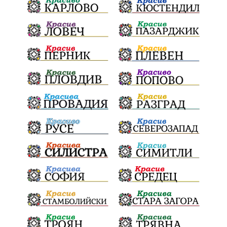
НационаленШампион
ОрлинОрлиновЕнчев
ЕкатеринаДафовска
Тракия
ПТП
100Метра
Атина
Живи свидетели на историята
БрашноСтоименов
ИстинскиХляб
БългарскоКачество
ПътнаИнфраструктура
Асфалт
ВСС
СъдебнаРеформа
Шантаж
ПолитическиНатиск
ЗаплахаЗаАрест
ПартияВеличие
Запис
ПолитическоЗадкулисие
Микродрон