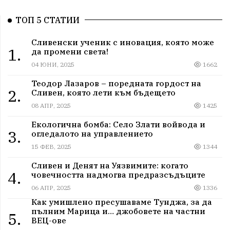
ТОП 5 СТАТИИ
Сливенски ученик с иновация, която може
1.
да промени света!
04 ЮНИ, 2025
1662
Теодор Лазаров – поредната гордост на
2.
Сливен, която лети към бъдещето
08 АПР, 2025
1425
Екологична бомба: Село Злати войвода и
3.
огледалото на управлението
15 ФЕВ, 2025
1344
Сливен и Денят на Уязвимите: когато
4.
човечността надмогва предразсъдъците
06 АПР, 2025
1336
Как умишлено пресушаваме Тунджа, за да
пълним Марица и… джобовете на частни
5.
ВЕЦ-ове