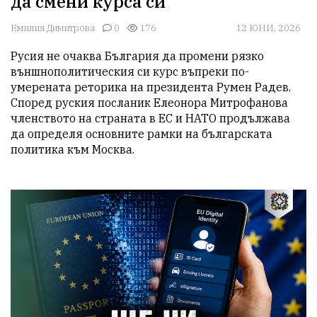
да смени курса си
Емилия Димитрова
0
176
12 ЮНИ, 2026
Русия не очаква България да промени рязко 
външнополитическия си курс въпреки по-
умерената реторика на президента Румен Радев. 
Според руския посланик Елеонора Митрофанова 
членството на страната в ЕС и НАТО продължава 
да определя основните рамки на българската 
политика към Москва.