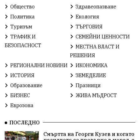
КироБрейка
БългарскиСпорт
София
Общество
Здравеопазване
ОбщественИнтерес
земеделие
Политика
Екология
Туризъм
ТЪРГОВИЯ
ИсторияНаБългария
Иновации
САЩ
ТРАФИК И
СЕМЕЙНИ ЦЕННОСТИ
БългарскаГордост
Твърдица
ОбщинаСливен
БЕЗОПАСНОСТ
МЕСТНА ВЛАСТ И
РЕШЕНИЯ
Легенда
ЕвропейскиСъюз
Право
Хасково
РЕГИОНАЛНИ НОВИНИ
ИКОНОМИКА
ВиКСливен
ОтровнатаЯбълка
ИСТОРИЯ
ЗЕМЕДЕЛИЕ
Образование
Празници
ЦветомирПетков
Правосъдие
СелинКларънс
БИЗНЕС
ЖИВА МЪДРОСТ
България2025
МузейСливен
Еврозона
НационалнаСигурност
ПОСЛЕДНО
ИкономикаНаСъпротивата
Контрол
Смъртта на Георги Кузев и когато