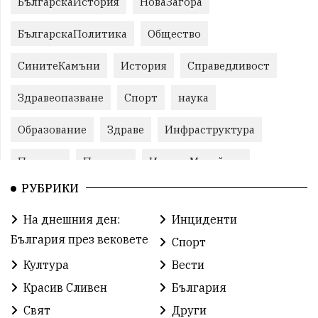
БългарскаИстория
НоваЗагора
БългарскаПолитика
Общество
СинитеКамъни
История
Справедливост
Здравеопазване
Спорт
наука
Образование
Здраве
Инфраструктура
Пеевски
Протест
ИвелинМихайлов
РУБРИКИ
Свобода
ОбщинаСливен
Карандила
На днешния ден:
Инциденти
Празник
ГражданскоОбщество
България през вековете
Спорт
РадостинВасилев
ЛекаАтлетика
МЕЧ
Култура
Вести
Красив Сливен
България
ХристоИлиев
БългарскоЗемеделие
Ямбол
Свят
Други