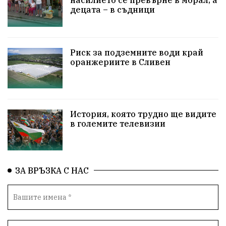
насилието се превърне в морал, а
УрсулаФонДерЛайен
Обединение
децата – в съдници
ПетърПетров
ПравоваДържава
Технологии
НародноСъбрание
Варна
Родителство
Риск за подземните води край
оранжериите в Сливен
Сигурност
Разследване
Магнитски
Санкции
ПътнаБезопасност
История, която трудно ще видите
ПътнаБезопасност
Великобритания
в големите телевизии
ОколнаСреда
Надежда
Еврофондове
СоциалнаПолитика
Корупция
Общност
ЗА ВРЪЗКА С НАС
ИсторическиПарк
Деца
Археология
Безводие
ВоенноВреме
Космос