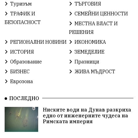
Туризъм
ТЪРГОВИЯ
ИсторияНаБългария
Иновации
САЩ
ТРАФИК И
СЕМЕЙНИ ЦЕННОСТИ
БългарскаГордост
Археология
Твърдица
БЕЗОПАСНОСТ
МЕСТНА ВЛАСТ И
РЕШЕНИЯ
ОбщинаСливен
Легенда
Право
РЕГИОНАЛНИ НОВИНИ
ИКОНОМИКА
ЕвропейскиСъюз
Хасково
ВиКСливен
ИСТОРИЯ
ЗЕМЕДЕЛИЕ
Образование
Празници
ОтровнатаЯбълка
ЦветомирПетков
БИЗНЕС
ЖИВА МЪДРОСТ
Правосъдие
СелинКларънс
България2025
Еврозона
ПътнаБезопасност
АктивниГраждани
ПОСЛЕДНО
МузейСливен
НационалнаСигурност
Ниските води на Дунав разкриха
едно от инженерните чудеса на
ИкономикаНаСъпротивата
УрсулаФонДерЛайен
Римската империя
ПетърПетров
Деца
Обединение