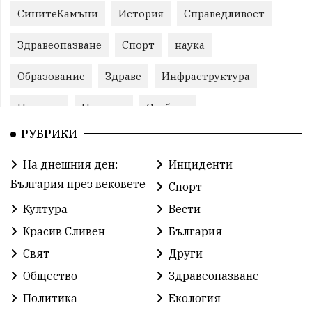
СинитеКамъни
История
Справедливост
Здравеопазване
Спорт
наука
Образование
Здраве
Инфраструктура
Пеевски
Протест
Свобода
РУБРИКИ
ИвелинМихайлов
ОбщинаСливен
Карандила
На днешния ден:
Инциденти
Празник
ГражданскоОбщество
България през вековете
Спорт
РадостинВасилев
ЛекаАтлетика
МЕЧ
Култура
Вести
Красив Сливен
България
ХристоИлиев
БългарскоЗемеделие
Ямбол
Свят
Други
КироБрейка
БългарскиСпорт
София
Общество
Здравеопазване
ОбщественИнтерес
земеделие
Политика
Екология