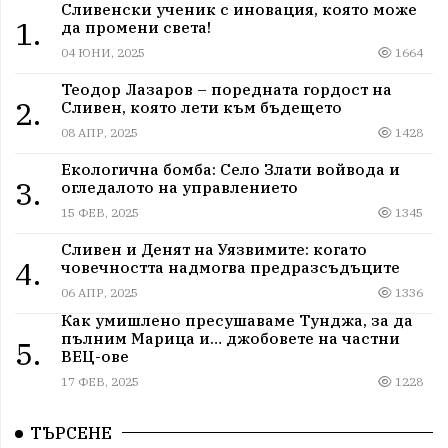
Сливенски ученик с иновация, която може
1.
да промени света!
04 ЮНИ, 2025
1664
Теодор Лазаров – поредната гордост на
2.
Сливен, която лети към бъдещето
08 АПР, 2025
1428
Екологична бомба: Село Злати войвода и
3.
огледалото на управлението
15 ФЕВ, 2025
1345
Сливен и Денят на Уязвимите: когато
4.
човечността надмогва предразсъдъците
06 АПР, 2025
1336
Как умишлено пресушаваме Тунджа, за да
пълним Марица и… джобовете на частни
5.
ВЕЦ-ове
17 ФЕВ, 2025
1228
ТЪРСЕНЕ