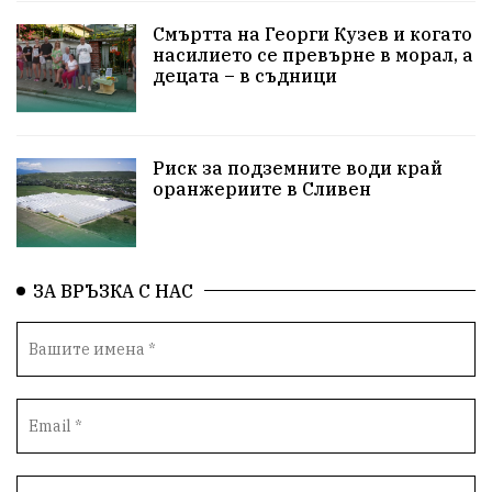
Технологии
НародноСъбрание
Смъртта на Георги Кузев и когато
насилието се превърне в морал, а
децата – в съдници
ПравоваДържава
Варна
Родителство
Сигурност
Разследване
Великобритания
Риск за подземните води край
ПътнаБезопасност
Магнитски
Санкции
оранжериите в Сливен
ОколнаСреда
Надежда
Еврофондове
СоциалнаПолитика
Корупция
Безводие
ЗА ВРЪЗКА С НАС
Общност
ИсторическиПарк
ВоенноВреме
Космос
ВоднаКриза
Вода
Мир
Безопастност
Катастрофа
демокрация
БъдещевБългария
ДостойнаБългария