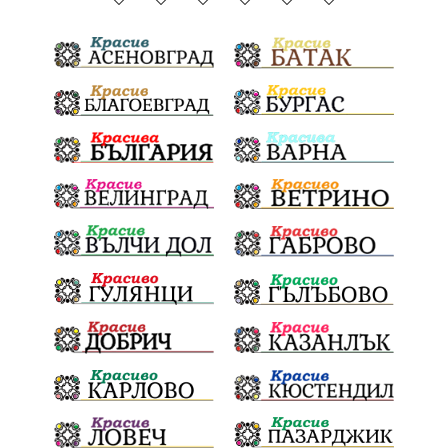
ГражданскаПозиция
ГражданскоУчастие
Отговорност
БългарскиДух
ОбщинскиСъвет
Полиграф
ДетекторНаЛъжата
МВР
ОбезпечителниМерки
МестнаВласт
Котел
СИК
Ружица
РайнаКнягиня
ВеселинОрешков
Шофьори
НационаленШампион
ОрлинОрлиновЕнчев
ВСС
СъдебнаРеформа
Шантаж
ПолитическиНатиск
ЗаплахаЗаАрест
ПартияВеличие
ЕкатеринаДафовска
Тракия