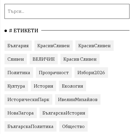
# ЕТИКЕТИ
България
КрасивСливен
КрасивСливен
Сливен
ВЕЛИЧИЕ
Красив Сливен
Политика
Прозрачност
Избори2026
Култура
История
Екология
ИсторическиПарк
ИвелинМихайлов
НоваЗагора
БългарскаИстория
БългарскаПолитика
Общество