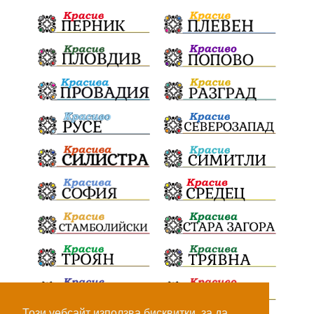
ПТП
Сливен
КварталРечица
Данъци
ПътнаИнфраструктура
Асфалт
БрашноСтоименов
ИстинскиХляб
БългарскоКачество
Запис
ПолитическоЗадкулисие
Микродрон
КомарДрон
КитайскаТехнология
ВоенниТехнологии
Наркотици
Дрога
НелегалнаЛаборатория
Байрактаров
ПолицейскоНасилие
НовиИскър
Демерджиев
Журналист
Фентанил
Този уебсайт използва бисквитки, за да