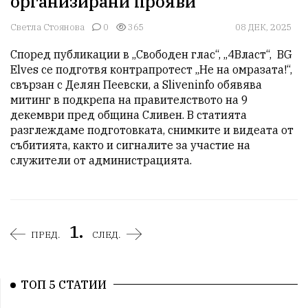
организирани прояви
Светла Стоянова
0
365
08 ДЕК, 2025
Според публикации в „Свободен глас“, „4Власт“,  BG 
Elves се подготвя контрапротест „Не на омразата!“, 
свързан с Делян Пеевски, а Sliveninfo обявява 
митинг в подкрепа на правителството на 9 
декември пред община Сливен. В статията 
разглеждаме подготовката, снимките и видеата от 
събитията, както и сигналите за участие на 
служители от администрацията.
1.
ПРЕД.
СЛЕД.
ТОП 5 СТАТИИ