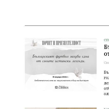
СП
Б
о
Св
Бъ
го
ле
от
ол