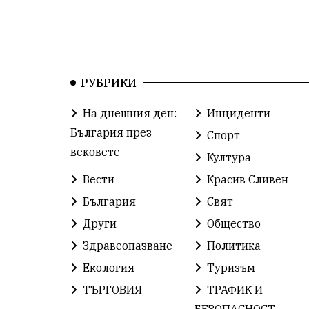
РУБРИКИ
На днешния ден:
Инциденти
България през
Спорт
вековете
Култура
Вести
Красив Сливен
България
Свят
Други
Общество
Здравеопазване
Политика
Екология
Туризъм
ТЪРГОВИЯ
ТРАФИК И
БЕЗОПАСНОСТ