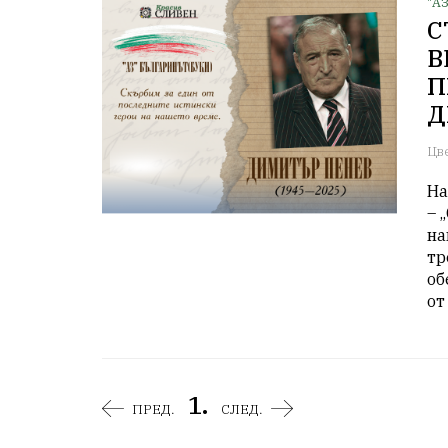
"А
С
В
П
Д
Цв
На
– 
на
тр
об
от
1.
ПРЕД.
СЛЕД.