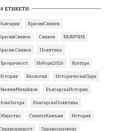
# ЕТИКЕТИ
България
КрасивСливен
КрасивСливен
Сливен
ВЕЛИЧИЕ
Красив Сливен
Политика
Прозрачност
Избори2026
Култура
История
Екология
ИсторическиПарк
ИвелинМихайлов
БългарскаИстория
НоваЗагора
БългарскаПолитика
Общество
СинитеКамъни
История
Справедливост
Здравеопазване