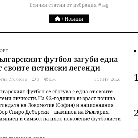
Всички статии от избрания #tag
/
Новини
ОРТ
ългарският футбол загуби една
т своите истински легенди
1
етла Стоянова
0
256
31 ЯНУ, 2026
лгарският футбол се сбогува с една от своите 
леми личности. На 92-годишна възраст почина 
гендата на Локомотив (София) и националния 
2
бор Спиро Дебърски – шампион на България, 
импиец и символ на цяло поколение футболисти.