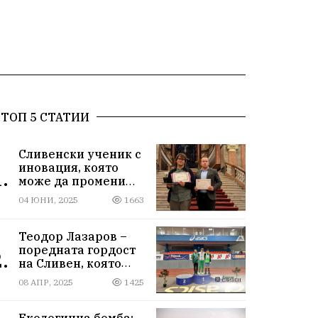
ТОП 5 СТАТИИ
Сливенски ученик с
иновация, която
.
може да промени
света!
04 ЮНИ, 2025
1663
Теодор Лазаров –
поредната гордост
.
на Сливен, която
лети към бъдещето
08 АПР, 2025
1425
Екологична бомба: