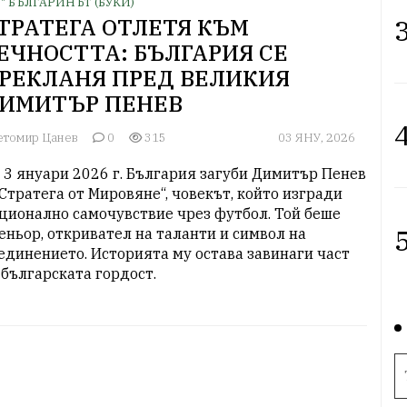
З" БЪЛГАРИНЪТ (БУКИ)
3
ТРАТЕГА ОТЛЕТЯ КЪМ
ЕЧНОСТТА: БЪЛГАРИЯ СЕ
РЕКЛАНЯ ПРЕД ВЕЛИКИЯ
ИМИТЪР ПЕНЕВ
4
етомир Цанев
0
315
03 ЯНУ, 2026
 3 януари 2026 г. България загуби Димитър Пенев 
„Стратега от Мировяне“, човекът, който изгради 
ционално самочувствие чрез футбол. Той беше 
5
еньор, откривател на таланти и символ на 
единението. Историята му остава завинаги част 
 българската гордост.