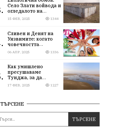
Село Злати войвода и
.
огледалото на
управлението
15 ФЕВ, 2025
1344
Сливен и Денят на
Уязвимите: когато
.
човечността
надмогва
06 АПР, 2025
1336
предразсъдъците
Как умишлено
пресушаваме
.
Тунджа, за да
пълним Марица и…
17 ФЕВ, 2025
1227
джобовете на частни
ВЕЦ-ове
ТЪРСЕНЕ