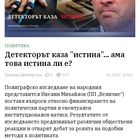
ПОЛИТИКА
Детекторът каза "истина"... ама
това истина ли е?
Емилия Димитрова
0
347
16 АПР, 2026
Полиграфско изследване на народния 
представител Ивелин Михайлов (ПП „Величие“) 
поставя въпроси относно финансирането на 
политически партии и евентуален 
институционален натиск. Резултатите от 
изследването предизвикват различни обществени 
реакции и отварят дебат за ролята на подобни 
методи в политиката.