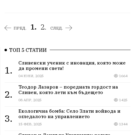
1.
2.
ПРЕД.
СЛЕД.
ТОП 5 СТАТИИ
Сливенски ученик с иновация, която може
1.
да промени света!
04 ЮНИ, 2025
1664
Теодор Лазаров – поредната гордост на
2.
Сливен, която лети към бъдещето
08 АПР, 2025
1425
Екологична бомба: Село Злати войвода и
3.
огледалото на управлението
15 ФЕВ, 2025
1344