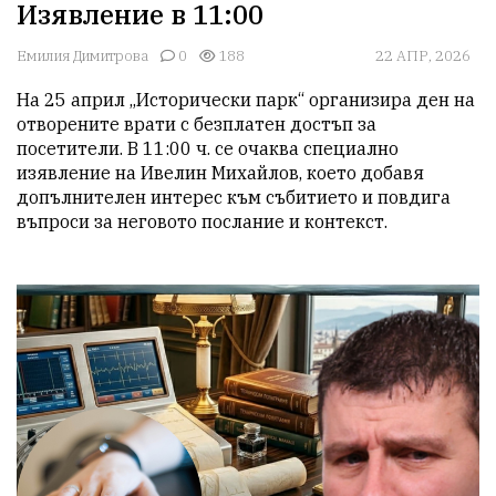
Изявление в 11:00
Емилия Димитрова
0
188
22 АПР, 2026
На 25 април „Исторически парк“ организира ден на 
отворените врати с безплатен достъп за 
посетители. В 11:00 ч. се очаква специално 
изявление на Ивелин Михайлов, което добавя 
допълнителен интерес към събитието и повдига 
въпроси за неговото послание и контекст.