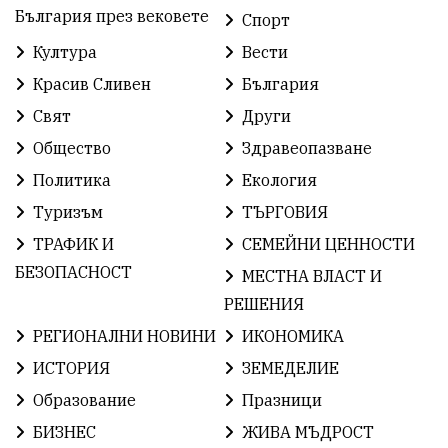
България през вековете
Спорт
РадостинВасилев
ЛекаАтлетика
МЕЧ
Култура
Вести
Красив Сливен
България
ХристоИлиев
БългарскоЗемеделие
Ямбол
Свят
Други
КироБрейка
БългарскиСпорт
София
Общество
Здравеопазване
ОбщественИнтерес
земеделие
Политика
Екология
Туризъм
ТЪРГОВИЯ
ИсторияНаБългария
Иновации
САЩ
ТРАФИК И
СЕМЕЙНИ ЦЕННОСТИ
БългарскаГордост
Археология
Твърдица
БЕЗОПАСНОСТ
МЕСТНА ВЛАСТ И
РЕШЕНИЯ
ОбщинаСливен
Легенда
Право
РЕГИОНАЛНИ НОВИНИ
ИКОНОМИКА
ЕвропейскиСъюз
Хасково
ВиКСливен
ИСТОРИЯ
ЗЕМЕДЕЛИЕ
Образование
Празници
ОтровнатаЯбълка
ЦветомирПетков
БИЗНЕС
ЖИВА МЪДРОСТ
Правосъдие
СелинКларънс
България2025