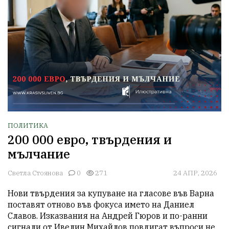
ПОЛИТИКА
200 000 евро, твърдения и
мълчание
Светла Стоянова
0
271
24 АПР, 2026
Нови твърдения за купуване на гласове във Варна 
поставят отново във фокуса името на Даниел 
Славов. Изказвания на Андрей Гюров и по-ранни 
сигнали от Ивелин Михайлов повдигат въпроси не 