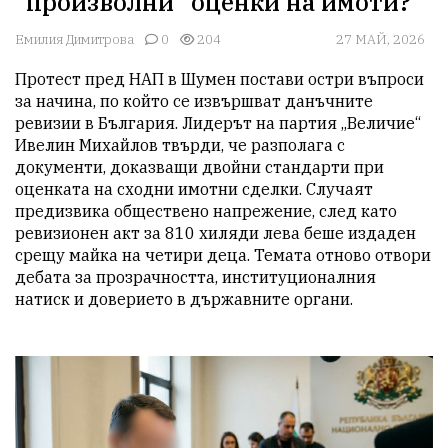
"произволни" оценки на имоти?
Емилия Димитрова
0
204
27 МАЙ, 2026
Протест пред НАП в Шумен постави остри въпроси 
за начина, по който се извършват данъчните 
ревизии в България. Лидерът на партия „Величие“ 
Ивелин Михайлов твърди, че разполага с 
документи, доказващи двойни стандарти при 
оценката на сходни имотни сделки. Случаят 
предизвика обществено напрежение, след като 
ревизионен акт за 810 хиляди лева беше издаден 
срещу майка на четири деца. Темата отново отвори 
дебата за прозрачността, институционалния 
натиск и доверието в държавните органи.