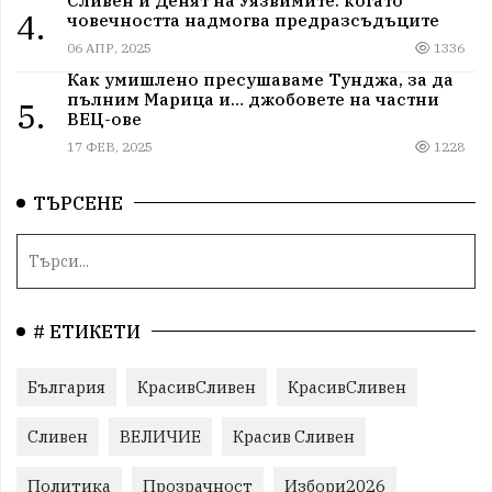
Сливен и Денят на Уязвимите: когато
4.
човечността надмогва предразсъдъците
06 АПР, 2025
1336
Как умишлено пресушаваме Тунджа, за да
пълним Марица и… джобовете на частни
5.
ВЕЦ-ове
17 ФЕВ, 2025
1228
ТЪРСЕНЕ
# ЕТИКЕТИ
България
КрасивСливен
КрасивСливен
Сливен
ВЕЛИЧИЕ
Красив Сливен
Политика
Прозрачност
Избори2026