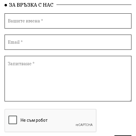
СоциалнаПолитика
Корупция
Безводие
ЗА ВРЪЗКА С НАС
Общност
ИсторическиПарк
ВоенноВреме
Космос
ВоднаКриза
Вода
Мир
Безопастност
Катастрофа
демокрация
БъдещевБългария
ДостойнаБългария
Медицина
Пожари
КултурноНаследство
истина
ПравоНаГлас
референдум
РИОСВ
ПрироденПарк
ГражданскиКонтрол
НЗОК
Туризъм
Дарение
БългарскиСпорт
Контрол
СъдебнаСистема
ЛекаАтлетика