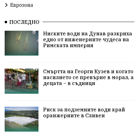
Еврозона
ПътнаБезопасност
АктивниГраждани
ПОСЛЕДНО
МузейСливен
НационалнаСигурност
Ниските води на Дунав разкриха
едно от инженерните чудеса на
ИкономикаНаСъпротивата
УрсулаФонДерЛайен
Римската империя
ПетърПетров
Деца
Обединение
Технологии
НародноСъбрание
Смъртта на Георги Кузев и когато
насилието се превърне в морал, а
децата – в съдници
ПравоваДържава
Варна
Родителство
Сигурност
Разследване
Великобритания
Риск за подземните води край
ПътнаБезопасност
Магнитски
Санкции
оранжериите в Сливен
ОколнаСреда
Надежда
Еврофондове