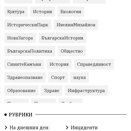
Култура
История
Екология
ИсторическиПарк
ИвелинМихайлов
НоваЗагора
БългарскаИстория
БългарскаПолитика
Общество
СинитеКамъни
История
Справедливост
Здравеопазване
Спорт
наука
Образование
Здраве
Инфраструктура
Пеевски
Протест
Свобода
РУБРИКИ
ИвелинМихайлов
ОбщинаСливен
Карандила
На днешния ден:
Инциденти
Празник
ГражданскоОбщество