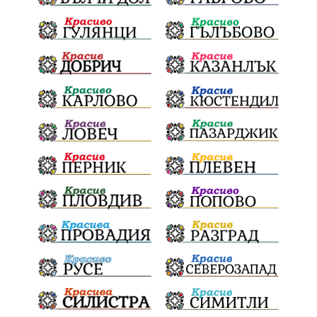
ВеселинОрешков
Шофьори
НационаленШампион
ОрлинОрлиновЕнчев
ВСС
СъдебнаРеформа
Шантаж
ПолитическиНатиск
ЗаплахаЗаАрест
ПартияВеличие
ЕкатеринаДафовска
Тракия
ПТП
Сливен
КварталРечица
Данъци
ПътнаИнфраструктура
Асфалт
БрашноСтоименов
ИстинскиХляб
БългарскоКачество
Запис
ПолитическоЗадкулисие
Микродрон