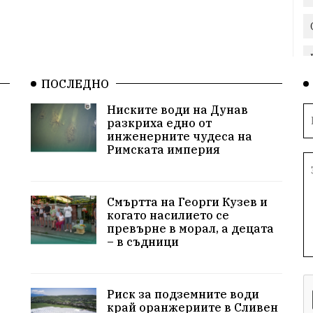
ПОСЛЕДНО
Ниските води на Дунав
разкриха едно от
инженерните чудеса на
Римската империя
Смъртта на Георги Кузев и
когато насилието се
превърне в морал, а децата
– в съдници
Риск за подземните води
край оранжериите в Сливен