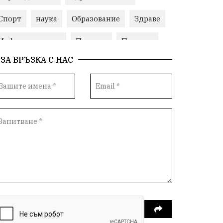
Спорт
наука
Образование
Здраве
Инфраструктура
Пеевски
Протест
ЗА ВРЪЗКА С НАС
Свобода
ИвелинМихайлов
ОбщинаСливен
Карандила
Празник
ГражданскоОбщество
РадостинВасилев
ЛекаАтлетика
МЕЧ
ХристоИлиев
БългарскоЗемеделие
Ямбол
КироБрейка
БългарскиСпорт
София
ОбщественИнтерес
земеделие
ИсторияНаБългария
Иновации
САЩ