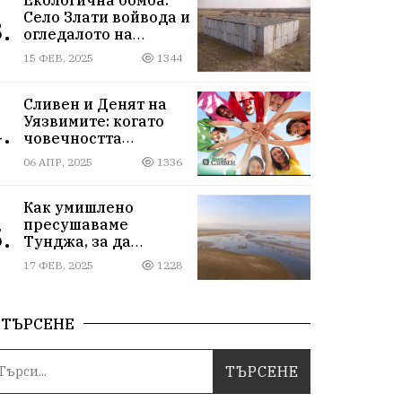
Село Злати войвода и
.
огледалото на
управлението
15 ФЕВ, 2025
1344
Сливен и Денят на
Уязвимите: когато
.
човечността
надмогва
06 АПР, 2025
1336
предразсъдъците
Как умишлено
пресушаваме
.
Тунджа, за да
пълним Марица и…
17 ФЕВ, 2025
1228
джобовете на частни
ВЕЦ-ове
ТЪРСЕНЕ