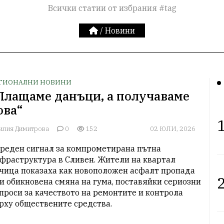
Всички статии от избрания #tag
/
Новини
ГИОНАЛНИ НОВИНИ
Плащаме данъци, а получаваме
ова“
1
илия Димитрова
0
152
02 ЮЛИ, 2026
реден сигнал за компрометирана пътна 
фраструктура в Сливен. Жители на квартал 
чица показаха как новоположен асфалт пропада 
2
и обикновена смяна на гума, поставяйки сериозни 
проси за качеството на ремонтите и контрола 
рху обществените средства.