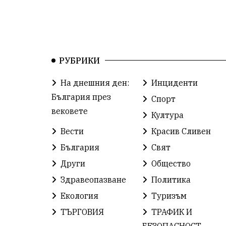
РУБРИКИ
На днешния ден:
Инциденти
България през
Спорт
вековете
Култура
Вести
Красив Сливен
България
Свят
Други
Общество
Здравеопазване
Политика
Екология
Туризъм
ТЪРГОВИЯ
ТРАФИК И
БЕЗОПАСНОСТ