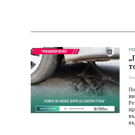
РЕ
„
т
Ем
По
ин
Ре
пр
въ
въ