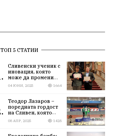
ТОП 5 СТАТИИ
Сливенски ученик с
иновация, която
.
може да промени
света!
04 ЮНИ, 2025
1664
Теодор Лазаров –
поредната гордост
.
на Сливен, която
лети към бъдещето
08 АПР, 2025
1428
Екологична бомба: