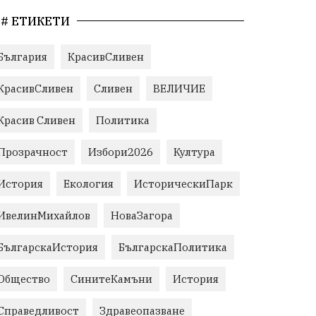
# ЕТИКЕТИ
България
КрасивСливен
КрасивСливен
Сливен
ВЕЛИЧИЕ
Красив Сливен
Политика
Прозрачност
Избори2026
Култура
История
Екология
ИсторическиПарк
ИвелинМихайлов
НоваЗагора
БългарскаИстория
БългарскаПолитика
Общество
СинитеКамъни
История
Справедливост
Здравеопазване