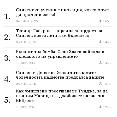
Сливенски ученик с иновация, която може
1.
да промени света!
04 ЮНИ, 2025
1665
Теодор Лазаров – поредната гордост на
2.
Сливен, която лети към бъдещето
08 АПР, 2025
1428
Екологична бомба: Село Злати войвода и
3.
огледалото на управлението
15 ФЕВ, 2025
1348
Сливен и Денят на Уязвимите: когато
4.
човечността надмогва предразсъдъците
06 АПР, 2025
1336
Как умишлено пресушаваме Тунджа, за да
пълним Марица и… джобовете на частни
5.
ВЕЦ-ове
17 ФЕВ, 2025
1228