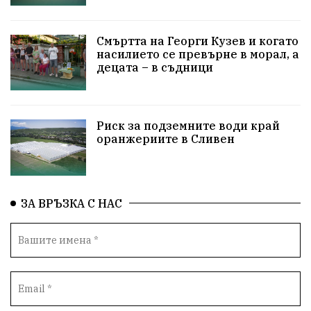
ПетърПетров
Деца
Обединение
Технологии
НародноСъбрание
Смъртта на Георги Кузев и когато
насилието се превърне в морал, а
децата – в съдници
ПравоваДържава
Варна
Родителство
Сигурност
Разследване
Великобритания
Риск за подземните води край
ПътнаБезопасност
Магнитски
Санкции
оранжериите в Сливен
ОколнаСреда
Надежда
Еврофондове
СоциалнаПолитика
Корупция
Безводие
ЗА ВРЪЗКА С НАС
Общност
ИсторическиПарк
ВоенноВреме
Космос
ВоднаКриза
Вода
Мир
Безопастност
Катастрофа
демокрация