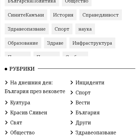
БългарскаПолитика
Общество
СинитеКамъни
История
Справедливост
Здравеопазване
Спорт
наука
Образование
Здраве
Инфраструктура
Пеевски
Протест
Свобода
РУБРИКИ
ИвелинМихайлов
ОбщинаСливен
Карандила
На днешния ден:
Инциденти
Празник
ГражданскоОбщество
България през вековете
Спорт
РадостинВасилев
ЛекаАтлетика
МЕЧ
Култура
Вести
Красив Сливен
България
ХристоИлиев
БългарскоЗемеделие
Ямбол
Свят
Други
КироБрейка
БългарскиСпорт
София
Общество
Здравеопазване