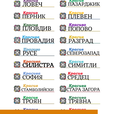
ПартияВеличие
ЕкатеринаДафовска
Тракия
ПТП
Сливен
КварталРечица
Данъци
ПътнаИнфраструктура
Асфалт
БрашноСтоименов
ИстинскиХляб
БългарскоКачество
Запис
ПолитическоЗадкулисие
Микродрон
КомарДрон
КитайскаТехнология
ВоенниТехнологии
Наркотици
Дрога
НелегалнаЛаборатория
Байрактаров
ПолицейскоНасилие
НовиИскър