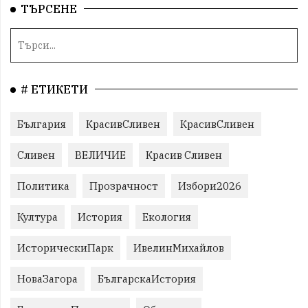
ТЪРСЕНЕ
# ЕТИКЕТИ
България
КрасивСливен
КрасивСливен
Сливен
ВЕЛИЧИЕ
Красив Сливен
Политика
Прозрачност
Избори2026
Култура
История
Екология
ИсторическиПарк
ИвелинМихайлов
НоваЗагора
БългарскаИстория