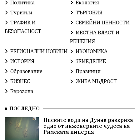
ОбщественИнтерес
земеделие
Политика
Екология
Туризъм
ТЪРГОВИЯ
ИсторияНаБългария
Иновации
САЩ
ТРАФИК И
СЕМЕЙНИ ЦЕННОСТИ
БългарскаГордост
Археология
Твърдица
БЕЗОПАСНОСТ
МЕСТНА ВЛАСТ И
РЕШЕНИЯ
ОбщинаСливен
Легенда
Право
РЕГИОНАЛНИ НОВИНИ
ИКОНОМИКА
ЕвропейскиСъюз
Хасково
ВиКСливен
ИСТОРИЯ
ЗЕМЕДЕЛИЕ
Образование
Празници
ОтровнатаЯбълка
ЦветомирПетков
БИЗНЕС
ЖИВА МЪДРОСТ
Правосъдие
СелинКларънс
България2025
Еврозона
ПътнаБезопасност
АктивниГраждани
ПОСЛЕДНО
МузейСливен
НационалнаСигурност
Ниските води на Дунав разкриха
едно от инженерните чудеса на
ИкономикаНаСъпротивата
УрсулаФонДерЛайен
Римската империя