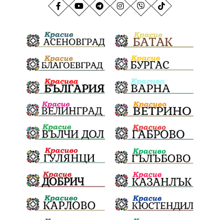
АндрейГюров
НационаленРекорд
Даулите
ГражданскаПозиция
ГражданскоУчастие
Отговорност
БългарскиДух
ОбщинскиСъвет
Полиграф
ДетекторНаЛъжата
МВР
ОбезпечителниМерки
МестнаВласт
Котел
СИК
Ружица
РайнаКнягиня
ВеселинОрешков
Шофьори
НационаленШампион
ОрлинОрлиновЕнчев
ВСС
СъдебнаРеформа
Шантаж
ПолитическиНатиск
ЗаплахаЗаАрест