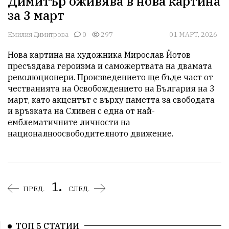
Димитър оживява в нова картина
за 3 март
Емилия Димитрова
0
297
01 МАРТ, 2026
Нова картина на художника Мирослав Йотов 
пресъздава героизма и саможертвата на двамата 
революционери. Произведението ще бъде част от 
честванията на Освобождението на България на 3 
март, като акцентът е върху паметта за свободата 
и връзката на Сливен с една от най-
емблематичните личности на 
националноосвободителното движение.
1.
ПРЕД.
СЛЕД.
ТОП 5 СТАТИИ