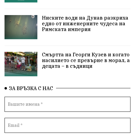
Технологии
НародноСъбрание
ПравоваДържава
Варна
Родителство
Ниските води на Дунав разкриха
едно от инженерните чудеса на
Римската империя
Сигурност
Разследване
Великобритания
ПътнаБезопасност
Магнитски
Санкции
Смъртта на Георги Кузев и когато
ОколнаСреда
Надежда
Еврофондове
насилието се превърне в морал, а
децата – в съдници
СоциалнаПолитика
Корупция
Безводие
Общност
ИсторическиПарк
ВоенноВреме
ЗА ВРЪЗКА С НАС
Космос
ВоднаКриза
Вода
Мир
Безопастност
Катастрофа
демокрация
БъдещевБългария
ДостойнаБългария