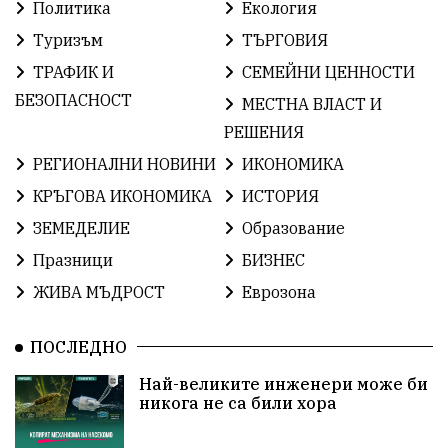
ИсторияНаБългария
Иновации
САЩ
Политика
Екология
Туризъм
ТЪРГОВИЯ
БългарскаГордост
Археология
Твърдица
ТРАФИК И
СЕМЕЙНИ ЦЕННОСТИ
ОбщинаСливен
Легенда
Право
БЕЗОПАСНОСТ
МЕСТНА ВЛАСТ И
РЕШЕНИЯ
ЕвропейскиСъюз
Хасково
ВиКСливен
РЕГИОНАЛНИ НОВИНИ
ИКОНОМИКА
ОтровнатаЯбълка
ЦветомирПетков
КРЪГОВА ИКОНОМИКА
ИСТОРИЯ
ЗЕМЕДЕЛИЕ
Образование
Правосъдие
СелинКларънс
България2025
Празници
БИЗНЕС
ПътнаБезопасност
АктивниГраждани
ЖИВА МЪДРОСТ
Еврозона
МузейСливен
НационалнаСигурност
ПОСЛЕДНО
ИкономикаНаСъпротивата
УрсулаФонДерЛайен
Най-великите инженери може би
никога не са били хора
ПетърПетров
Деца
Обединение