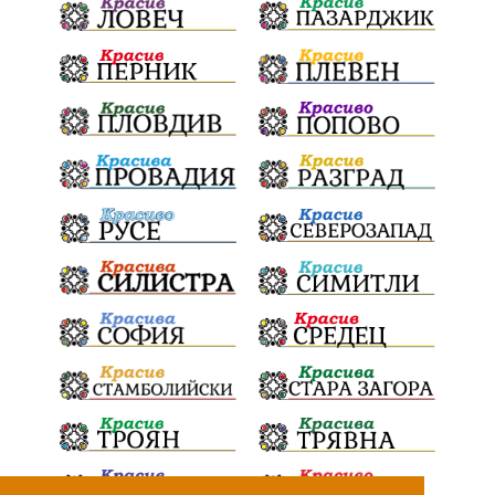
ПТП
Сливен
КварталРечица
Данъци
ПътнаИнфраструктура
Асфалт
БрашноСтоименов
ИстинскиХляб
БългарскоКачество
Запис
ПолитическоЗадкулисие
Микродрон
КомарДрон
КитайскаТехнология
ВоенниТехнологии
Наркотици
Дрога
НелегалнаЛаборатория
Байрактаров
ПолицейскоНасилие
НовиИскър
Демерджиев
Журналист
Фентанил