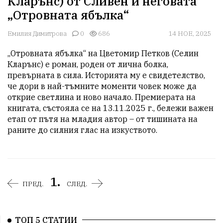
Кларънс) от Сливен и неговата
„Отровната ябълка“
Емилия Димитрова
0
686
14 НОЕ, 2025
„Отровната ябълка“ на Цветомир Петков (Селин 
Кларънс) е роман, роден от лична болка, 
превърната в сила. Историята му е свидетелство, 
че дори в най-тъмните моменти човек може да 
открие светлина и ново начало. Премиерата на 
книгата, състояла се на 13.11.2025 г., бележи важен 
етап от пътя на младия автор – от тишината на 
раните до силния глас на изкуството.
1.
ПРЕД.
СЛЕД.
ТОП 5 СТАТИИ