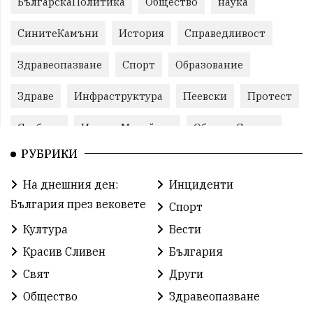
БългарскаПолитика
Общество
наука
СинитеКамъни
История
Справедливост
Здравеопазване
Спорт
Образование
Здраве
Инфраструктура
Пеевски
Протест
Свобода
ИвелинМихайлов
ОбщинаСливен
РУБРИКИ
Карандила
Празник
ГражданскоОбщество
На днешния ден:
Инциденти
РадостинВасилев
ЛекаАтлетика
МЕЧ
България през вековете
Спорт
ХристоИлиев
БългарскоЗемеделие
Ямбол
Култура
Вести
Красив Сливен
България
КироБрейка
БългарскиСпорт
София
Свят
Други
ОбщественИнтерес
земеделие
Общество
Здравеопазване