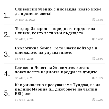
Сливенски ученик с иновация, която може
1.
да промени света!
04 ЮНИ, 2025
1666
Теодор Лазаров – поредната гордост на
2.
Сливен, която лети към бъдещето
08 АПР, 2025
1430
Екологична бомба: Село Злати войвода и
3.
огледалото на управлението
15 ФЕВ, 2025
1350
Сливен и Денят на Уязвимите: когато
4.
човечността надмогва предразсъдъците
06 АПР, 2025
1339
Как умишлено пресушаваме Тунджа, за да
пълним Марица и… джобовете на частни
5.
ВЕЦ-ове
17 ФЕВ, 2025
1230