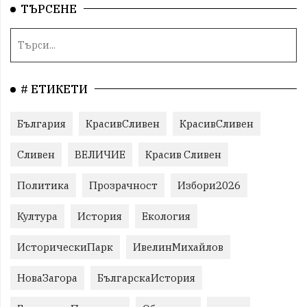
ТЪРСЕНЕ
# ЕТИКЕТИ
България
КрасивСливен
КрасивСливен
Сливен
ВЕЛИЧИЕ
Красив Сливен
Политика
Прозрачност
Избори2026
Култура
История
Екология
ИсторическиПарк
ИвелинМихайлов
НоваЗагора
БългарскаИстория