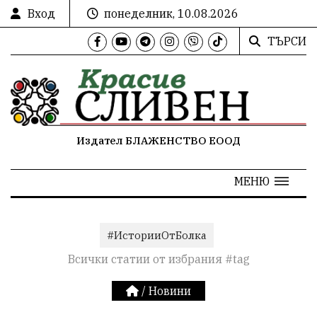
Вход
понеделник, 10.08.2026
ТЪРСИ
Издател БЛАЖЕНСТВО ЕООД
МЕНЮ
#ИсторииОтБолка
Всички статии от избрания #tag
/
Новини