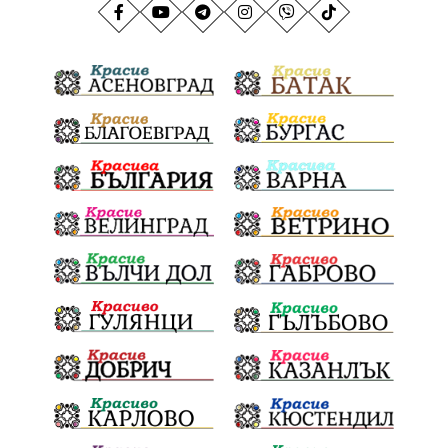
ГражданскаПозиция
ГражданскоУчастие
Отговорност
БългарскиДух
ОбщинскиСъвет
Полиграф
ДетекторНаЛъжата
МВР
ОбезпечителниМерки
МестнаВласт
Котел
СИК
Ружица
РайнаКнягиня
ВеселинОрешков
Шофьори
НационаленШампион
ОрлинОрлиновЕнчев
ВСС
СъдебнаРеформа
Шантаж
ПолитическиНатиск
ЗаплахаЗаАрест
ПартияВеличие
ЕкатеринаДафовска
Тракия