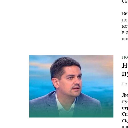
бъ
Ви
по
не
в 
зр
ПО
Н
п
Ем
Ли
пу
ст
Сп
съ
ко