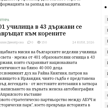
формацията за разпад на организацията.
ЛТУРА
01 училища в 43 държави се
авръщат към корените
илия Димитрова
0
150
24 ЮЛИ, 2026
щабната мисия на българските неделни училища 
 света - мрежа от 401 образователни огнища в 43 
ржави, които съхраняват националната 
ентичност на близо 40 000 деца

Несломимият дух на Райна Княгиня, патрон на 
илището в Ирландия, чиято съдба е представена 
въд легендата - от жестоките изтезания в затвора 
 написването на първата женска автобиография 
 Априлското въстание

Новото стратегическо партньорство между АБУЧ и 
сторически парк“, което превръща историята в 