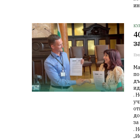
ин
КУ
4
з
Ем
Ма
по
дъ
ид
. 
уч
от
до
за
. 
„И