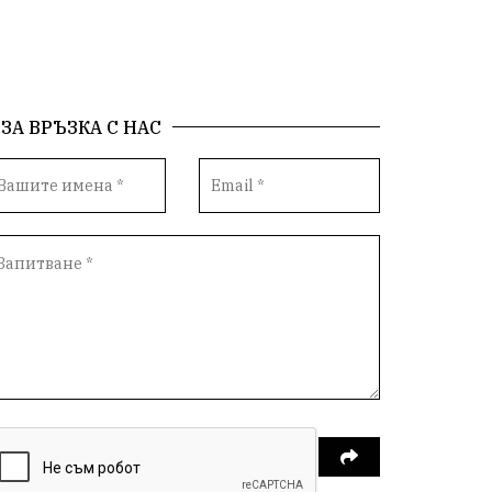
БългарскаГордост
Археология
Твърдица
ОбщинаСливен
Легенда
ЗА ВРЪЗКА С НАС
Право
ЕвропейскиСъюз
Хасково
ВиКСливен
ОтровнатаЯбълка
ЦветомирПетков
Правосъдие
СелинКларънс
България2025
ПътнаБезопасност
АктивниГраждани
МузейСливен
НационалнаСигурност
ИкономикаНаСъпротивата
УрсулаФонДерЛайен
ПетърПетров