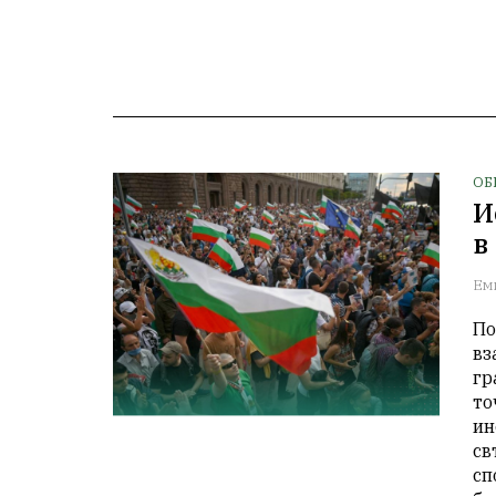
ОБ
И
в
Ем
По
вз
гр
то
ин
св
сп