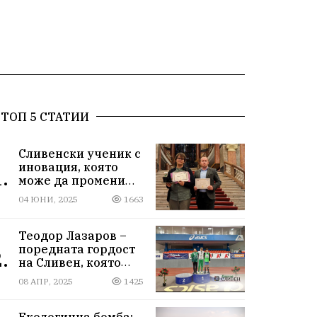
ТОП 5 СТАТИИ
Сливенски ученик с
иновация, която
.
може да промени
света!
04 ЮНИ, 2025
1663
Теодор Лазаров –
поредната гордост
.
на Сливен, която
лети към бъдещето
08 АПР, 2025
1425
Екологична бомба: