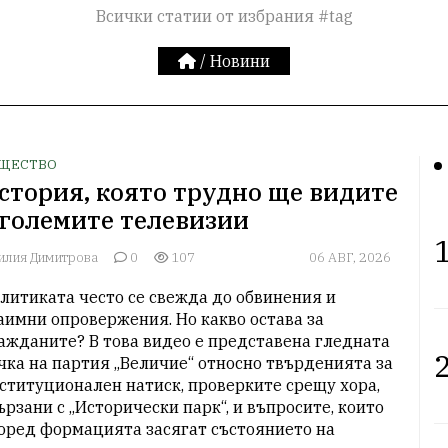
Всички статии от избрания #tag
/
Новини
ЩЕСТВО
стория, която трудно ще видите
 големите телевизии
1
илия Димитрова
0
107
06 АВГ, 2026
литиката често се свежда до обвинения и 
аимни опровержения. Но какво остава за 
ажданите? В това видео е представена гледната 
2
чка на партия „Величие“ относно твърденията за 
ституционален натиск, проверките срещу хора, 
ързани с „Исторически парк“, и въпросите, които 
оред формацията засягат състоянието на 