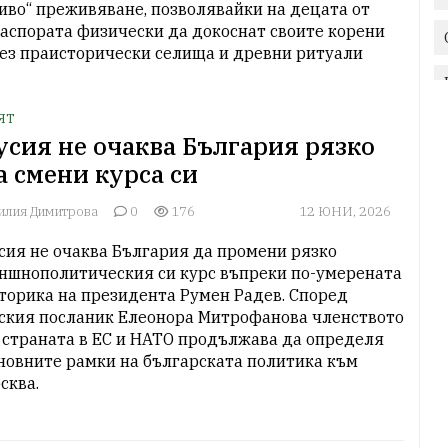
иво“ преживяване, позволявайки на децата от 
аспората физически да докоснат своите корени 
ез праисторически селища и древни ритуали
ЯТ
усия не очаква България рязко
а смени курса си
илия Димитрова
0
176
12 ЮНИ, 2026
сия не очаква България да промени рязко 
ншнополитическия си курс въпреки по-умерената 
торика на президента Румен Радев. Според 
ския посланик Елеонора Митрофанова членството 
 страната в ЕС и НАТО продължава да определя 
новните рамки на българската политика към 
сква.