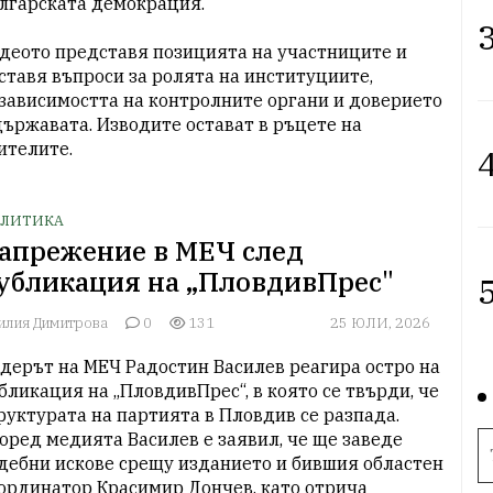
лгарската демокрация.

3
деото представя позицията на участниците и 
ставя въпроси за ролята на институциите, 
зависимостта на контролните органи и доверието 
държавата. Изводите остават в ръцете на 
ителите.
4
ЛИТИКА
апрежение в МЕЧ след
убликация на „ПловдивПрес"
5
илия Димитрова
0
131
25 ЮЛИ, 2026
дерът на МЕЧ Радостин Василев реагира остро на 
бликация на „ПловдивПрес“, в която се твърди, че 
руктурата на партията в Пловдив се разпада. 
оред медията Василев е заявил, че ще заведе 
дебни искове срещу изданието и бившия областен 
ординатор Красимир Дончев, като отрича 