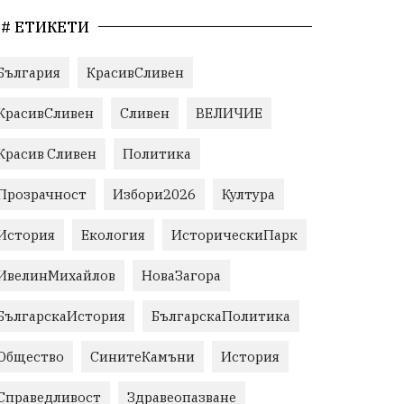
# ЕТИКЕТИ
България
КрасивСливен
КрасивСливен
Сливен
ВЕЛИЧИЕ
Красив Сливен
Политика
Прозрачност
Избори2026
Култура
История
Екология
ИсторическиПарк
ИвелинМихайлов
НоваЗагора
БългарскаИстория
БългарскаПолитика
Общество
СинитеКамъни
История
Справедливост
Здравеопазване