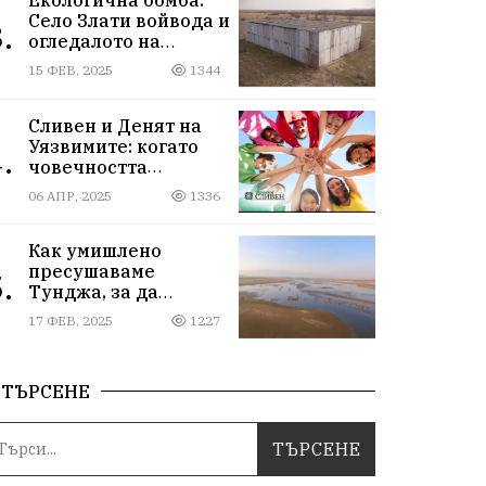
Село Злати войвода и
.
огледалото на
управлението
15 ФЕВ, 2025
1344
Сливен и Денят на
Уязвимите: когато
.
човечността
надмогва
06 АПР, 2025
1336
предразсъдъците
Как умишлено
пресушаваме
.
Тунджа, за да
пълним Марица и…
17 ФЕВ, 2025
1227
джобовете на частни
ВЕЦ-ове
ТЪРСЕНЕ