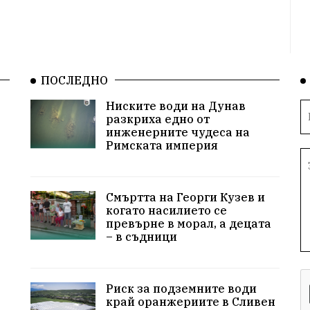
ПОСЛЕДНО
Ниските води на Дунав
разкриха едно от
инженерните чудеса на
Римската империя
Смъртта на Георги Кузев и
когато насилието се
превърне в морал, а децата
– в съдници
Риск за подземните води
край оранжериите в Сливен