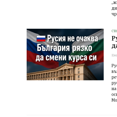
„ж
ди
чр
СВ
Р
д
Ем
Ру
въ
ре
ру
на
ос
Мо