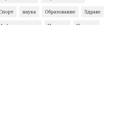
Спорт
наука
Образование
Здраве
Инфраструктура
Пеевски
Протест
Свобода
ИвелинМихайлов
ОбщинаСливен
Карандила
Празник
ГражданскоОбщество
РадостинВасилев
ЛекаАтлетика
МЕЧ
ХристоИлиев
БългарскоЗемеделие
Ямбол
КироБрейка
БългарскиСпорт
София
ОбщественИнтерес
земеделие
ИсторияНаБългария
Иновации
САЩ