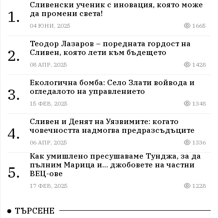
Сливенски ученик с иновация, която може
1.
да промени света!
04 ЮНИ, 2025
1665
Теодор Лазаров – поредната гордост на
2.
Сливен, която лети към бъдещето
08 АПР, 2025
1428
Екологична бомба: Село Злати войвода и
3.
огледалото на управлението
15 ФЕВ, 2025
1348
Сливен и Денят на Уязвимите: когато
4.
човечността надмогва предразсъдъците
06 АПР, 2025
1336
Как умишлено пресушаваме Тунджа, за да
пълним Марица и… джобовете на частни
5.
ВЕЦ-ове
17 ФЕВ, 2025
1228
ТЪРСЕНЕ