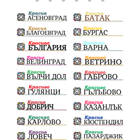
ГражданскаПозиция
ГражданскоУчастие
Отговорност
БългарскиДух
ОбщинскиСъвет
Полиграф
ДетекторНаЛъжата
МВР
ОбезпечителниМерки
МестнаВласт
Котел
СИК
Ружица
РайнаКнягиня
ВеселинОрешков
Шофьори
НационаленШампион
ОрлинОрлиновЕнчев
ВСС
СъдебнаРеформа
Шантаж
ПолитическиНатиск
ЗаплахаЗаАрест
ПартияВеличие
ЕкатеринаДафовска
Тракия