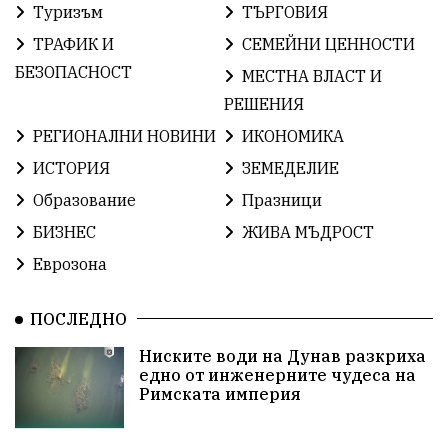
Туризъм
ТЪРГОВИЯ
ИсторияНаБългария
Иновации
САЩ
ТРАФИК И
СЕМЕЙНИ ЦЕННОСТИ
БългарскаГордост
Археология
Твърдица
БЕЗОПАСНОСТ
МЕСТНА ВЛАСТ И
РЕШЕНИЯ
ОбщинаСливен
Легенда
Право
РЕГИОНАЛНИ НОВИНИ
ИКОНОМИКА
ЕвропейскиСъюз
Хасково
ВиКСливен
ИСТОРИЯ
ЗЕМЕДЕЛИЕ
Образование
Празници
ОтровнатаЯбълка
ЦветомирПетков
БИЗНЕС
ЖИВА МЪДРОСТ
Правосъдие
СелинКларънс
България2025
Еврозона
ПътнаБезопасност
АктивниГраждани
ПОСЛЕДНО
МузейСливен
НационалнаСигурност
Ниските води на Дунав разкриха
едно от инженерните чудеса на
ИкономикаНаСъпротивата
УрсулаФонДерЛайен
Римската империя
ПетърПетров
Деца
Обединение