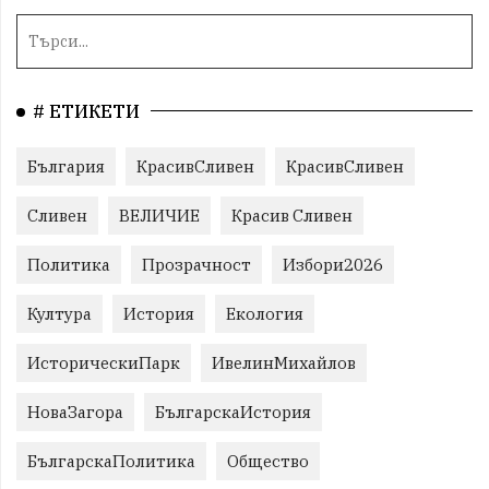
# ЕТИКЕТИ
България
КрасивСливен
КрасивСливен
Сливен
ВЕЛИЧИЕ
Красив Сливен
Политика
Прозрачност
Избори2026
Култура
История
Екология
ИсторическиПарк
ИвелинМихайлов
НоваЗагора
БългарскаИстория
БългарскаПолитика
Общество