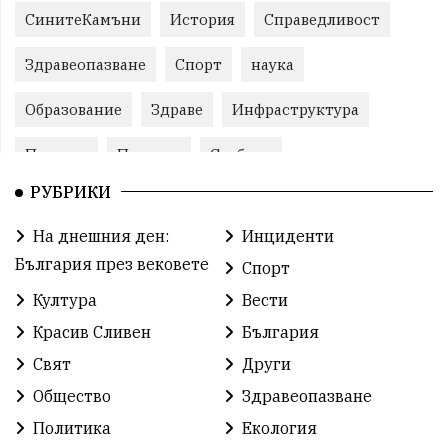
СинитеКамъни
История
Справедливост
Здравеопазване
Спорт
наука
Образование
Здраве
Инфраструктура
Пеевски
Протест
Свобода
РУБРИКИ
ИвелинМихайлов
ОбщинаСливен
Карандила
На днешния ден:
Инциденти
Празник
ГражданскоОбщество
България през вековете
Спорт
РадостинВасилев
ЛекаАтлетика
МЕЧ
Култура
Вести
Красив Сливен
България
ХристоИлиев
БългарскоЗемеделие
Ямбол
Свят
Други
КироБрейка
БългарскиСпорт
София
Общество
Здравеопазване
ОбщественИнтерес
земеделие
Политика
Екология