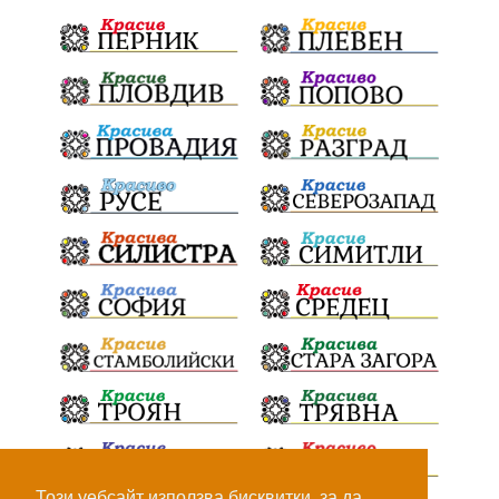
ПТП
Сливен
КварталРечица
Данъци
ПътнаИнфраструктура
Асфалт
БрашноСтоименов
ИстинскиХляб
БългарскоКачество
Запис
ПолитическоЗадкулисие
Микродрон
КомарДрон
КитайскаТехнология
ВоенниТехнологии
Наркотици
Дрога
НелегалнаЛаборатория
Байрактаров
ПолицейскоНасилие
НовиИскър
Демерджиев
Журналист
Фентанил
Този уебсайт използва бисквитки, за да