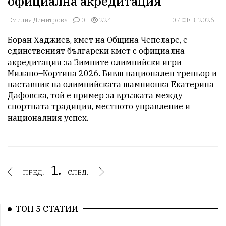
официална акредитация
Емилия Димитрова
0
224
07 ФЕВ, 2026
Боран Хаджиев, кмет на Община Чепеларе, е 
единственият български кмет с официална 
акредитация за Зимните олимпийски игри 
Милано–Кортина 2026. Бивш национален треньор и 
наставник на олимпийската шампионка Екатерина 
Дафовска, той е пример за връзката между 
спортната традиция, местното управление и 
националния успех.
1.
ПРЕД.
СЛЕД.
ТОП 5 СТАТИИ