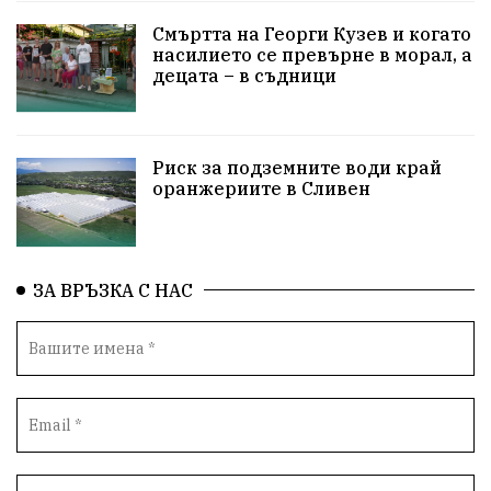
Технологии
НародноСъбрание
Смъртта на Георги Кузев и когато
насилието се превърне в морал, а
децата – в съдници
ПравоваДържава
Варна
Родителство
Сигурност
Разследване
Великобритания
Риск за подземните води край
ПътнаБезопасност
Магнитски
Санкции
оранжериите в Сливен
ОколнаСреда
Надежда
Еврофондове
СоциалнаПолитика
Корупция
Безводие
ЗА ВРЪЗКА С НАС
Общност
ИсторическиПарк
ВоенноВреме
Космос
ВоднаКриза
Вода
Мир
Безопастност
Катастрофа
демокрация
БъдещевБългария
ДостойнаБългария