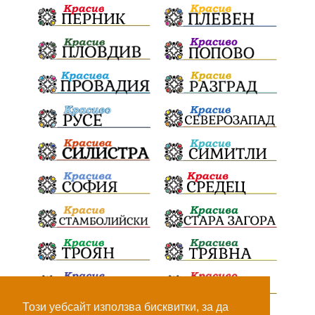
ПТП
Сливен
КварталРечица
Данъци
ПътнаИнфраструктура
Асфалт
БрашноСтоименов
ИстинскиХляб
БългарскоКачество
Запис
ПолитическоЗадкулисие
Микродрон
КомарДрон
КитайскаТехнология
ВоенниТехнологии
Наркотици
Дрога
НелегалнаЛаборатория
Байрактаров
ПолицейскоНасилие
НовиИскър
Демерджиев
Журналист
Фентанил
Този уебсайт използва бисквитки, за да