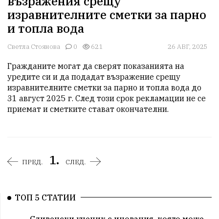
възражения срещу
изравнителните сметки за парно
и топла вода
Светла Стоянова
0
621
26 АВГ, 2025
Гражданите могат да сверят показанията на 
уредите си и да подадат възражение срещу 
изравнителните сметки за парно и топла вода до 
31 август 2025 г. След този срок рекламации не се 
приемат и сметките стават окончателни.
1.
ПРЕД.
СЛЕД.
ТОП 5 СТАТИИ
Сливенски ученик с иновация, която може