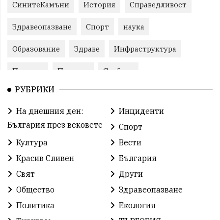
СинитеКамъни
История
Справедливост
Здравеопазване
Спорт
наука
Образование
Здраве
Инфраструктура
Пеевски
Протест
Свобода
РУБРИКИ
ИвелинМихайлов
ОбщинаСливен
Карандила
На днешния ден:
Инциденти
Празник
ГражданскоОбщество
България през вековете
Спорт
РадостинВасилев
ЛекаАтлетика
МЕЧ
Култура
Вести
Красив Сливен
България
ХристоИлиев
БългарскоЗемеделие
Ямбол
Свят
Други
КироБрейка
БългарскиСпорт
София
Общество
Здравеопазване
ОбщественИнтерес
земеделие
Политика
Екология