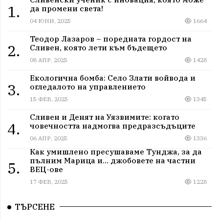
1.
да промени света!
04 ЮНИ, 2025
1664
Теодор Лазаров – поредната гордост на
2.
Сливен, която лети към бъдещето
08 АПР, 2025
1428
Екологична бомба: Село Злати войвода и
3.
огледалото на управлението
15 ФЕВ, 2025
1345
Сливен и Денят на Уязвимите: когато
4.
човечността надмогва предразсъдъците
06 АПР, 2025
1336
Как умишлено пресушаваме Тунджа, за да
пълним Марица и… джобовете на частни
5.
ВЕЦ-ове
17 ФЕВ, 2025
1228
ТЪРСЕНЕ