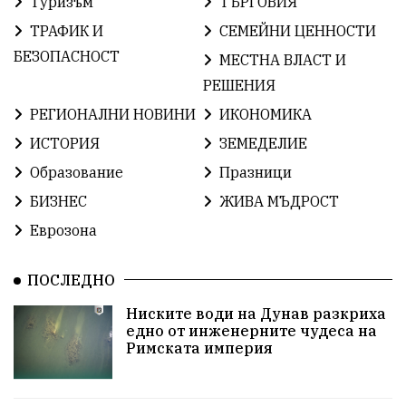
Туризъм
ТЪРГОВИЯ
ИсторияНаБългария
Иновации
САЩ
ТРАФИК И
СЕМЕЙНИ ЦЕННОСТИ
БългарскаГордост
Археология
Твърдица
БЕЗОПАСНОСТ
МЕСТНА ВЛАСТ И
РЕШЕНИЯ
ОбщинаСливен
Легенда
Право
РЕГИОНАЛНИ НОВИНИ
ИКОНОМИКА
ЕвропейскиСъюз
Хасково
ВиКСливен
ИСТОРИЯ
ЗЕМЕДЕЛИЕ
Образование
Празници
ОтровнатаЯбълка
ЦветомирПетков
БИЗНЕС
ЖИВА МЪДРОСТ
Правосъдие
СелинКларънс
България2025
Еврозона
ПътнаБезопасност
АктивниГраждани
ПОСЛЕДНО
МузейСливен
НационалнаСигурност
Ниските води на Дунав разкриха
едно от инженерните чудеса на
ИкономикаНаСъпротивата
УрсулаФонДерЛайен
Римската империя
ПетърПетров
Деца
Обединение