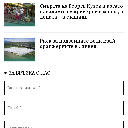
Технологии
НародноСъбрание
Смъртта на Георги Кузев и когато
насилието се превърне в морал, а
децата – в съдници
ПравоваДържава
Варна
Родителство
Сигурност
Разследване
Великобритания
Риск за подземните води край
ПътнаБезопасност
Магнитски
Санкции
оранжериите в Сливен
ОколнаСреда
Надежда
Еврофондове
СоциалнаПолитика
Корупция
Безводие
ЗА ВРЪЗКА С НАС
Общност
ИсторическиПарк
ВоенноВреме
Космос
ВоднаКриза
Вода
Мир
Безопастност
Катастрофа
демокрация
БъдещевБългария
ДостойнаБългария