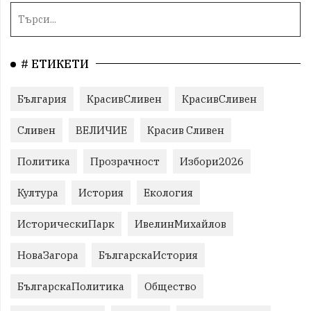
# ЕТИКЕТИ
България
КрасивСливен
КрасивСливен
Сливен
ВЕЛИЧИЕ
Красив Сливен
Политика
Прозрачност
Избори2026
Култура
История
Екология
ИсторическиПарк
ИвелинМихайлов
НоваЗагора
БългарскаИстория
БългарскаПолитика
Общество