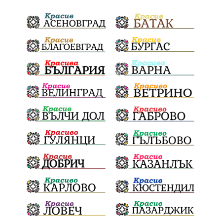
ГражданскаПозиция
ГражданскоУчастие
Отговорност
БългарскиДух
ОбщинскиСъвет
Полиграф
ДетекторНаЛъжата
МВР
ОбезпечителниМерки
МестнаВласт
Котел
СИК
Ружица
РайнаКнягиня
ВеселинОрешков
Шофьори
НационаленШампион
ОрлинОрлиновЕнчев
ВСС
СъдебнаРеформа
Шантаж
ПолитическиНатиск
ЗаплахаЗаАрест
ПартияВеличие
ЕкатеринаДафовска
Тракия