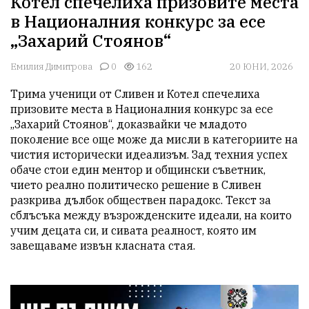
Котел спечелиха призовите места
в Националния конкурс за есе
„Захарий Стоянов“
Емилия Димитрова
0
162
20 ЮНИ, 2026
Трима ученици от Сливен и Котел спечелиха 
призовите места в Националния конкурс за есе 
„Захарий Стоянов“, доказвайки че младото 
поколение все още може да мисли в категориите на 
чистия исторически идеализъм. Зад техния успех 
обаче стои един ментор и общински съветник, 
чието реално политическо решение в Сливен 
разкрива дълбок обществен парадокс. Текст за 
сблъсъка между възрожденските идеали, на които 
учим децата си, и сивата реалност, която им 
завещаваме извън класната стая.