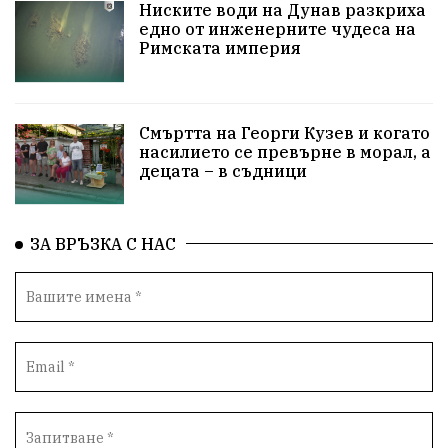
ПравоваДържава
Варна
Родителство
Ниските води на Дунав разкриха
едно от инженерните чудеса на
Римската империя
Сигурност
Разследване
Великобритания
ПътнаБезопасност
Магнитски
Санкции
Смъртта на Георги Кузев и когато
ОколнаСреда
Надежда
Еврофондове
насилието се превърне в морал, а
децата – в съдници
СоциалнаПолитика
Корупция
Безводие
Общност
ИсторическиПарк
ВоенноВреме
ЗА ВРЪЗКА С НАС
Космос
ВоднаКриза
Вода
Мир
Безопастност
Катастрофа
демокрация
БъдещевБългария
ДостойнаБългария
Медицина
Пожари
КултурноНаследство