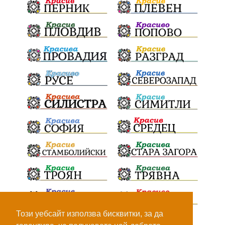
ПътнаИнфраструктура
Асфалт
БрашноСтоименов
ИстинскиХляб
БългарскоКачество
Запис
ПолитическоЗадкулисие
Микродрон
КомарДрон
КитайскаТехнология
ВоенниТехнологии
Наркотици
Дрога
НелегалнаЛаборатория
Байрактаров
ПолицейскоНасилие
НовиИскър
Демерджиев
Журналист
Фентанил
НеНаНаркотиците
РодителиГоворете
Този уебсайт използва бисквитки, за да