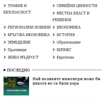
БългарскаГордост
Археология
Твърдица
ТРАФИК И
СЕМЕЙНИ ЦЕННОСТИ
ОбщинаСливен
Легенда
Право
БЕЗОПАСНОСТ
МЕСТНА ВЛАСТ И
РЕШЕНИЯ
ЕвропейскиСъюз
Хасково
ВиКСливен
РЕГИОНАЛНИ НОВИНИ
ИКОНОМИКА
ОтровнатаЯбълка
ЦветомирПетков
КРЪГОВА ИКОНОМИКА
ИСТОРИЯ
ЗЕМЕДЕЛИЕ
Образование
Правосъдие
СелинКларънс
България2025
Празници
БИЗНЕС
ПътнаБезопасност
АктивниГраждани
ЖИВА МЪДРОСТ
Еврозона
МузейСливен
НационалнаСигурност
ПОСЛЕДНО
ИкономикаНаСъпротивата
УрсулаФонДерЛайен
Най-великите инженери може би
никога не са били хора
ПетърПетров
Деца
Обединение
Технологии
НародноСъбрание