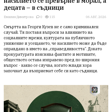
насилието се превърне в морал, а
децата – в съдници
Емилия Димитрова
0
115
06 АВГ, 2026
Смъртта на Георги Кузев не е само криминален 
случай. Тя поставя въпроси за влиянието на 
социалните мрежи, културата на публичното 
унижение и усещането, че насилието може да бъде 
оправдано в името на „справедливостта“. Докато 
прокуратурата изяснява фактите и мотивите, 
обществото остава изправено пред по-широкия 
въпрос - какво се случва, когато млади хора 
започнат да възприемат себе си като съдници.