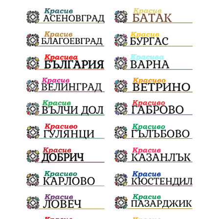
Отговорност
БългарскиДух
ОбщинскиСъвет
Полиграф
ДетекторНаЛъжата
МВР
ОбезпечителниМерки
МестнаВласт
Котел
СИК
Ружица
РайнаКнягиня
ВеселинОрешков
Шофьори
НационаленШампион
ОрлинОрлиновЕнчев
ВСС
СъдебнаРеформа
Шантаж
ПолитическиНатиск
ЗаплахаЗаАрест
ПартияВеличие
ЕкатеринаДафовска
Тракия
ПТП
Сливен
КварталРечица
Данъци