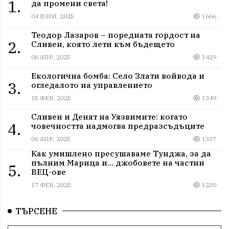
1.
да промени света!
04 ЮНИ, 2025
1666
Теодор Лазаров – поредната гордост на
2.
Сливен, която лети към бъдещето
08 АПР, 2025
1429
Екологична бомба: Село Злати войвода и
3.
огледалото на управлението
15 ФЕВ, 2025
1349
Сливен и Денят на Уязвимите: когато
4.
човечността надмогва предразсъдъците
06 АПР, 2025
1337
Как умишлено пресушаваме Тунджа, за да
пълним Марица и… джобовете на частни
5.
ВЕЦ-ове
17 ФЕВ, 2025
1230
ТЪРСЕНЕ