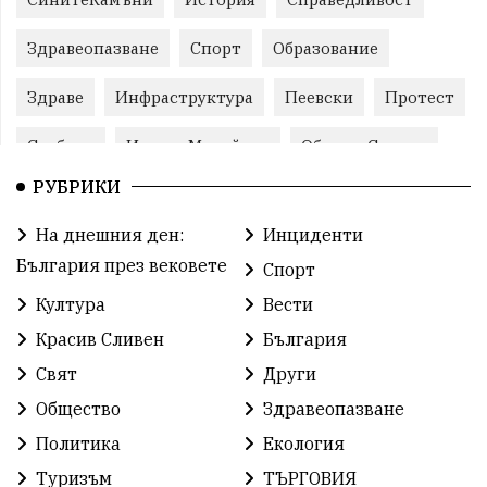
Здравеопазване
Спорт
Образование
Здраве
Инфраструктура
Пеевски
Протест
Свобода
ИвелинМихайлов
ОбщинаСливен
РУБРИКИ
Карандила
Празник
ГражданскоОбщество
На днешния ден:
Инциденти
РадостинВасилев
ЛекаАтлетика
МЕЧ
България през вековете
Спорт
ХристоИлиев
БългарскоЗемеделие
Ямбол
Култура
Вести
Красив Сливен
България
КироБрейка
БългарскиСпорт
София
Свят
Други
ОбщественИнтерес
земеделие
Общество
Здравеопазване
ИсторияНаБългария
Иновации
САЩ
Политика
Екология
Туризъм
ТЪРГОВИЯ