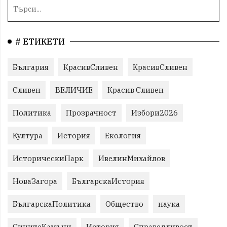
# ЕТИКЕТИ
България
КрасивСливен
КрасивСливен
Сливен
ВЕЛИЧИЕ
Красив Сливен
Политика
Прозрачност
Избори2026
Култура
История
Екология
ИсторическиПарк
ИвелинМихайлов
НоваЗагора
БългарскаИстория
БългарскаПолитика
Общество
наука
СинитеКамъни
История
Справедливост