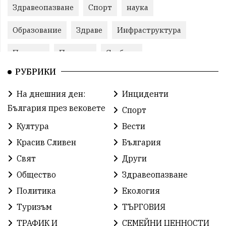
Здравеопазване
Спорт
наука
Образование
Здраве
Инфраструктура
Пеевски
Протест
Свобода
РУБРИКИ
ИвелинМихайлов
ОбщинаСливен
Карандила
На днешния ден:
Инциденти
Празник
ГражданскоОбщество
България през вековете
Спорт
РадостинВасилев
ЛекаАтлетика
МЕЧ
Култура
Вести
Красив Сливен
България
ХристоИлиев
БългарскоЗемеделие
Ямбол
Свят
Други
КироБрейка
БългарскиСпорт
София
Общество
Здравеопазване
ОбщественИнтерес
земеделие
Политика
Екология
Туризъм
ТЪРГОВИЯ
ИсторияНаБългария
Иновации
САЩ
ТРАФИК И
СЕМЕЙНИ ЦЕННОСТИ