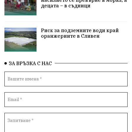
децата – в съдници
ПравоваДържава
Варна
Родителство
Сигурност
Разследване
Великобритания
Риск за подземните води край
ПътнаБезопасност
Магнитски
Санкции
оранжериите в Сливен
ОколнаСреда
Надежда
Еврофондове
СоциалнаПолитика
Корупция
Безводие
ЗА ВРЪЗКА С НАС
Общност
ИсторическиПарк
ВоенноВреме
Космос
ВоднаКриза
Вода
Мир
Безопастност
Катастрофа
демокрация
БъдещевБългария
ДостойнаБългария
Медицина
Пожари
КултурноНаследство