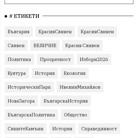
# ЕТИКЕТИ
България
КрасивСливен
КрасивСливен
Сливен
ВЕЛИЧИЕ
Красив Сливен
Политика
Прозрачност
Избори2026
Култура
История
Екология
ИсторическиПарк
ИвелинМихайлов
НоваЗагора
БългарскаИстория
БългарскаПолитика
Общество
СинитеКамъни
История
Справедливост