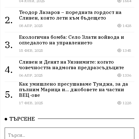
04 ЮНИ, 2025
1664
Теодор Лазаров – поредната гордост на
2.
Сливен, която лети към бъдещето
08 АПР, 2025
1428
Екологична бомба: Село Злати войвода и
3.
огледалото на управлението
15 ФЕВ, 2025
1345
Сливен и Денят на Уязвимите: когато
4.
човечността надмогва предразсъдъците
06 АПР, 2025
1336
Как умишлено пресушаваме Тунджа, за да
пълним Марица и… джобовете на частни
5.
ВЕЦ-ове
17 ФЕВ, 2025
1228
ТЪРСЕНЕ