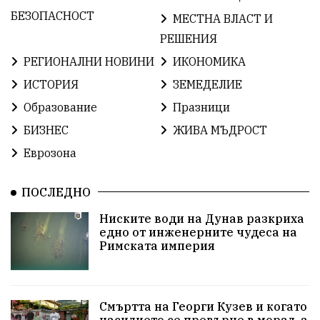
БългарскаГордост
Археология
Твърдица
БЕЗОПАСНОСТ
МЕСТНА ВЛАСТ И
РЕШЕНИЯ
ОбщинаСливен
Легенда
Право
РЕГИОНАЛНИ НОВИНИ
ИКОНОМИКА
ЕвропейскиСъюз
Хасково
ВиКСливен
ИСТОРИЯ
ЗЕМЕДЕЛИЕ
Образование
Празници
ОтровнатаЯбълка
ЦветомирПетков
БИЗНЕС
ЖИВА МЪДРОСТ
Правосъдие
СелинКларънс
България2025
Еврозона
ПътнаБезопасност
АктивниГраждани
ПОСЛЕДНО
МузейСливен
НационалнаСигурност
Ниските води на Дунав разкриха
едно от инженерните чудеса на
ИкономикаНаСъпротивата
УрсулаФонДерЛайен
Римската империя
ПетърПетров
Деца
Обединение
Технологии
НародноСъбрание
Смъртта на Георги Кузев и когато
насилието се превърне в морал, а