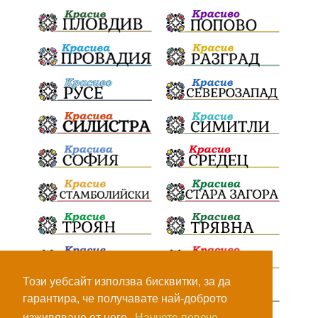
ПътнаИнфраструктура
Асфалт
БрашноСтоименов
ИстинскиХляб
БългарскоКачество
Запис
ПолитическоЗадкулисие
Микродрон
КомарДрон
КитайскаТехнология
ВоенниТехнологии
Наркотици
Дрога
НелегалнаЛаборатория
Байрактаров
ПолицейскоНасилие
НовиИскър
Демерджиев
Журналист
Фентанил
Този уебсайт използва бисквитки, за да
гарантира, че получавате най-доброто
НеНаНаркотиците
РодителиГоворете
изживяване от него.
Научете повече