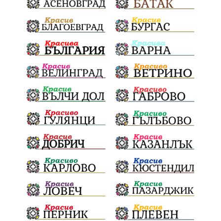
Отговорност
БългарскиДух
ОбщинскиСъвет
Полиграф
ДетекторНаЛъжата
МВР
ОбезпечителниМерки
МестнаВласт
Котел
СИК
Ружица
РайнаКнягиня
ВеселинОрешков
Шофьори
НационаленШампион
ОрлинОрлиновЕнчев
ВСС
СъдебнаРеформа
Шантаж
ПолитическиНатиск
ЗаплахаЗаАрест
ПартияВеличие
ЕкатеринаДафовска
Тракия
ПТП
Сливен
КварталРечица
Данъци