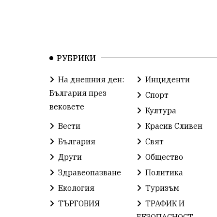
РУБРИКИ
На днешния ден:
Инциденти
България през
Спорт
вековете
Култура
Вести
Красив Сливен
България
Свят
Други
Общество
Здравеопазване
Политика
Екология
Туризъм
ТЪРГОВИЯ
ТРАФИК И
БЕЗОПАСНОСТ