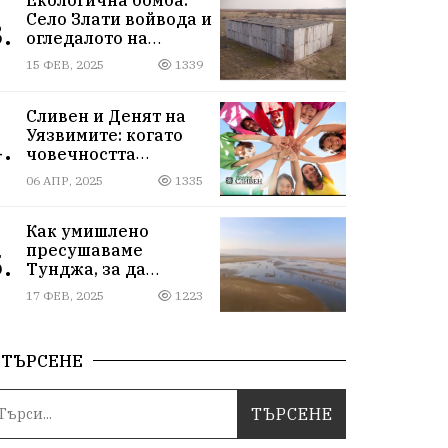
Село Злати войвода и
.
огледалото на
управлението
15 ФЕВ, 2025
1339
Сливен и Денят на
Уязвимите: когато
.
човечността
надмогва
06 АПР, 2025
1335
предразсъдъците
Как умишлено
пресушаваме
.
Тунджа, за да
пълним Марица и…
17 ФЕВ, 2025
1223
джобовете на частни
ВЕЦ-ове
ТЪРСЕНЕ