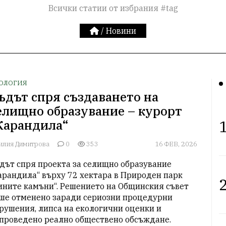
Всички статии от избрания #tag
/
Новини
ОЛОГИЯ
ъдът спря създаването на
елищно образувание – курорт
1
Карандила“
илия Димитрова
0
353
16 ФЕВ, 2026
дът спря проекта за селищно образувание 
арандила“ върху 72 хектара в Природен парк 
2
ините камъни“. Решението на Общинския съвет 
ше отменено заради сериозни процедурни 
рушения, липса на екологични оценки и 
проведено реално обществено обсъждане.