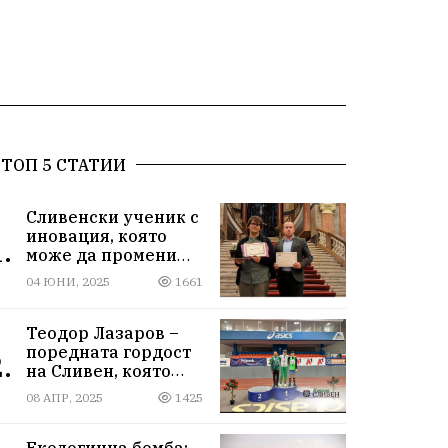
ТОП 5 СТАТИИ
Сливенски ученик с
иновация, която
.
може да промени
света!
04 ЮНИ, 2025
1661
Теодор Лазаров –
поредната гордост
.
на Сливен, която
лети към бъдещето
08 АПР, 2025
1425
Екологична бомба: