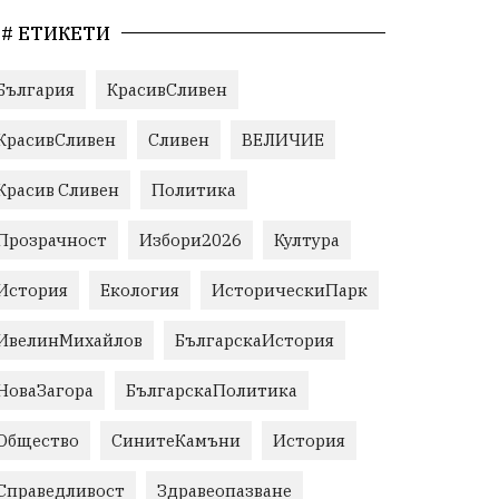
# ЕТИКЕТИ
България
КрасивСливен
КрасивСливен
Сливен
ВЕЛИЧИЕ
Красив Сливен
Политика
Прозрачност
Избори2026
Култура
История
Екология
ИсторическиПарк
ИвелинМихайлов
БългарскаИстория
НоваЗагора
БългарскаПолитика
Общество
СинитеКамъни
История
Справедливост
Здравеопазване