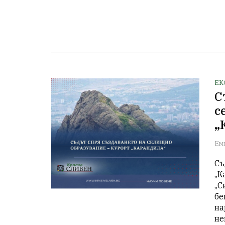
ЕК
С
с
„
Ем
Съ
„К
„С
бе
на
не