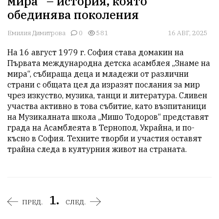
мира“ – история, която
обединява поколения
Емилия Димитрова
0
581
16 АВГ, 2025
На 16 август 1979 г. София става домакин на 
Първата международна детска асамблея „Знаме на 
мира“, събираща деца и младежи от различни 
страни с общата цел да изразят послания за мир 
чрез изкуство, музика, танци и литература. Сливен 
участва активно в това събитие, като възпитаници 
на Музикалната школа „Мишо Тодоров“ представят 
града на Асамблеята в Тернопол, Украйна, и по-
късно в София. Техните творби и участия оставят 
трайна следа в културния живот на страната.
1.
ПРЕД.
СЛЕД.