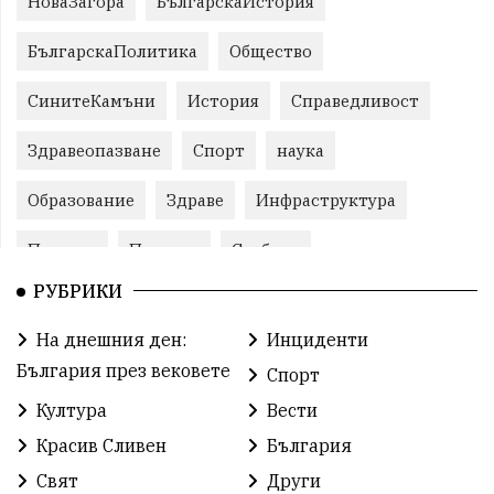
НоваЗагора
БългарскаИстория
БългарскаПолитика
Общество
СинитеКамъни
История
Справедливост
Здравеопазване
Спорт
наука
Образование
Здраве
Инфраструктура
Пеевски
Протест
Свобода
РУБРИКИ
ИвелинМихайлов
ОбщинаСливен
Карандила
На днешния ден:
Инциденти
Празник
ГражданскоОбщество
България през вековете
Спорт
РадостинВасилев
ЛекаАтлетика
МЕЧ
Култура
Вести
Красив Сливен
България
ХристоИлиев
БългарскоЗемеделие
Ямбол
Свят
Други