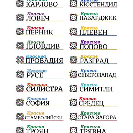
ПолитическиНатиск
ЗаплахаЗаАрест
ПартияВеличие
ЕкатеринаДафовска
Тракия
ПТП
Сливен
КварталРечица
Данъци
ПътнаИнфраструктура
Асфалт
БрашноСтоименов
ИстинскиХляб
БългарскоКачество
Запис
ПолитическоЗадкулисие
Микродрон
КомарДрон
КитайскаТехнология
ВоенниТехнологии
Наркотици
Дрога
НелегалнаЛаборатория
Байрактаров