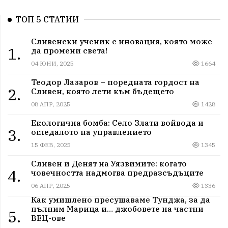
ТОП 5 СТАТИИ
Сливенски ученик с иновация, която може
1.
да промени света!
04 ЮНИ, 2025
1664
Теодор Лазаров – поредната гордост на
2.
Сливен, която лети към бъдещето
08 АПР, 2025
1428
Екологична бомба: Село Злати войвода и
3.
огледалото на управлението
15 ФЕВ, 2025
1345
Сливен и Денят на Уязвимите: когато
4.
човечността надмогва предразсъдъците
06 АПР, 2025
1336
Как умишлено пресушаваме Тунджа, за да
пълним Марица и… джобовете на частни
5.
ВЕЦ-ове