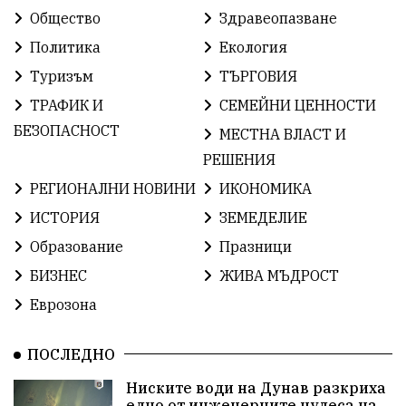
КироБрейка
БългарскиСпорт
София
Общество
Здравеопазване
ОбщественИнтерес
земеделие
Политика
Екология
Туризъм
ТЪРГОВИЯ
ИсторияНаБългария
Иновации
САЩ
ТРАФИК И
СЕМЕЙНИ ЦЕННОСТИ
БългарскаГордост
Археология
Твърдица
БЕЗОПАСНОСТ
МЕСТНА ВЛАСТ И
РЕШЕНИЯ
ОбщинаСливен
Легенда
Право
РЕГИОНАЛНИ НОВИНИ
ИКОНОМИКА
ЕвропейскиСъюз
Хасково
ВиКСливен
ИСТОРИЯ
ЗЕМЕДЕЛИЕ
Образование
Празници
ОтровнатаЯбълка
ЦветомирПетков
БИЗНЕС
ЖИВА МЪДРОСТ
Правосъдие
СелинКларънс
България2025
Еврозона
ПътнаБезопасност
АктивниГраждани
ПОСЛЕДНО
МузейСливен
НационалнаСигурност
Ниските води на Дунав разкриха
едно от инженерните чудеса на