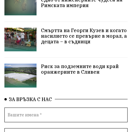
ИкономикаНаСъпротивата
УрсулаФонДерЛайен
Римската империя
ПетърПетров
Деца
Обединение
Технологии
НародноСъбрание
Смъртта на Георги Кузев и когато
насилието се превърне в морал, а
децата – в съдници
ПравоваДържава
Варна
Родителство
Сигурност
Разследване
Великобритания
Риск за подземните води край
ПътнаБезопасност
Магнитски
Санкции
оранжериите в Сливен
ОколнаСреда
Надежда
Еврофондове
СоциалнаПолитика
Корупция
Безводие
ЗА ВРЪЗКА С НАС
Общност
ИсторическиПарк
ВоенноВреме
Космос
ВоднаКриза
Вода
Мир