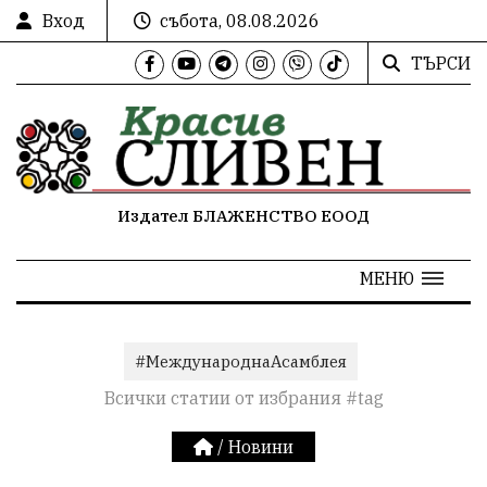
Вход
събота, 08.08.2026
ТЪРСИ
Издател БЛАЖЕНСТВО ЕООД
МЕНЮ
#МеждународнаАсамблея
Всички статии от избрания #tag
/
Новини