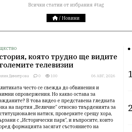
Всички статии от избрания #tag
/
Новини
ЩЕСТВО
стория, която трудно ще видите
 големите телевизии
1
илия Димитрова
0
100
06 АВГ, 2026
литиката често се свежда до обвинения и 
аимни опровержения. Но какво остава за 
ажданите? В това видео е представена гледната 
2
чка на партия „Величие“ относно твърденията за 
ституционален натиск, проверките срещу хора, 
ързани с „Исторически парк“, и въпросите, които 
оред формацията засягат състоянието на 