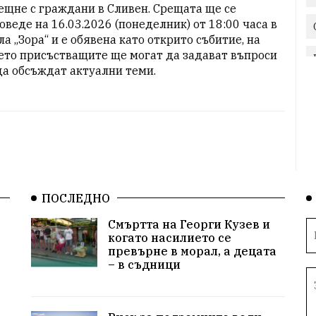
ещне с граждани в Сливен. Срещата ще се 
оведе на 16.03.2026 (понеделник) от 18:00 часа в 
ла „Зора“ и е обявена като открито събитие, на 
ето присъстващите ще могат да задават въпроси 
да обсъждат актуални теми.
ПОСЛЕДНО
Смъртта на Георги Кузев и
когато насилието се
превърне в морал, а децата
– в съдници