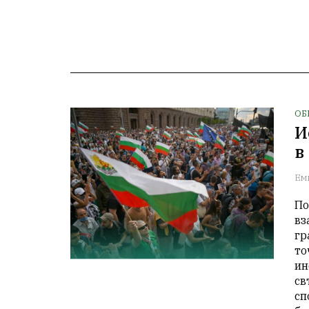
ОБ
И
в
Ем
По
вз
гр
то
ин
св
сп