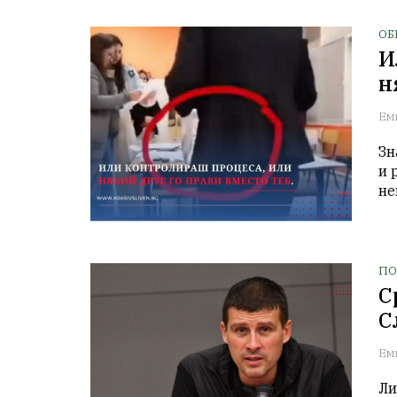
ОБ
И
н
Ем
Зн
и 
не
ПО
С
С
Ем
Ли