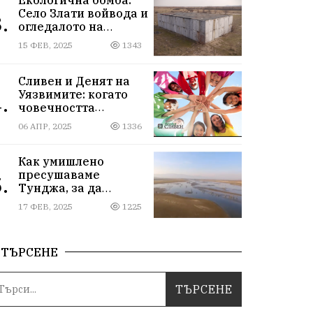
Село Злати войвода и
.
огледалото на
управлението
15 ФЕВ, 2025
1343
Сливен и Денят на
Уязвимите: когато
.
човечността
надмогва
06 АПР, 2025
1336
предразсъдъците
Как умишлено
пресушаваме
.
Тунджа, за да
пълним Марица и…
17 ФЕВ, 2025
1225
джобовете на частни
ВЕЦ-ове
ТЪРСЕНЕ