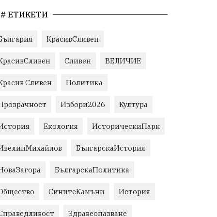
# ЕТИКЕТИ
България
КрасивСливен
КрасивСливен
Сливен
ВЕЛИЧИЕ
Красив Сливен
Политика
Прозрачност
Избори2026
Култура
История
Екология
ИсторическиПарк
ИвелинМихайлов
БългарскаИстория
НоваЗагора
БългарскаПолитика
Общество
СинитеКамъни
История
Справедливост
Здравеопазване