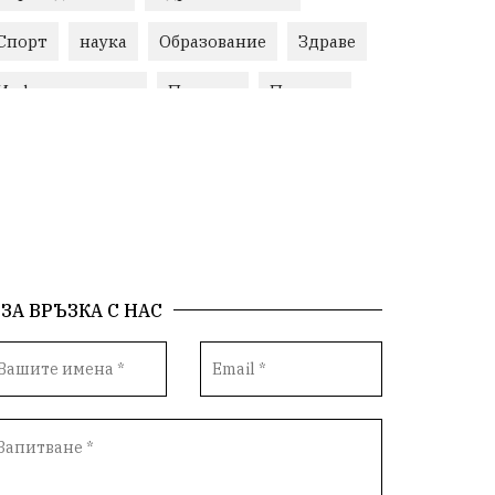
Спорт
наука
Образование
Здраве
Инфраструктура
Пеевски
Протест
ИвелинМихайлов
Свобода
ОбщинаСливен
Карандила
Празник
ГражданскоОбщество
РадостинВасилев
ЛекаАтлетика
МЕЧ
ХристоИлиев
ЗА ВРЪЗКА С НАС
БългарскоЗемеделие
Ямбол
КироБрейка
БългарскиСпорт
София
ОбщественИнтерес
земеделие
ИсторияНаБългария
Иновации
САЩ