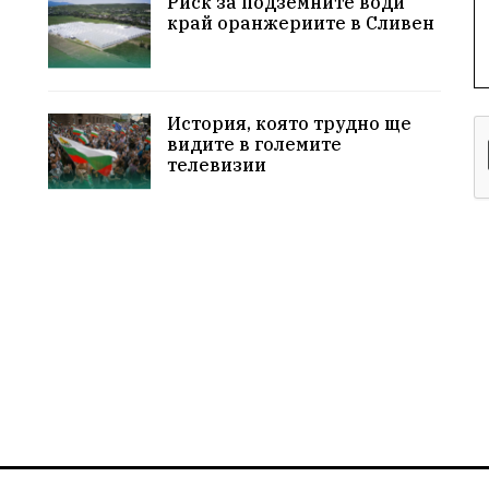
Риск за подземните води
край оранжериите в Сливен
История, която трудно ще
видите в големите
телевизии