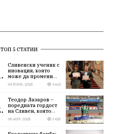
ТОП 5 СТАТИИ
Сливенски ученик с
иновация, която
.
може да промени
света!
04 ЮНИ, 2025
1662
Теодор Лазаров –
поредната гордост
.
на Сливен, която
лети към бъдещето
08 АПР, 2025
1425
Екологична бомба: