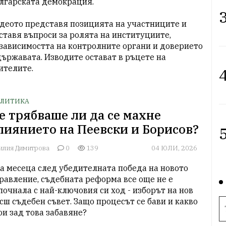
лгарската демокрация.

3
деото представя позицията на участниците и 
ставя въпроси за ролята на институциите, 
зависимостта на контролните органи и доверието 
държавата. Изводите остават в ръцете на 
ителите.
4
ЛИТИКА
е трябваше ли да се махне
лиянието на Пеевски и Борисов?
5
илия Димитрова
0
139
04 ЮЛИ, 2026
а месеца след убедителната победа на новото 
равление, съдебната реформа все още не е 
почнала с най-ключовия си ход - изборът на нов 
сш съдебен съвет. Защо процесът се бави и какво 
ои зад това забавяне?