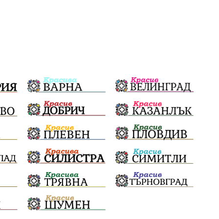
Технологии
НародноСъбрание
Варна
Родителство
Сигурност
Разследване
Магнитски
Санкции
ПътнаБезопасност
ПътнаБезопасност
Великобритания
ОколнаСреда
Надежда
Еврофондове
СоциалнаПолитика
Корупция
Общност
ИсторическиПарк
Деца
Археология
Безводие
ВоенноВреме
Космос
ВоднаКриза
Вода
Мир