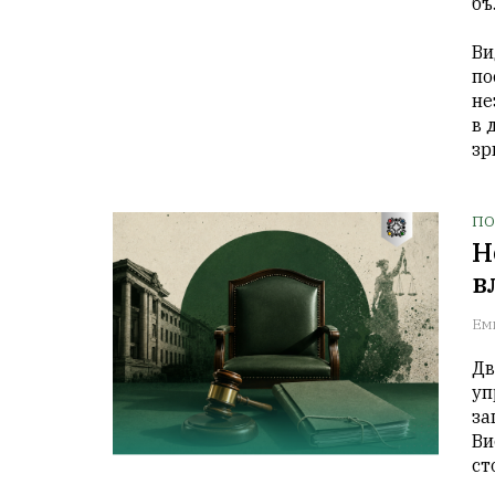
бъ
Ви
по
не
в 
зр
ПО
Н
в
Ем
Дв
уп
за
Ви
ст