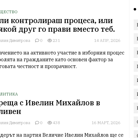
ЩЕСТВО
ли контролираш процеса, или
якой друг го прави вместо теб.
илия Димитрова
0
231
14 АПР, 2026
ачението на активното участие в изборния процес 
ролята на гражданите като основен фактор за 
говата честност и прозрачност.
ЛИТИКА
реща с Ивелин Михайлов в
ливен
илия Димитрова
0
438
16 МАРТ, 2026
дерът на партия Величие Ивелин Михайлов ще се 