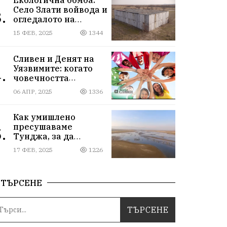
Село Злати войвода и
.
огледалото на
управлението
15 ФЕВ, 2025
1344
Сливен и Денят на
Уязвимите: когато
.
човечността
надмогва
06 АПР, 2025
1336
предразсъдъците
Как умишлено
пресушаваме
.
Тунджа, за да
пълним Марица и…
17 ФЕВ, 2025
1226
джобовете на частни
ВЕЦ-ове
ТЪРСЕНЕ