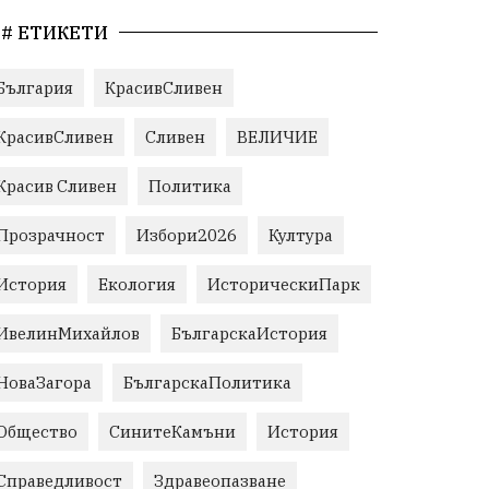
# ЕТИКЕТИ
България
КрасивСливен
КрасивСливен
Сливен
ВЕЛИЧИЕ
Красив Сливен
Политика
Прозрачност
Избори2026
Култура
История
Екология
ИсторическиПарк
ИвелинМихайлов
БългарскаИстория
НоваЗагора
БългарскаПолитика
Общество
СинитеКамъни
История
Справедливост
Здравеопазване