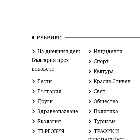
РУБРИКИ
На днешния ден:
Инциденти
България през
Спорт
вековете
Култура
Вести
Красив Сливен
България
Свят
Други
Общество
Здравеопазване
Политика
Екология
Туризъм
ТЪРГОВИЯ
ТРАФИК И
БЕЗОПАСНОСТ