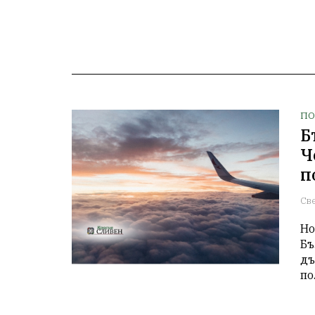
ПО
Б
Ч
п
Св
Но
Бъ
дъ
по