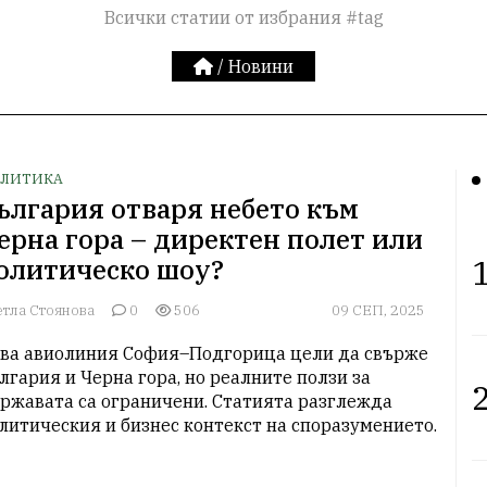
Всички статии от избрания #tag
/
Новини
ЛИТИКА
ългария отваря небето към
ерна гора – директен полет или
1
олитическо шоу?
етла Стоянова
0
506
09 СЕП, 2025
ва авиолиния София–Подгорица цели да свърже 
лгария и Черна гора, но реалните ползи за 
2
ржавата са ограничени. Статията разглежда 
литическия и бизнес контекст на споразумението.