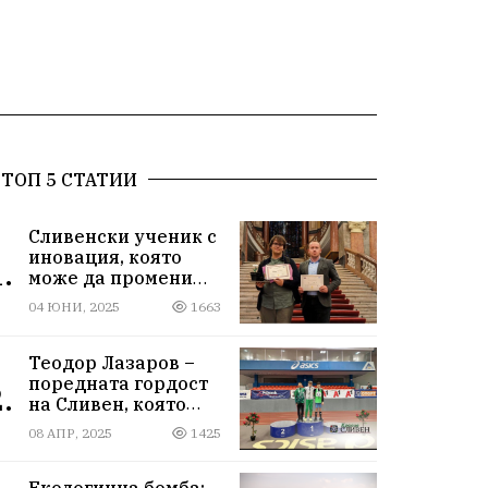
ТОП 5 СТАТИИ
Сливенски ученик с
иновация, която
.
може да промени
света!
04 ЮНИ, 2025
1663
Теодор Лазаров –
поредната гордост
.
на Сливен, която
лети към бъдещето
08 АПР, 2025
1425
Екологична бомба: