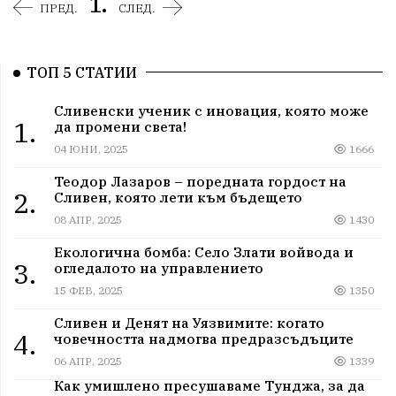
1.
ПРЕД.
СЛЕД.
ТОП 5 СТАТИИ
Сливенски ученик с иновация, която може
1.
да промени света!
04 ЮНИ, 2025
1666
Теодор Лазаров – поредната гордост на
2.
Сливен, която лети към бъдещето
08 АПР, 2025
1430
Екологична бомба: Село Злати войвода и
3.
огледалото на управлението
15 ФЕВ, 2025
1350
Сливен и Денят на Уязвимите: когато
4.
човечността надмогва предразсъдъците
06 АПР, 2025
1339
Как умишлено пресушаваме Тунджа, за да