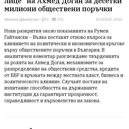
лице“ на Ахмед Доган за десетки
милиони обществени поръчки
Емилия Димитрова
0
193
06 ЮНИ, 2026
Нови разкрития около показанията на Румен 
Гайтански – Вълка поставят отново въпроса за 
влиянието на политически и икономически кръгове 
върху обществените поръчки в България. В 
аналитичен коментар разглеждаме твърденията 
за ролята на Ахмед Доган, механизмите за 
разпределение на обществени средства, кредита 
от ББР и връзката между местната власт, бизнеса и 
политическото влияние. Случаят поставя на 
изпитание способността на държавните 
институции да гарантират прозрачност, 
справедливост и върховенство на закона.