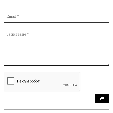
Безопастност
Катастрофа
демокрация
БъдещевБългария
ДостойнаБългария
Медицина
Пожари
КултурноНаследство
истина
ПравоНаГлас
референдум
РИОСВ
ПрироденПарк
ГражданскиКонтрол
НЗОК
Туризъм
Дарение
БългарскиСпорт
Контрол
СъдебнаСистема
ЛекаАтлетика
Избори2026
Възраждане
Родолюбие
НСО
БългарскиФутбол
СирниЗаговезни
БългарскаАтлетика
Тодоровден