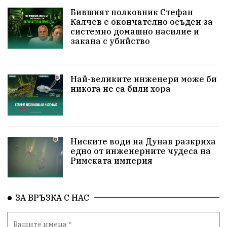
ИкономикаНаСъпротивата
УрсулаФонДерЛайен
Бившият полковник Стефан
Калчев е окончателно осъден за
ПетърПетров
Деца
Обединение
системно домашно насилие и
закана с убийство
Технологии
НародноСъбрание
ПравоваДържава
Варна
Родителство
Най-великите инженери може би
никога не са били хора
Сигурност
Разследване
Великобритания
ПътнаБезопасност
Магнитски
Санкции
ОколнаСреда
Надежда
Еврофондове
Ниските води на Дунав разкриха
едно от инженерните чудеса на
Римската империя
СоциалнаПолитика
Корупция
Безводие
Общност
ИсторическиПарк
ВоенноВреме
ЗА ВРЪЗКА С НАС
Космос
ВоднаКриза
Вода
Мир