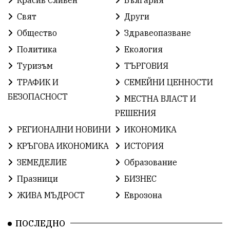
Красив Сливен
България
КироБрейка
БългарскиСпорт
София
Свят
Други
ОбщественИнтерес
земеделие
Общество
Здравеопазване
ИсторияНаБългария
Иновации
САЩ
Политика
Екология
Туризъм
ТЪРГОВИЯ
БългарскаГордост
Археология
Твърдица
ТРАФИК И
СЕМЕЙНИ ЦЕННОСТИ
ОбщинаСливен
Легенда
Право
БЕЗОПАСНОСТ
МЕСТНА ВЛАСТ И
РЕШЕНИЯ
ЕвропейскиСъюз
Хасково
ВиКСливен
РЕГИОНАЛНИ НОВИНИ
ИКОНОМИКА
ОтровнатаЯбълка
ЦветомирПетков
КРЪГОВА ИКОНОМИКА
ИСТОРИЯ
ЗЕМЕДЕЛИЕ
Образование
Правосъдие
СелинКларънс
България2025
Празници
БИЗНЕС
ПътнаБезопасност
АктивниГраждани
ЖИВА МЪДРОСТ
Еврозона
МузейСливен
НационалнаСигурност
ПОСЛЕДНО