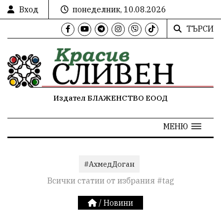
Вход
понеделник, 10.08.2026
ТЪРСИ
Издател БЛАЖЕНСТВО ЕООД
МЕНЮ
#АхмедДоган
Всички статии от избрания #tag
/
Новини