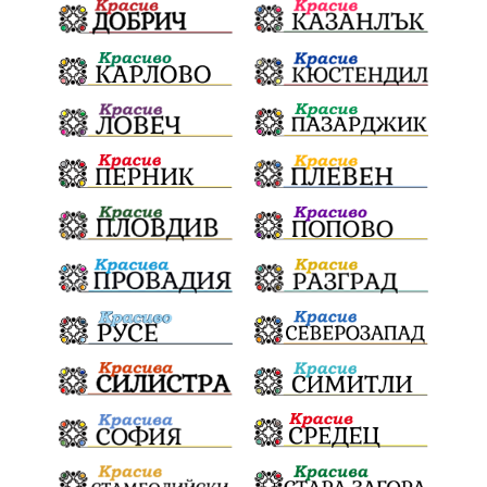
Асфалт
ВСС
СъдебнаРеформа
Шантаж
ПолитическиНатиск
ЗаплахаЗаАрест
ПартияВеличие
КварталРечица
Сливен
КварталРечица
Данъци
БрашноСтоименов
ИстинскиХляб
БългарскоКачество
Запис
ПолитическоЗадкулисие
Микродрон
КомарДрон
КитайскаТехнология
ВоенниТехнологии
Наркотици
Дрога
НелегалнаЛаборатория
Байрактаров
ПолицейскоНасилие
НовиИскър