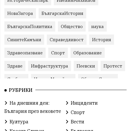
ИсторическиПарк
ИвелинМихайлов
НоваЗагора
БългарскаИстория
БългарскаПолитика
Общество
наука
СинитеКамъни
Справедливост
История
Здравеопазване
Спорт
Образование
Здраве
Инфраструктура
Пеевски
Протест
Свобода
ИвелинМихайлов
ОбщинаСливен
РУБРИКИ
Карандила
Празник
ГражданскоОбщество
На днешния ден:
Инциденти
РадостинВасилев
ЛекаАтлетика
МЕЧ
България през вековете
Спорт
ХристоИлиев
БългарскоЗемеделие
Ямбол
Култура
Вести