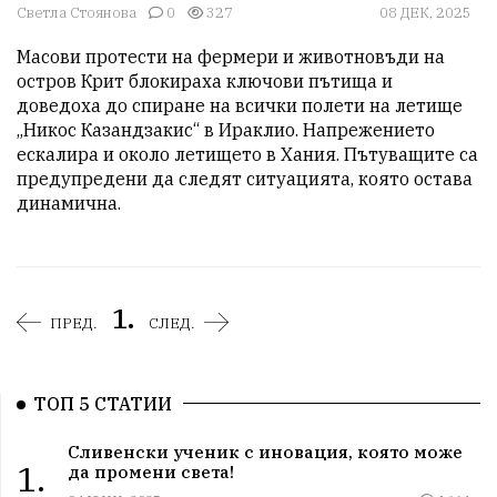
Светла Стоянова
0
327
08 ДЕК, 2025
Масови протести на фермери и животновъди на 
остров Крит блокираха ключови пътища и 
доведоха до спиране на всички полети на летище 
„Никос Казандзакис“ в Ираклио. Напрежението 
ескалира и около летището в Хания. Пътуващите са 
предупредени да следят ситуацията, която остава 
динамична.
1.
ПРЕД.
СЛЕД.
ТОП 5 СТАТИИ
Сливенски ученик с иновация, която може
1.
да промени света!