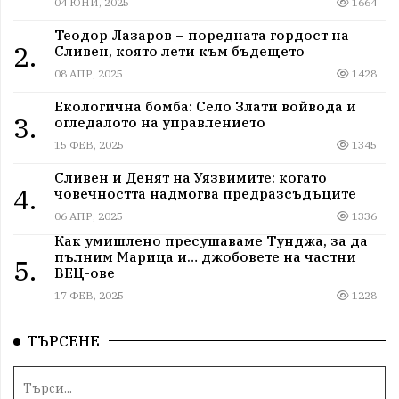
04 ЮНИ, 2025
1664
Теодор Лазаров – поредната гордост на
2.
Сливен, която лети към бъдещето
08 АПР, 2025
1428
Екологична бомба: Село Злати войвода и
3.
огледалото на управлението
15 ФЕВ, 2025
1345
Сливен и Денят на Уязвимите: когато
4.
човечността надмогва предразсъдъците
06 АПР, 2025
1336
Как умишлено пресушаваме Тунджа, за да
пълним Марица и… джобовете на частни
5.
ВЕЦ-ове
17 ФЕВ, 2025
1228
ТЪРСЕНЕ