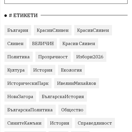
# ЕТИКЕТИ
България
КрасивСливен
КрасивСливен
Сливен
ВЕЛИЧИЕ
Красив Сливен
Политика
Прозрачност
Избори2026
Култура
История
Екология
ИсторическиПарк
ИвелинМихайлов
НоваЗагора
БългарскаИстория
БългарскаПолитика
Общество
СинитеКамъни
История
Справедливост