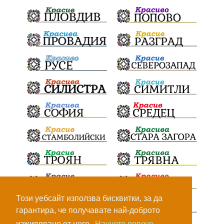
ПътнаИнфраструктура
Асфалт
БрашноСтоименов
ИстинскиХляб
БългарскоКачество
Запис
ПолитическоЗадкулисие
Микродрон
КомарДрон
КитайскаТехнология
ВоенниТехнологии
Наркотици
Дрога
НелегалнаЛаборатория
Байрактаров
ПолицейскоНасилие
НовиИскър
Демерджиев
Журналист
Фентанил
Този уебсайт използва бисквитки, за да
гарантира, че получавате най-доброто
НеНаНаркотиците
РодителиГоворете
изживяване от него.
Научете повече