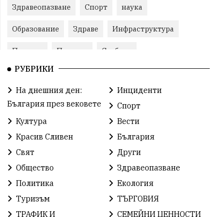
Здравеопазване
Спорт
наука
Образование
Здраве
Инфраструктура
Пеевски
Протест
Свобода
РУБРИКИ
ИвелинМихайлов
ОбщинаСливен
Карандила
На днешния ден:
Инциденти
Празник
ГражданскоОбщество
България през вековете
Спорт
РадостинВасилев
ЛекаАтлетика
МЕЧ
Култура
Вести
Красив Сливен
България
ХристоИлиев
БългарскоЗемеделие
Ямбол
Свят
Други
КироБрейка
БългарскиСпорт
София
Общество
Здравеопазване
ОбщественИнтерес
земеделие
Политика
Екология
Туризъм
ТЪРГОВИЯ
ИсторияНаБългария
Иновации
САЩ
ТРАФИК И
СЕМЕЙНИ ЦЕННОСТИ