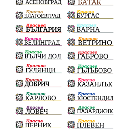
Отговорност
БългарскиДух
ОбщинскиСъвет
Полиграф
ДетекторНаЛъжата
МВР
ОбезпечителниМерки
МестнаВласт
Котел
СИК
Ружица
РайнаКнягиня
ВеселинОрешков
Шофьори
НационаленШампион
ОрлинОрлиновЕнчев
ВСС
СъдебнаРеформа
Шантаж
ПолитическиНатиск
ЗаплахаЗаАрест
ПартияВеличие
ЕкатеринаДафовска
Тракия
ПТП
Сливен
КварталРечица
Данъци