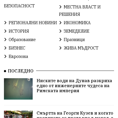
БългарскаГордост
Археология
Твърдица
БЕЗОПАСНОСТ
МЕСТНА ВЛАСТ И
РЕШЕНИЯ
ОбщинаСливен
Легенда
Право
РЕГИОНАЛНИ НОВИНИ
ИКОНОМИКА
ЕвропейскиСъюз
Хасково
ВиКСливен
ИСТОРИЯ
ЗЕМЕДЕЛИЕ
Образование
Празници
ОтровнатаЯбълка
ЦветомирПетков
БИЗНЕС
ЖИВА МЪДРОСТ
Правосъдие
СелинКларънс
България2025
Еврозона
ПътнаБезопасност
АктивниГраждани
ПОСЛЕДНО
МузейСливен
НационалнаСигурност
Ниските води на Дунав разкриха
едно от инженерните чудеса на
ИкономикаНаСъпротивата
УрсулаФонДерЛайен
Римската империя
ПетърПетров
Деца
Обединение
Технологии
НародноСъбрание
Смъртта на Георги Кузев и когато
насилието се превърне в морал, а