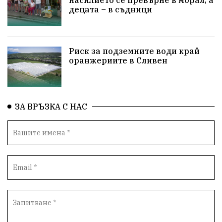
децата – в съдници
ПравоваДържава
Варна
Родителство
Сигурност
Разследване
Великобритания
Риск за подземните води край
ПътнаБезопасност
Магнитски
Санкции
оранжериите в Сливен
ОколнаСреда
Надежда
Еврофондове
СоциалнаПолитика
Корупция
Безводие
ЗА ВРЪЗКА С НАС
Общност
ИсторическиПарк
ВоенноВреме
Космос
ВоднаКриза
Вода
Мир
Безопастност
Катастрофа
демокрация
БъдещевБългария
ДостойнаБългария
Медицина
Пожари
КултурноНаследство