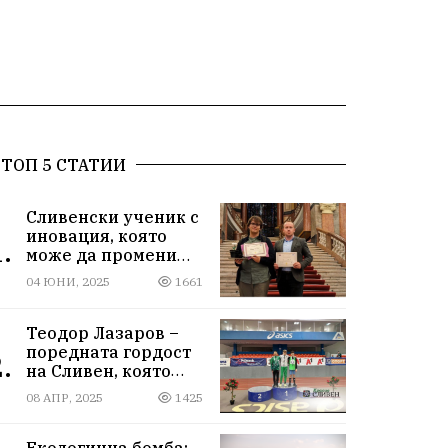
ТОП 5 СТАТИИ
Сливенски ученик с
иновация, която
.
може да промени
света!
04 ЮНИ, 2025
1661
Теодор Лазаров –
поредната гордост
.
на Сливен, която
лети към бъдещето
08 АПР, 2025
1425
Екологична бомба: