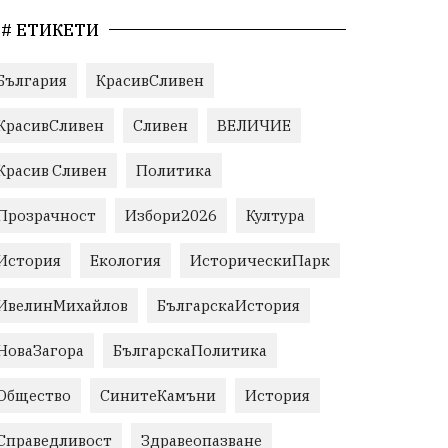
# ЕТИКЕТИ
България
КрасивСливен
КрасивСливен
Сливен
ВЕЛИЧИЕ
Красив Сливен
Политика
Прозрачност
Избори2026
Култура
История
Екология
ИсторическиПарк
ИвелинМихайлов
БългарскаИстория
НоваЗагора
БългарскаПолитика
Общество
СинитеКамъни
История
Справедливост
Здравеопазване