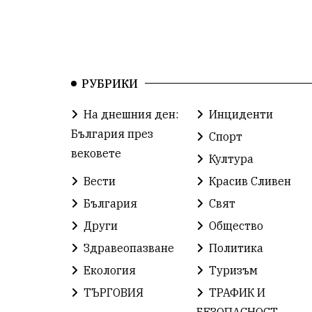
РУБРИКИ
На днешния ден:
Инциденти
България през
Спорт
вековете
Култура
Вести
Красив Сливен
България
Свят
Други
Общество
Здравеопазване
Политика
Екология
Туризъм
ТЪРГОВИЯ
ТРАФИК И
БЕЗОПАСНОСТ