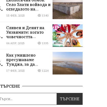
Село Злати войвода и
.
огледалото на
управлението
15 ФЕВ, 2025
1340
Сливен и Денят на
Уязвимите: когато
.
човечността
надмогва
06 АПР, 2025
1335
предразсъдъците
Как умишлено
пресушаваме
.
Тунджа, за да
пълним Марица и…
17 ФЕВ, 2025
1224
джобовете на частни
ВЕЦ-ове
ТЪРСЕНЕ