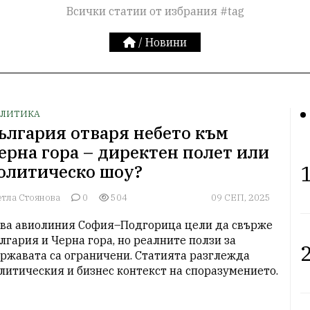
Всички статии от избрания #tag
/
Новини
ЛИТИКА
ългария отваря небето към
ерна гора – директен полет или
1
олитическо шоу?
етла Стоянова
0
504
09 СЕП, 2025
ва авиолиния София–Подгорица цели да свърже 
лгария и Черна гора, но реалните ползи за 
2
ржавата са ограничени. Статията разглежда 
литическия и бизнес контекст на споразумението.