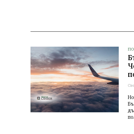
ПО
Б
Ч
п
Св
Но
Бъ
дъ
по