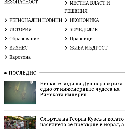
БългарскаГордост
Археология
Твърдица
БЕЗОПАСНОСТ
МЕСТНА ВЛАСТ И
РЕШЕНИЯ
ОбщинаСливен
Легенда
Право
РЕГИОНАЛНИ НОВИНИ
ИКОНОМИКА
ЕвропейскиСъюз
Хасково
ВиКСливен
ИСТОРИЯ
ЗЕМЕДЕЛИЕ
Образование
Празници
ОтровнатаЯбълка
ЦветомирПетков
БИЗНЕС
ЖИВА МЪДРОСТ
Правосъдие
СелинКларънс
България2025
Еврозона
ПътнаБезопасност
АктивниГраждани
ПОСЛЕДНО
МузейСливен
НационалнаСигурност
Ниските води на Дунав разкриха
едно от инженерните чудеса на
ИкономикаНаСъпротивата
УрсулаФонДерЛайен
Римската империя
ПетърПетров
Деца
Обединение
Технологии
НародноСъбрание
Смъртта на Георги Кузев и когато
насилието се превърне в морал, а