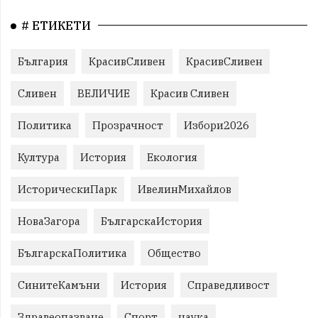
# ЕТИКЕТИ
България
КрасивСливен
КрасивСливен
Сливен
ВЕЛИЧИЕ
Красив Сливен
Политика
Прозрачност
Избори2026
Култура
История
Екология
ИсторическиПарк
ИвелинМихайлов
НоваЗагора
БългарскаИстория
БългарскаПолитика
Общество
СинитеКамъни
История
Справедливост
Здравеопазване
Спорт
наука