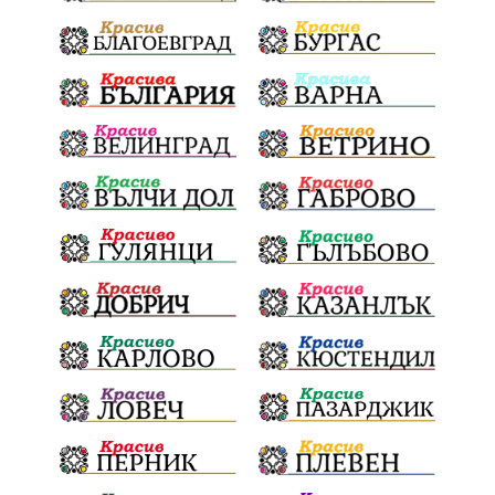
Отговорност
БългарскиДух
ОбщинскиСъвет
Полиграф
ДетекторНаЛъжата
МВР
ОбезпечителниМерки
МестнаВласт
Котел
СИК
Ружица
РайнаКнягиня
ВеселинОрешков
Шофьори
НационаленШампион
ОрлинОрлиновЕнчев
ВСС
СъдебнаРеформа
Шантаж
ПолитическиНатиск
ЗаплахаЗаАрест
ПартияВеличие
ЕкатеринаДафовска
Тракия
ПТП
Сливен
КварталРечица
Данъци