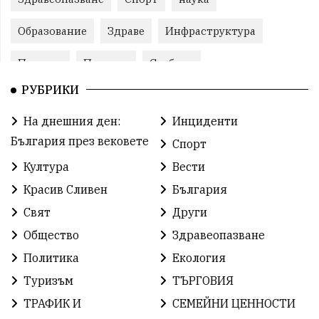
Образование
Здраве
Инфраструктура
Пеевски
Протест
Свобода
РУБРИКИ
ИвелинМихайлов
ОбщинаСливен
Карандила
На днешния ден:
Инциденти
Празник
ГражданскоОбщество
България през вековете
Спорт
РадостинВасилев
ЛекаАтлетика
МЕЧ
Култура
Вести
Красив Сливен
България
ХристоИлиев
БългарскоЗемеделие
Ямбол
Свят
Други
КироБрейка
БългарскиСпорт
София
Общество
Здравеопазване
ОбщественИнтерес
земеделие
Политика
Екология
Туризъм
ТЪРГОВИЯ
ИсторияНаБългария
Иновации
САЩ
ТРАФИК И
СЕМЕЙНИ ЦЕННОСТИ