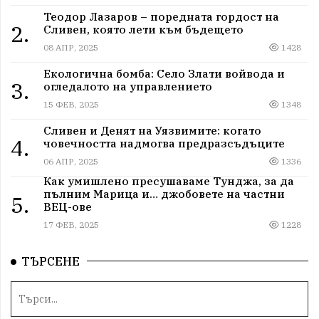
Теодор Лазаров – поредната гордост на
2.
Сливен, която лети към бъдещето
08 АПР, 2025
1428
Екологична бомба: Село Злати войвода и
3.
огледалото на управлението
15 ФЕВ, 2025
1348
Сливен и Денят на Уязвимите: когато
4.
човечността надмогва предразсъдъците
06 АПР, 2025
1336
Как умишлено пресушаваме Тунджа, за да
пълним Марица и… джобовете на частни
5.
ВЕЦ-ове
17 ФЕВ, 2025
1228
ТЪРСЕНЕ