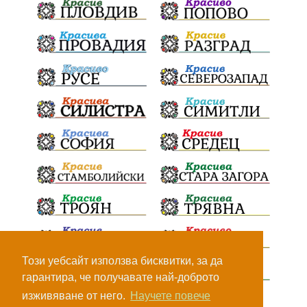
ПътнаИнфраструктура
Асфалт
БрашноСтоименов
ИстинскиХляб
БългарскоКачество
Запис
ПолитическоЗадкулисие
Микродрон
КомарДрон
КитайскаТехнология
ВоенниТехнологии
Наркотици
Дрога
НелегалнаЛаборатория
Байрактаров
ПолицейскоНасилие
НовиИскър
Демерджиев
Журналист
Фентанил
Този уебсайт използва бисквитки, за да
гарантира, че получавате най-доброто
НеНаНаркотиците
РодителиГоворете
изживяване от него.
Научете повече