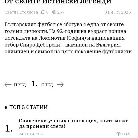
от своите истински легенди
Светла Стоянова
0
257
31 ЯНУ, 2026
Българският футбол се сбогува с една от своите 
големи личности. На 92-годишна възраст почина 
легендата на Локомотив (София) и националния 
отбор Спиро Дебърски – шампион на България, 
олимпиец и символ на цяло поколение футболисти.
1.
ПРЕД.
СЛЕД.
ТОП 5 СТАТИИ
Сливенски ученик с иновация, която може
1.
да промени света!
04 ЮНИ, 2025
1665