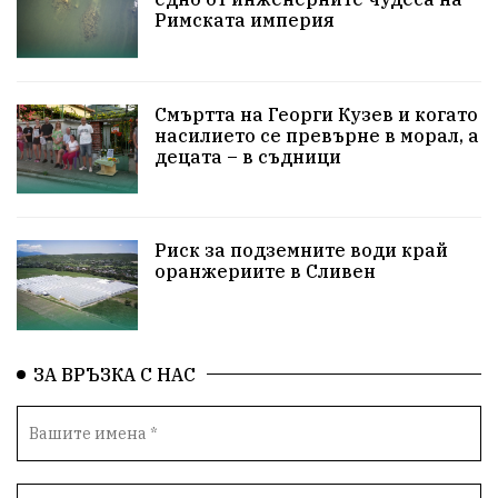
ИкономикаНаСъпротивата
УрсулаФонДерЛайен
Римската империя
ПетърПетров
Деца
Обединение
Технологии
НародноСъбрание
Смъртта на Георги Кузев и когато
насилието се превърне в морал, а
децата – в съдници
ПравоваДържава
Варна
Родителство
Сигурност
Разследване
Великобритания
Риск за подземните води край
ПътнаБезопасност
Магнитски
Санкции
оранжериите в Сливен
ОколнаСреда
Надежда
Еврофондове
СоциалнаПолитика
Корупция
Безводие
ЗА ВРЪЗКА С НАС
Общност
ИсторическиПарк
ВоенноВреме
Космос
ВоднаКриза
Вода
Мир