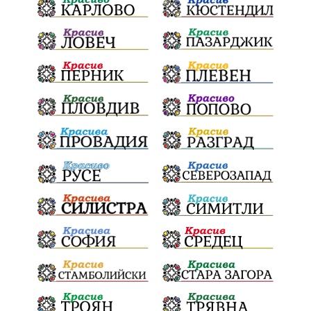
ПолитическиНатиск
ЗаплахаЗаАрест
ПартияВеличие
ЕкатеринаДафовска
Тракия
ПТП
Сливен
КварталРечица
Данъци
ПътнаИнфраструктура
Асфалт
БрашноСтоименов
ИстинскиХляб
БългарскоКачество
Запис
ПолитическоЗадкулисие
Микродрон
КомарДрон
КитайскаТехнология
ВоенниТехнологии
Наркотици
Дрога
НелегалнаЛаборатория
Байрактаров