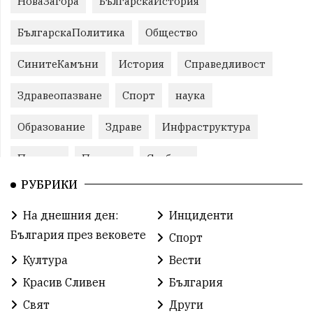
НоваЗагора
БългарскаИстория
БългарскаПолитика
Общество
СинитеКамъни
История
Справедливост
Здравеопазване
Спорт
наука
Образование
Здраве
Инфраструктура
Пеевски
Протест
Свобода
РУБРИКИ
ИвелинМихайлов
ОбщинаСливен
Карандила
На днешния ден:
Инциденти
Празник
ГражданскоОбщество
България през вековете
Спорт
РадостинВасилев
ЛекаАтлетика
МЕЧ
Култура
Вести
Красив Сливен
България
ХристоИлиев
БългарскоЗемеделие
Ямбол
Свят
Други