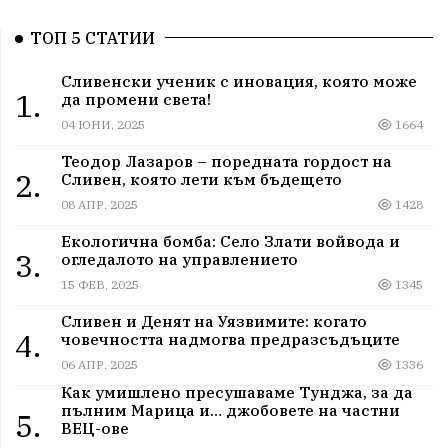
ТОП 5 СТАТИИ
Сливенски ученик с иновация, която може
1.
да промени света!
04 ЮНИ, 2025
1664
Теодор Лазаров – поредната гордост на
2.
Сливен, която лети към бъдещето
08 АПР, 2025
1428
Екологична бомба: Село Злати войвода и
3.
огледалото на управлението
15 ФЕВ, 2025
1345
Сливен и Денят на Уязвимите: когато
4.
човечността надмогва предразсъдъците
06 АПР, 2025
1336
Как умишлено пресушаваме Тунджа, за да
пълним Марица и… джобовете на частни
5.
ВЕЦ-ове