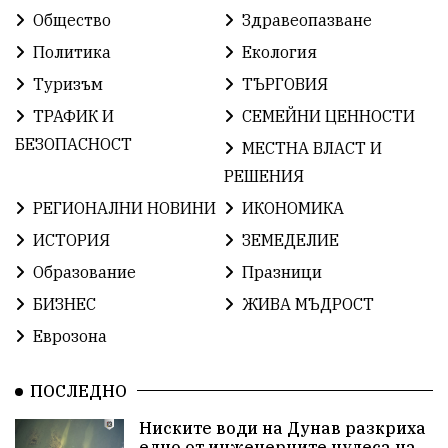
КироБрейка
БългарскиСпорт
София
Общество
Здравеопазване
ОбщественИнтерес
земеделие
Политика
Екология
Туризъм
ТЪРГОВИЯ
ИсторияНаБългария
Иновации
САЩ
ТРАФИК И
СЕМЕЙНИ ЦЕННОСТИ
БългарскаГордост
Археология
Твърдица
БЕЗОПАСНОСТ
МЕСТНА ВЛАСТ И
РЕШЕНИЯ
ОбщинаСливен
Легенда
Право
РЕГИОНАЛНИ НОВИНИ
ИКОНОМИКА
ЕвропейскиСъюз
Хасково
ВиКСливен
ИСТОРИЯ
ЗЕМЕДЕЛИЕ
Образование
Празници
ОтровнатаЯбълка
ЦветомирПетков
БИЗНЕС
ЖИВА МЪДРОСТ
Правосъдие
СелинКларънс
България2025
Еврозона
ПътнаБезопасност
АктивниГраждани
ПОСЛЕДНО
МузейСливен
НационалнаСигурност
Ниските води на Дунав разкриха
едно от инженерните чудеса на