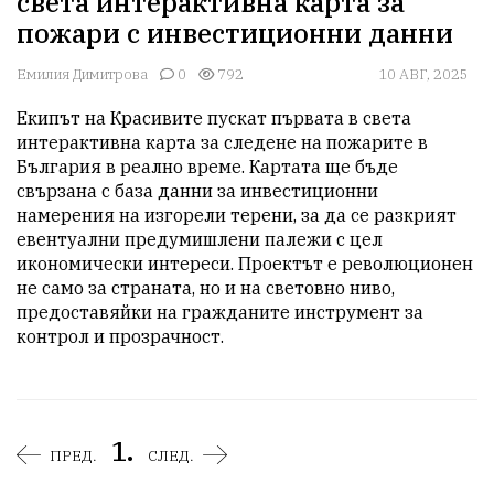
света интерактивна карта за
пожари с инвестиционни данни
Емилия Димитрова
0
792
10 АВГ, 2025
Екипът на Красивите пускат първата в света 
интерактивна карта за следене на пожарите в 
България в реално време. Картата ще бъде 
свързана с база данни за инвестиционни 
намерения на изгорели терени, за да се разкрият 
евентуални предумишлени палежи с цел 
икономически интереси. Проектът е революционен 
не само за страната, но и на световно ниво, 
предоставяйки на гражданите инструмент за 
контрол и прозрачност.
1.
ПРЕД.
СЛЕД.