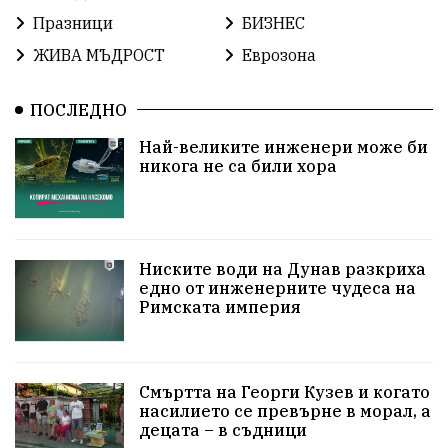
Празници
БИЗНЕС
ПътнаБезопасност
АктивниГраждани
ЖИВА МЪДРОСТ
Еврозона
МузейСливен
НационалнаСигурност
ПОСЛЕДНО
ИкономикаНаСъпротивата
УрсулаФонДерЛайен
Най-великите инженери може би
никога не са били хора
ПетърПетров
Деца
Обединение
Технологии
НародноСъбрание
ПравоваДържава
Варна
Родителство
Ниските води на Дунав разкриха
едно от инженерните чудеса на
Римската империя
Сигурност
Разследване
Великобритания
ПътнаБезопасност
Магнитски
Санкции
Смъртта на Георги Кузев и когато
ОколнаСреда
Надежда
Еврофондове
насилието се превърне в морал, а
децата – в съдници
СоциалнаПолитика
Корупция
Безводие