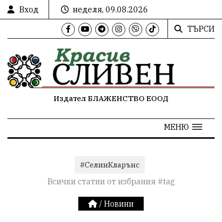
Вход
неделя, 09.08.2026
ТЪРСИ
Издател БЛАЖЕНСТВО ЕООД
МЕНЮ
#СелинКларънс
Всички статии от избрания #tag
/
Новини