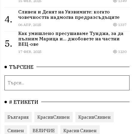
15 ФЕВ, 2025
1349
Сливен и Денят на Уязвимите: когато
4.
човечността надмогва предразсъдъците
06 АПР, 2025
1337
Как умишлено пресушаваме Тунджа, за да
пълним Марица и… джобовете на частни
5.
ВЕЦ-ове
17 ФЕВ, 2025
1230
ТЪРСЕНЕ
# ЕТИКЕТИ
България
КрасивСливен
КрасивСливен
Сливен
ВЕЛИЧИЕ
Красив Сливен