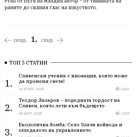
етап от пътя на младия автор – от тишината на 
раните до силния глас на изкуството.
1.
ПРЕД.
СЛЕД.
ТОП 5 СТАТИИ
Сливенски ученик с иновация, която може
1.
да промени света!
04 ЮНИ, 2025
1666
Теодор Лазаров – поредната гордост на
2.
Сливен, която лети към бъдещето
08 АПР, 2025
1429
Екологична бомба: Село Злати войвода и
3.
огледалото на управлението