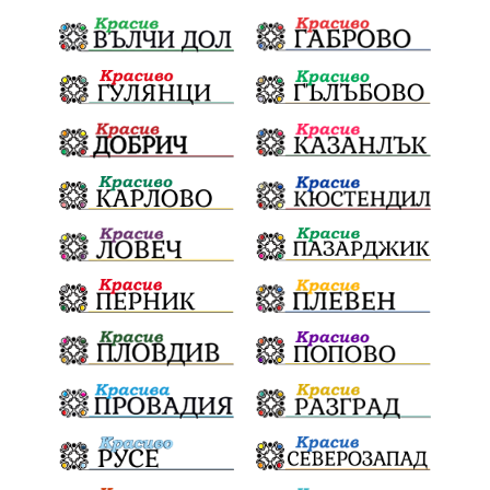
НационаленШампион
ОрлинОрлиновЕнчев
ВСС
СъдебнаРеформа
Шантаж
ПолитическиНатиск
ЗаплахаЗаАрест
ПартияВеличие
ЕкатеринаДафовска
Тракия
ПТП
Сливен
КварталРечица
Данъци
ПътнаИнфраструктура
Асфалт
БрашноСтоименов
ИстинскиХляб
БългарскоКачество
Запис
ПолитическоЗадкулисие
Микродрон