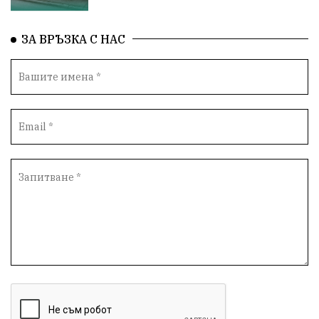
Общност
ИсторическиПарк
ВоенноВреме
ЗА ВРЪЗКА С НАС
Космос
ВоднаКриза
Вода
Мир
Безопастност
Катастрофа
демокрация
БъдещевБългария
ДостойнаБългария
Медицина
Пожари
КултурноНаследство
истина
ПравоНаГлас
референдум
РИОСВ
ПрироденПарк
ГражданскиКонтрол
НЗОК
Туризъм
Дарение
БългарскиСпорт
Контрол
СъдебнаСистема
ЛекаАтлетика
Избори2026
Възраждане
Родолюбие
НСО