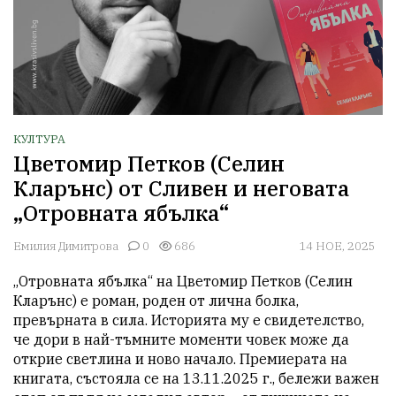
КУЛТУРА
Цветомир Петков (Селин
Кларънс) от Сливен и неговата
„Отровната ябълка“
Емилия Димитрова
0
686
14 НОЕ, 2025
„Отровната ябълка“ на Цветомир Петков (Селин 
Кларънс) е роман, роден от лична болка, 
превърната в сила. Историята му е свидетелство, 
че дори в най-тъмните моменти човек може да 
открие светлина и ново начало. Премиерата на 
книгата, състояла се на 13.11.2025 г., бележи важен 