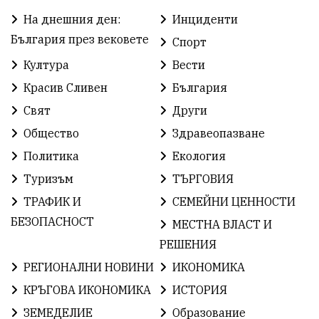
На днешния ден:
Инциденти
РадостинВасилев
ЛекаАтлетика
МЕЧ
България през вековете
Спорт
ХристоИлиев
БългарскоЗемеделие
Ямбол
Култура
Вести
Красив Сливен
България
КироБрейка
БългарскиСпорт
София
Свят
Други
ОбщественИнтерес
земеделие
Общество
Здравеопазване
ИсторияНаБългария
Иновации
САЩ
Политика
Екология
Туризъм
ТЪРГОВИЯ
БългарскаГордост
Археология
Твърдица
ТРАФИК И
СЕМЕЙНИ ЦЕННОСТИ
ОбщинаСливен
Легенда
Право
БЕЗОПАСНОСТ
МЕСТНА ВЛАСТ И
РЕШЕНИЯ
ЕвропейскиСъюз
Хасково
ВиКСливен
РЕГИОНАЛНИ НОВИНИ
ИКОНОМИКА
ОтровнатаЯбълка
ЦветомирПетков
КРЪГОВА ИКОНОМИКА
ИСТОРИЯ
ЗЕМЕДЕЛИЕ
Образование
Правосъдие
СелинКларънс
България2025