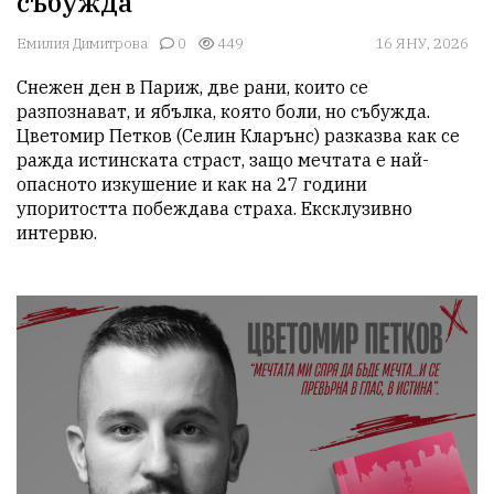
събужда
Емилия Димитрова
0
449
16 ЯНУ, 2026
Снежен ден в Париж, две рани, които се 
разпознават, и ябълка, която боли, но събужда. 
Цветомир Петков (Селин Кларънс) разказва как се 
ражда истинската страст, защо мечтата е най-
опасното изкушение и как на 27 години 
упоритостта побеждава страха. Ексклузивно 
интервю.