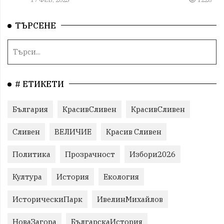
ТЪРСЕНЕ
# ЕТИКЕТИ
България
КрасивСливен
КрасивСливен
Сливен
ВЕЛИЧИЕ
Красив Сливен
Политика
Прозрачност
Избори2026
Култура
История
Екология
ИсторическиПарк
ИвелинМихайлов
НоваЗагора
БългарскаИстория