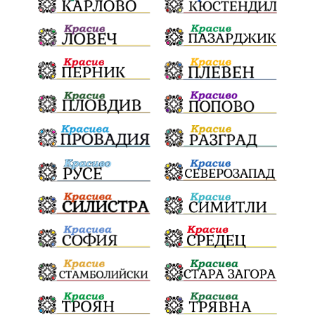
ПолитическиНатиск
ЗаплахаЗаАрест
ПартияВеличие
ЕкатеринаДафовска
Тракия
ПТП
Сливен
КварталРечица
Данъци
ПътнаИнфраструктура
Асфалт
БрашноСтоименов
ИстинскиХляб
БългарскоКачество
Запис
ПолитическоЗадкулисие
Микродрон
КомарДрон
КитайскаТехнология
ВоенниТехнологии
Наркотици
Дрога
НелегалнаЛаборатория
Байрактаров