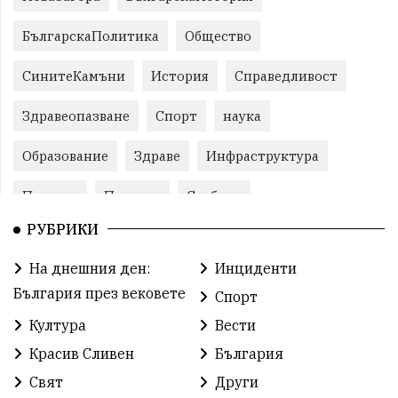
БългарскаПолитика
Общество
СинитеКамъни
История
Справедливост
Здравеопазване
Спорт
наука
Образование
Здраве
Инфраструктура
Пеевски
Протест
Свобода
РУБРИКИ
ИвелинМихайлов
ОбщинаСливен
Карандила
На днешния ден:
Инциденти
Празник
ГражданскоОбщество
България през вековете
Спорт
РадостинВасилев
ЛекаАтлетика
МЕЧ
Култура
Вести
Красив Сливен
България
ХристоИлиев
БългарскоЗемеделие
Ямбол
Свят
Други
КироБрейка
БългарскиСпорт
София