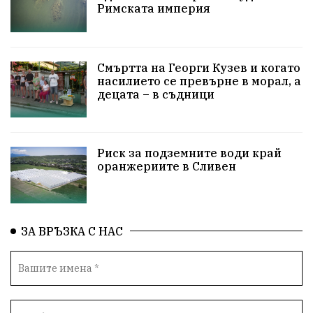
Римската империя
ПетърПетров
Деца
Обединение
Технологии
НародноСъбрание
Смъртта на Георги Кузев и когато
насилието се превърне в морал, а
децата – в съдници
ПравоваДържава
Варна
Родителство
Сигурност
Разследване
Великобритания
Риск за подземните води край
ПътнаБезопасност
Магнитски
Санкции
оранжериите в Сливен
ОколнаСреда
Надежда
Еврофондове
СоциалнаПолитика
Корупция
Безводие
ЗА ВРЪЗКА С НАС
Общност
ИсторическиПарк
ВоенноВреме
Космос
ВоднаКриза
Вода
Мир