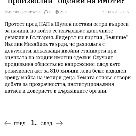
"произволни" оценки на имоти?
Емилия Димитрова
0
205
27 МАЙ, 2026
Протест пред НАП в Шумен постави остри въпроси 
за начина, по който се извършват данъчните 
ревизии в България. Лидерът на партия „Величие“ 
Ивелин Михайлов твърди, че разполага с 
документи, доказващи двойни стандарти при 
оценката на сходни имотни сделки. Случаят 
предизвика обществено напрежение, след като 
ревизионен акт за 810 хиляди лева беше издаден 
срещу майка на четири деца. Темата отново отвори 
дебата за прозрачността, институционалния 
натиск и доверието в държавните органи.
1.
ПРЕД.
СЛЕД.