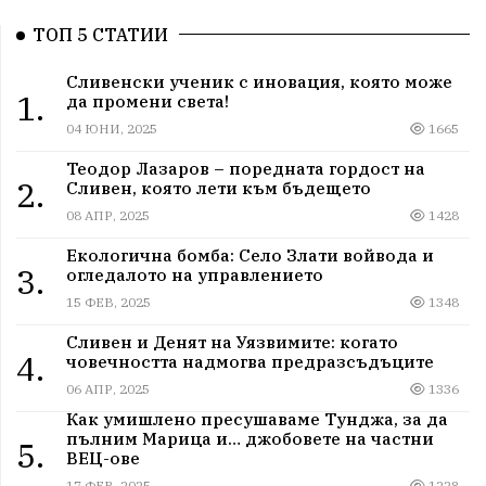
ТОП 5 СТАТИИ
Сливенски ученик с иновация, която може
1.
да промени света!
04 ЮНИ, 2025
1665
Теодор Лазаров – поредната гордост на
2.
Сливен, която лети към бъдещето
08 АПР, 2025
1428
Екологична бомба: Село Злати войвода и
3.
огледалото на управлението
15 ФЕВ, 2025
1348
Сливен и Денят на Уязвимите: когато
4.
човечността надмогва предразсъдъците
06 АПР, 2025
1336
Как умишлено пресушаваме Тунджа, за да
пълним Марица и… джобовете на частни
5.
ВЕЦ-ове
17 ФЕВ, 2025
1228