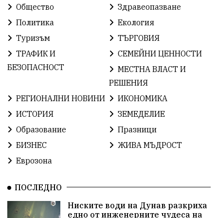
Общество
Здравеопазване
ОбщественИнтерес
земеделие
Политика
Екология
Туризъм
ТЪРГОВИЯ
ИсторияНаБългария
Иновации
САЩ
ТРАФИК И
СЕМЕЙНИ ЦЕННОСТИ
БългарскаГордост
Археология
Твърдица
БЕЗОПАСНОСТ
МЕСТНА ВЛАСТ И
РЕШЕНИЯ
ОбщинаСливен
Легенда
Право
РЕГИОНАЛНИ НОВИНИ
ИКОНОМИКА
ЕвропейскиСъюз
Хасково
ВиКСливен
ИСТОРИЯ
ЗЕМЕДЕЛИЕ
Образование
Празници
ОтровнатаЯбълка
ЦветомирПетков
БИЗНЕС
ЖИВА МЪДРОСТ
Правосъдие
СелинКларънс
България2025
Еврозона
ПътнаБезопасност
АктивниГраждани
ПОСЛЕДНО
МузейСливен
НационалнаСигурност
Ниските води на Дунав разкриха
едно от инженерните чудеса на
ИкономикаНаСъпротивата
УрсулаФонДерЛайен