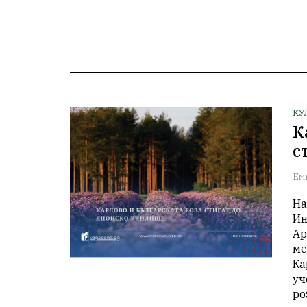
КУ
К
с
Ем
На
Ин
Ар
ме
Ка
уч
ро