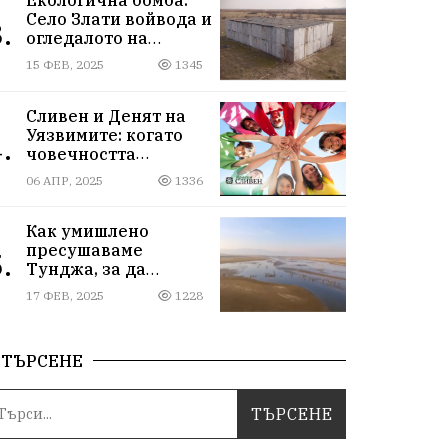
Село Злати войвода и
.
огледалото на
управлението
15 ФЕВ, 2025
1345
Сливен и Денят на
Уязвимите: когато
.
човечността
надмогва
06 АПР, 2025
1336
предразсъдъците
Как умишлено
пресушаваме
.
Тунджа, за да
пълним Марица и…
17 ФЕВ, 2025
1228
джобовете на частни
ВЕЦ-ове
ТЪРСЕНЕ