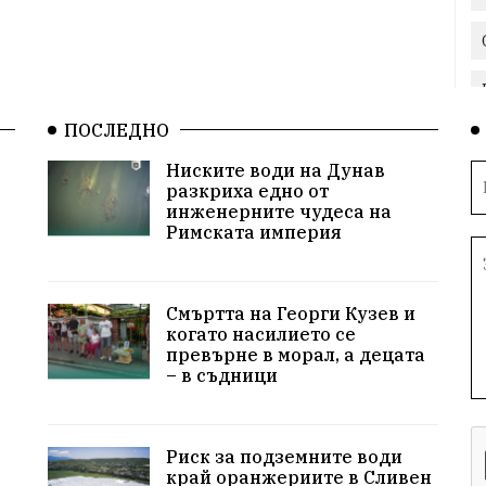
ПОСЛЕДНО
Ниските води на Дунав
разкриха едно от
инженерните чудеса на
Римската империя
Смъртта на Георги Кузев и
когато насилието се
превърне в морал, а децата
– в съдници
Риск за подземните води
край оранжериите в Сливен