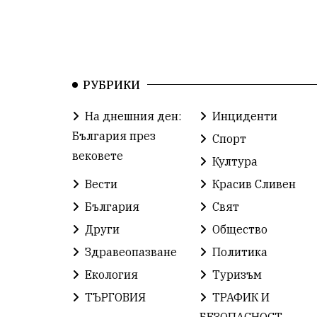
РУБРИКИ
На днешния ден:
Инциденти
България през
Спорт
вековете
Култура
Вести
Красив Сливен
България
Свят
Други
Общество
Здравеопазване
Политика
Екология
Туризъм
ТЪРГОВИЯ
ТРАФИК И
БЕЗОПАСНОСТ