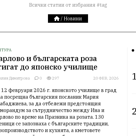
Всички статии от избрания #tag
/
Новини
ЛТУРА
арлово и българската роза
тигат до японско училище
1
илия Димитрова
0
297
20 ФЕВ, 2026
 12 февруари 2026 г. японското училище в град 
а посрещна българския посланик Мария 
абаджиева, за да отбележи предстоящия 
2
морандум за сътрудничество между Ина и 
рлово по време на Празника на розата. 130 
еници се запознаха с българските традиции, 
зопроизводството и кухнята, а кметовете 