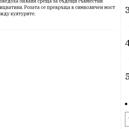
оведоха онлайн среща за бъдещи съвместни 
3
ициативи. Розата се превръща в символичен мост 
жду културите.
4
5