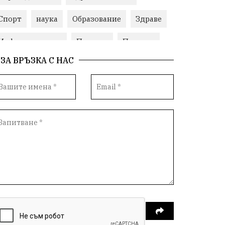
Спорт
наука
Образование
Здраве
Инфраструктура
Пеевски
Протест
ЗА ВРЪЗКА С НАС
Свобода
ИвелинМихайлов
ОбщинаСливен
Карандила
Празник
ГражданскоОбщество
РадостинВасилев
ЛекаАтлетика
МЕЧ
ХристоИлиев
БългарскоЗемеделие
Ямбол
КироБрейка
БългарскиСпорт
София
ОбщественИнтерес
земеделие
ИсторияНаБългария
Иновации
САЩ