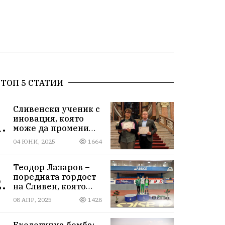
ТОП 5 СТАТИИ
Сливенски ученик с
иновация, която
.
може да промени
света!
04 ЮНИ, 2025
1664
Теодор Лазаров –
поредната гордост
.
на Сливен, която
лети към бъдещето
08 АПР, 2025
1428
Екологична бомба: