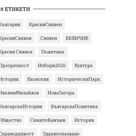
# ЕТИКЕТИ
България
КрасивСливен
КрасивСливен
Сливен
ВЕЛИЧИЕ
Красив Сливен
Политика
Прозрачност
Избори2026
Култура
История
Екология
ИсторическиПарк
ИвелинМихайлов
НоваЗагора
БългарскаИстория
БългарскаПолитика
Общество
СинитеКамъни
История
Справедливост
Здравеопазване