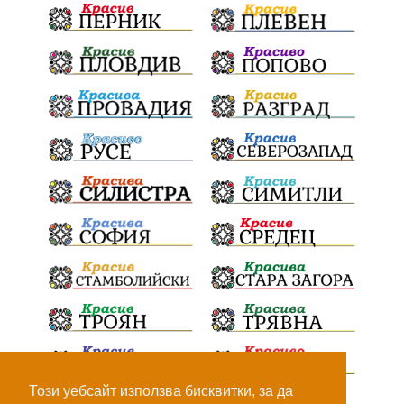
100Метра
Атина
Живи свидетели на историята
БрашноСтоименов
ИстинскиХляб
БългарскоКачество
ПътнаИнфраструктура
Асфалт
ВСС
СъдебнаРеформа
Шантаж
ПолитическиНатиск
ЗаплахаЗаАрест
ПартияВеличие
Запис
ПолитическоЗадкулисие
Микродрон
КомарДрон
КитайскаТехнология
ВоенниТехнологии
Наркотици
Дрога
Този уебсайт използва бисквитки, за да