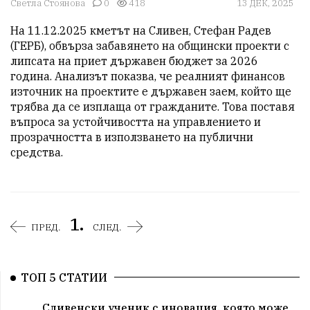
Светла Стоянова
0
418
13 ДЕК, 2025
На 11.12.2025 кметът на Сливен, Стефан Радев 
(ГЕРБ), обвърза забавянето на общински проекти с 
липсата на приет държавен бюджет за 2026 
година. Анализът показва, че реалният финансов 
източник на проектите е държавен заем, който ще 
трябва да се изплаща от гражданите. Това поставя 
въпроса за устойчивостта на управлението и 
прозрачността в използването на публични 
средства.
1.
ПРЕД.
СЛЕД.
ТОП 5 СТАТИИ
Сливенски ученик с иновация, която може