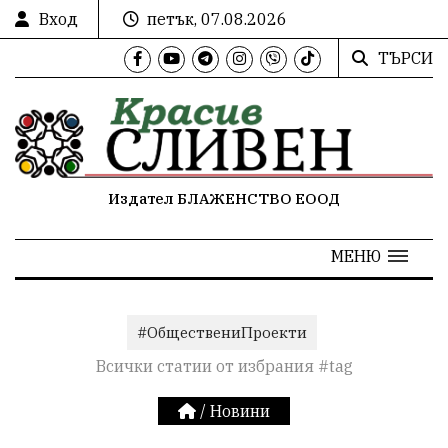
Вход
петък, 07.08.2026
ТЪРСИ
Издател БЛАЖЕНСТВО ЕООД
МЕНЮ
#ОбществениПроекти
Всички статии от избрания #tag
/
Новини