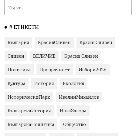
# ЕТИКЕТИ
България
КрасивСливен
КрасивСливен
Сливен
ВЕЛИЧИЕ
Красив Сливен
Политика
Прозрачност
Избори2026
Култура
История
Екология
ИсторическиПарк
ИвелинМихайлов
БългарскаИстория
НоваЗагора
БългарскаПолитика
Общество