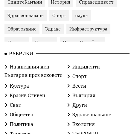
СинитеКамъни
История
Справедливост
Здравеопазване
Спорт
наука
Образование
Здраве
Инфраструктура
Пеевски
Протест
ИвелинМихайлов
РУБРИКИ
Свобода
ОбщинаСливен
Карандила
На днешния ден:
Инциденти
Празник
ГражданскоОбщество
България през вековете
Спорт
РадостинВасилев
ЛекаАтлетика
МЕЧ
Култура
Вести
Красив Сливен
България
ХристоИлиев
БългарскоЗемеделие
Ямбол
Свят
Други
КироБрейка
БългарскиСпорт
София
Общество
Здравеопазване
ОбщественИнтерес
земеделие
Политика
Екология
Туризъм
ТЪРГОВИЯ