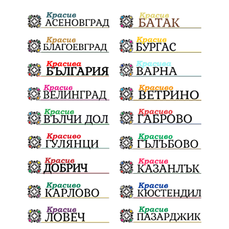
Тодоровден
ВеликиятПост
Даулите
Пловдив
БългарскиДух
ГражданскаПозиция
ГражданскоУчастие
Отговорност
ОбщинскиСъвет
Полиграф
ДетекторНаЛъжата
МВР
ОбезпечителниМерки
МестнаВласт
Котел
СИК
Ружица
РайнаКнягиня
ВеселинОрешков
Шофьори
НационаленШампион
ОрлинОрлиновЕнчев
ЕкатеринаДафовска
Тракия
ПТП