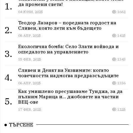
1.
да промени света!
04 ЮНИ, 2025
1662
Теодор Лазаров – поредната гордост на
2.
Сливен, която лети към бъдещето
08 АПР, 2025
1425
Екологична бомба: Село Злати войвода и
3.
огледалото на управлението
15 ФЕВ, 2025
1343
Сливен и Денят на Уязвимите: когато
4.
човечността надмогва предразсъдъците
06 АПР, 2025
1336
Как умишлено пресушаваме Тунджа, за да
пълним Марица и… джобовете на частни
5.
ВЕЦ-ове
17 ФЕВ, 2025
1225
ТЪРСЕНЕ