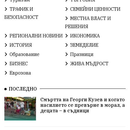
ИсторияНаБългария
Иновации
САЩ
ТРАФИК И
СЕМЕЙНИ ЦЕННОСТИ
БългарскаГордост
Твърдица
ОбщинаСливен
БЕЗОПАСНОСТ
МЕСТНА ВЛАСТ И
РЕШЕНИЯ
Легенда
ЕвропейскиСъюз
Право
Хасково
РЕГИОНАЛНИ НОВИНИ
ИКОНОМИКА
ВиКСливен
ОтровнатаЯбълка
ИСТОРИЯ
ЗЕМЕДЕЛИЕ
Образование
Празници
ЦветомирПетков
Правосъдие
СелинКларънс
БИЗНЕС
ЖИВА МЪДРОСТ
България2025
МузейСливен
Еврозона
НационалнаСигурност
ПОСЛЕДНО
ИкономикаНаСъпротивата
Контрол
Смъртта на Георги Кузев и когато
насилието се превърне в морал, а
УрсулаФонДерЛайен
Обединение
децата – в съдници
ПетърПетров
ПравоваДържава
Технологии