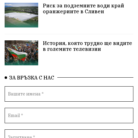
НародноСъбрание
Варна
Родителство
Риск за подземните води край
оранжериите в Сливен
Сигурност
Разследване
Магнитски
Санкции
ПътнаБезопасност
История, която трудно ще видите
ПътнаБезопасност
Великобритания
в големите телевизии
ОколнаСреда
Надежда
Еврофондове
СоциалнаПолитика
Корупция
Общност
ЗА ВРЪЗКА С НАС
ИсторическиПарк
Деца
Археология
Безводие
ВоенноВреме
Космос
ВоднаКриза
Вода
Мир
Безопастност
Катастрофа
демокрация
БъдещевБългария