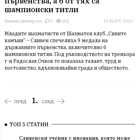
първенства, а 6 от тях са
шампионски титли
Емилия Димитрова
0
282
10 МАРТ, 2026
Младите шахматисти от Шахматен клуб „Сините 
камъни“ – Сливен спечелиха 9 медала на 
държавните първенства, включително 6 
шампионски титли. Под ръководството на треньора 
г-н Радослав Очков те показаха талант, труд и 
постоянство, вдъхновявайки града и обществото.
1.
ПРЕД.
СЛЕД.
ТОП 5 СТАТИИ
Сливенски ученик с иновация, която може