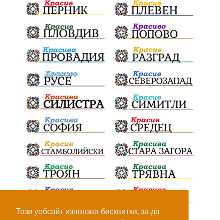
ПТП
Сливен
КварталРечица
Данъци
ПътнаИнфраструктура
Асфалт
БрашноСтоименов
ИстинскиХляб
БългарскоКачество
Запис
ПолитическоЗадкулисие
Микродрон
КомарДрон
КитайскаТехнология
ВоенниТехнологии
Наркотици
Дрога
НелегалнаЛаборатория
Байрактаров
ПолицейскоНасилие
НовиИскър
Демерджиев
Журналист
Фентанил
Този уебсайт използва бисквитки, за да