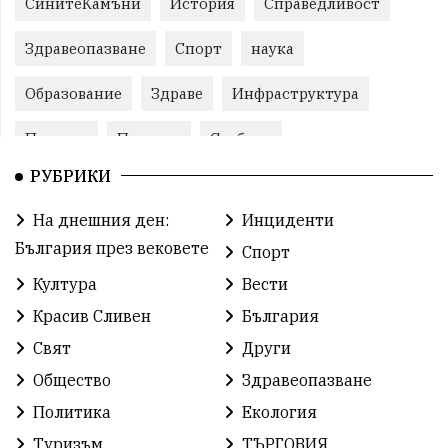
СинитеКамъни
История
Справедливост
Здравеопазване
Спорт
наука
Образование
Здраве
Инфраструктура
Пеевски
Протест
Свобода
РУБРИКИ
ИвелинМихайлов
ОбщинаСливен
Карандила
На днешния ден:
Инциденти
Празник
ГражданскоОбщество
България през вековете
Спорт
РадостинВасилев
ЛекаАтлетика
МЕЧ
Култура
Вести
Красив Сливен
България
ХристоИлиев
БългарскоЗемеделие
Ямбол
Свят
Други
КироБрейка
БългарскиСпорт
София
Общество
Здравеопазване
ОбщественИнтерес
земеделие
Политика
Екология
Туризъм
ТЪРГОВИЯ