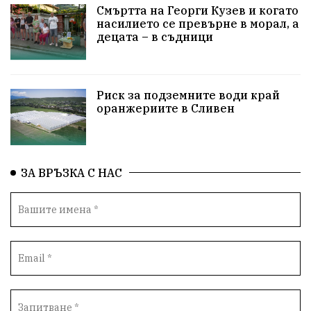
Технологии
НародноСъбрание
Смъртта на Георги Кузев и когато
насилието се превърне в морал, а
децата – в съдници
ПравоваДържава
Варна
Родителство
Сигурност
Разследване
Великобритания
Риск за подземните води край
ПътнаБезопасност
Магнитски
Санкции
оранжериите в Сливен
ОколнаСреда
Надежда
Еврофондове
СоциалнаПолитика
Корупция
Безводие
ЗА ВРЪЗКА С НАС
Общност
ИсторическиПарк
ВоенноВреме
Космос
ВоднаКриза
Вода
Мир
Безопастност
Катастрофа
демокрация
БъдещевБългария
ДостойнаБългария