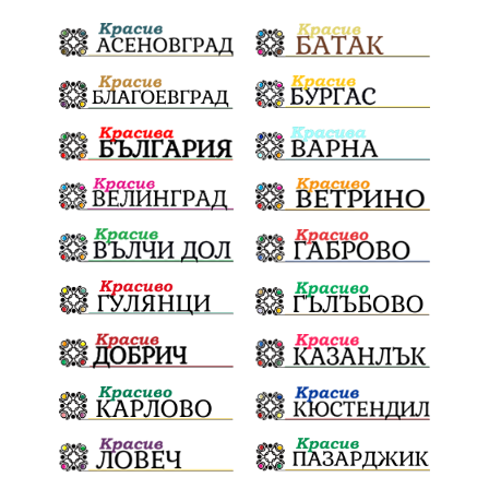
ГражданскаПозиция
ГражданскоУчастие
Отговорност
БългарскиДух
ОбщинскиСъвет
Полиграф
ДетекторНаЛъжата
МВР
ОбезпечителниМерки
МестнаВласт
Котел
СИК
Ружица
РайнаКнягиня
ВеселинОрешков
Шофьори
НационаленШампион
ОрлинОрлиновЕнчев
ВСС
СъдебнаРеформа
Шантаж
ПолитическиНатиск
ЗаплахаЗаАрест
ПартияВеличие
ЕкатеринаДафовска
Тракия