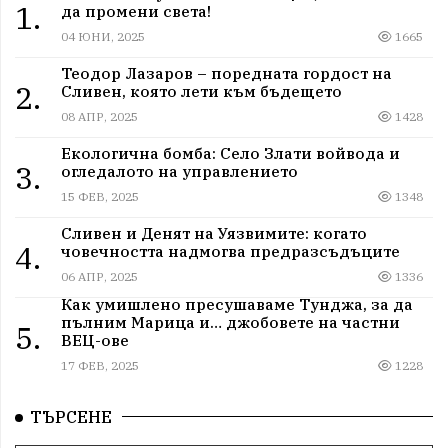
1.
да промени света!
04 ЮНИ, 2025
1665
Теодор Лазаров – поредната гордост на
2.
Сливен, която лети към бъдещето
08 АПР, 2025
1428
Екологична бомба: Село Злати войвода и
3.
огледалото на управлението
15 ФЕВ, 2025
1348
Сливен и Денят на Уязвимите: когато
4.
човечността надмогва предразсъдъците
06 АПР, 2025
1336
Как умишлено пресушаваме Тунджа, за да
пълним Марица и… джобовете на частни
5.
ВЕЦ-ове
17 ФЕВ, 2025
1228
ТЪРСЕНЕ