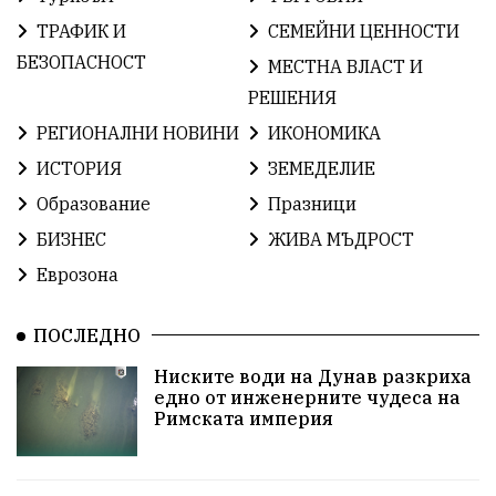
ИсторияНаБългария
Иновации
САЩ
ТРАФИК И
СЕМЕЙНИ ЦЕННОСТИ
БългарскаГордост
Археология
Твърдица
БЕЗОПАСНОСТ
МЕСТНА ВЛАСТ И
РЕШЕНИЯ
ОбщинаСливен
Легенда
Право
РЕГИОНАЛНИ НОВИНИ
ИКОНОМИКА
ЕвропейскиСъюз
Хасково
ВиКСливен
ИСТОРИЯ
ЗЕМЕДЕЛИЕ
Образование
Празници
ОтровнатаЯбълка
ЦветомирПетков
БИЗНЕС
ЖИВА МЪДРОСТ
Правосъдие
СелинКларънс
България2025
Еврозона
ПътнаБезопасност
АктивниГраждани
ПОСЛЕДНО
МузейСливен
НационалнаСигурност
Ниските води на Дунав разкриха
едно от инженерните чудеса на
ИкономикаНаСъпротивата
УрсулаФонДерЛайен
Римската империя
ПетърПетров
Деца
Обединение