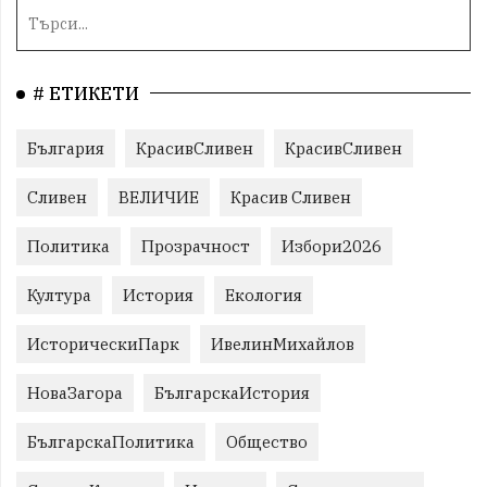
# ЕТИКЕТИ
България
КрасивСливен
КрасивСливен
Сливен
ВЕЛИЧИЕ
Красив Сливен
Политика
Прозрачност
Избори2026
Култура
История
Екология
ИсторическиПарк
ИвелинМихайлов
НоваЗагора
БългарскаИстория
БългарскаПолитика
Общество