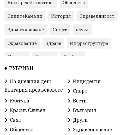
БългарскаПолитика
Общество
СинитеКамъни
История
Справедливост
Здравеопазване
Спорт
наука
Образование
Здраве
Инфраструктура
Пеевски
Протест
Свобода
РУБРИКИ
ИвелинМихайлов
ОбщинаСливен
Карандила
На днешния ден:
Инциденти
Празник
ГражданскоОбщество
България през вековете
Спорт
РадостинВасилев
ЛекаАтлетика
МЕЧ
Култура
Вести
Красив Сливен
България
ХристоИлиев
БългарскоЗемеделие
Ямбол
Свят
Други
КироБрейка
БългарскиСпорт
София
Общество
Здравеопазване