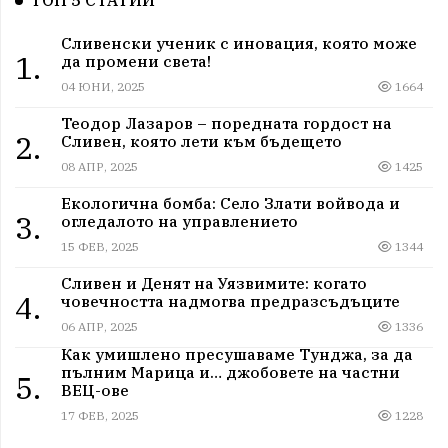
ТОП 5 СТАТИИ
Сливенски ученик с иновация, която може
1.
да промени света!
04 ЮНИ, 2025
1664
Теодор Лазаров – поредната гордост на
2.
Сливен, която лети към бъдещето
08 АПР, 2025
1425
Екологична бомба: Село Злати войвода и
3.
огледалото на управлението
15 ФЕВ, 2025
1344
Сливен и Денят на Уязвимите: когато
4.
човечността надмогва предразсъдъците
06 АПР, 2025
1336
Как умишлено пресушаваме Тунджа, за да
пълним Марица и… джобовете на частни
5.
ВЕЦ-ове
17 ФЕВ, 2025
1228