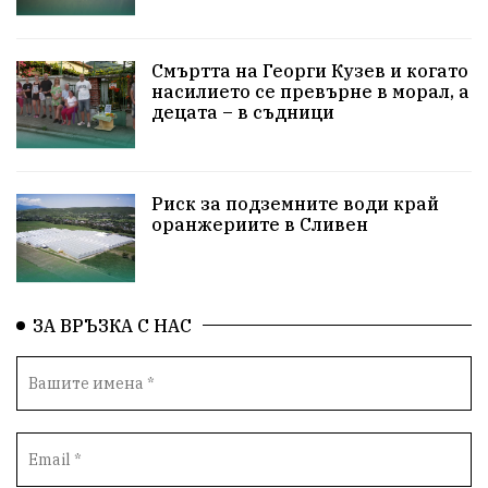
ПетърПетров
Деца
Обединение
Технологии
НародноСъбрание
Смъртта на Георги Кузев и когато
насилието се превърне в морал, а
децата – в съдници
ПравоваДържава
Варна
Родителство
Сигурност
Разследване
Великобритания
Риск за подземните води край
ПътнаБезопасност
Магнитски
Санкции
оранжериите в Сливен
ОколнаСреда
Надежда
Еврофондове
СоциалнаПолитика
Корупция
Безводие
ЗА ВРЪЗКА С НАС
Общност
ИсторическиПарк
ВоенноВреме
Космос
ВоднаКриза
Вода
Мир
Безопастност
Катастрофа
демокрация