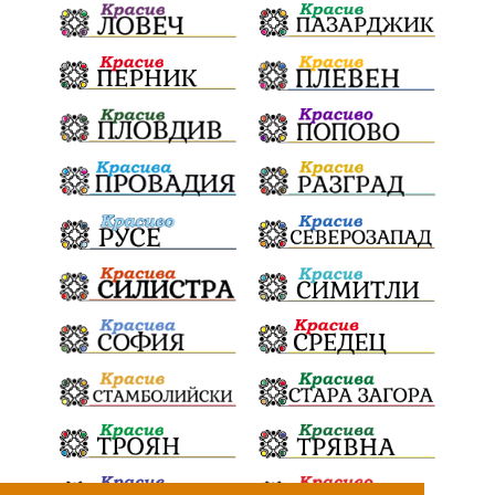
ПартияВеличие
ЕкатеринаДафовска
Тракия
ПТП
Сливен
КварталРечица
Данъци
ПътнаИнфраструктура
Асфалт
БрашноСтоименов
ИстинскиХляб
БългарскоКачество
Запис
ПолитическоЗадкулисие
Микродрон
КомарДрон
КитайскаТехнология
ВоенниТехнологии
Наркотици
Дрога
НелегалнаЛаборатория
Байрактаров
ПолицейскоНасилие
НовиИскър