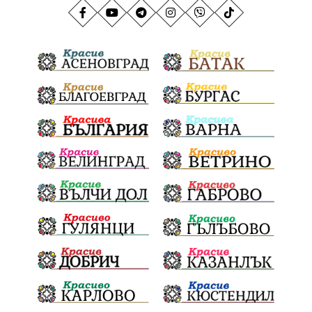
АндрейГюров
НационаленРекорд
Даулите
ГражданскаПозиция
ГражданскоУчастие
Отговорност
БългарскиДух
ОбщинскиСъвет
Полиграф
ДетекторНаЛъжата
МВР
ОбезпечителниМерки
МестнаВласт
Котел
СИК
Ружица
РайнаКнягиня
ВеселинОрешков
Шофьори
НационаленШампион
ОрлинОрлиновЕнчев
ВСС
СъдебнаРеформа
Шантаж
ПолитическиНатиск
ЗаплахаЗаАрест