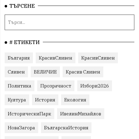
ТЪРСЕНЕ
# ЕТИКЕТИ
България
КрасивСливен
КрасивСливен
Сливен
ВЕЛИЧИЕ
Красив Сливен
Политика
Прозрачност
Избори2026
Култура
История
Екология
ИсторическиПарк
ИвелинМихайлов
НоваЗагора
БългарскаИстория