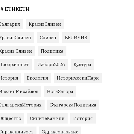
# ЕТИКЕТИ
България
КрасивСливен
КрасивСливен
Сливен
ВЕЛИЧИЕ
Красив Сливен
Политика
Прозрачност
Избори2026
Култура
История
Екология
ИсторическиПарк
ИвелинМихайлов
НоваЗагора
БългарскаИстория
БългарскаПолитика
Общество
СинитеКамъни
История
Справедливост
Здравеопазване