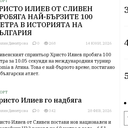
ОРТ
3
РИСТО ИЛИЕВ ОТ СЛИВЕН
РОБЯГА НАЙ-БЪРЗИТЕ 100
ЕТРА В ИСТОРИЯТА НА
ЪЛГАРИЯ
4
илия Димитрова
0
268
14 ЮНИ, 2026
ивенският спринтьор Христо Илиев пробяга 100 
тра за 10.05 секунди на международния турнир 
omia в Атина. Това е най-бързото време, постигано 
5
 български атлет. 
ОРТ
ристо Илиев го надбяга
илия Димитрова
0
342
28 ФЕВ, 2026
исто Илиев от Сливен постави нов национален и 