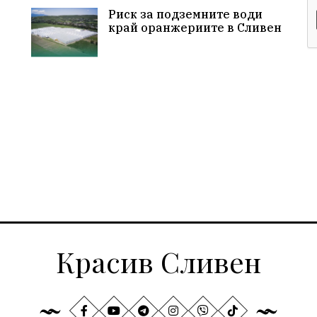
Риск за подземните води
край оранжериите в Сливен
Красив Сливен