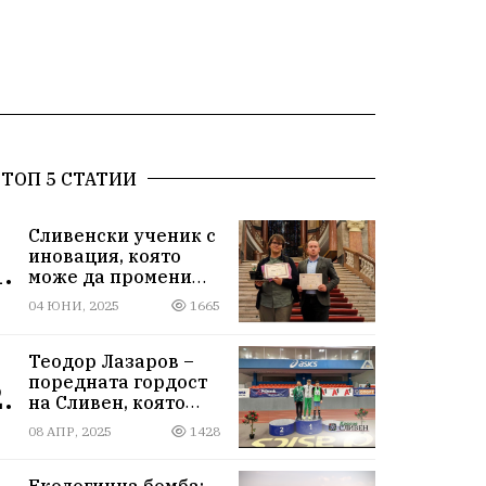
ТОП 5 СТАТИИ
Сливенски ученик с
иновация, която
.
може да промени
света!
04 ЮНИ, 2025
1665
Теодор Лазаров –
поредната гордост
.
на Сливен, която
лети към бъдещето
08 АПР, 2025
1428
Екологична бомба: