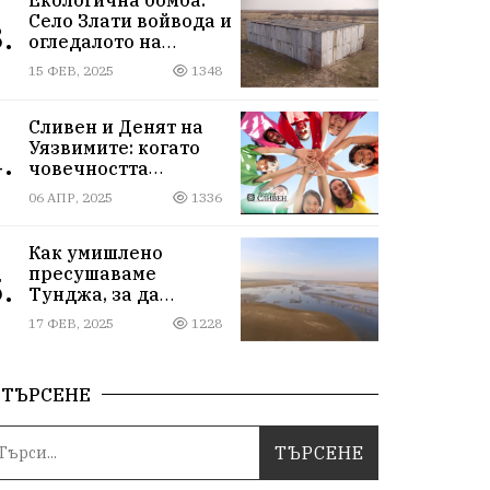
Село Злати войвода и
.
огледалото на
управлението
15 ФЕВ, 2025
1348
Сливен и Денят на
Уязвимите: когато
.
човечността
надмогва
06 АПР, 2025
1336
предразсъдъците
Как умишлено
пресушаваме
.
Тунджа, за да
пълним Марица и…
17 ФЕВ, 2025
1228
джобовете на частни
ВЕЦ-ове
ТЪРСЕНЕ