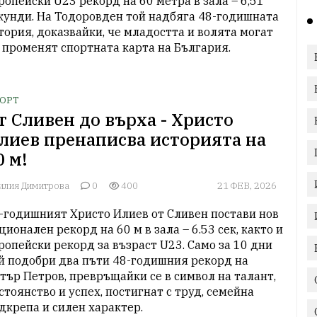
ропейски U23 рекорд на 60 метра в зала – 6,51 
кунди. На Тодоровден той надбяга 48-годишната 
тория, доказвайки, че младостта и волята могат 
 променят спортната карта на България.
ОРТ
т Сливен до върха - Христо
лиев пренаписва историята на
0 м!
илия Димитрова
0
400
21 ФЕВ, 2026
-годишният Христо Илиев от Сливен постави нов 
ционален рекорд на 60 м в зала – 6.53 сек, както и 
ропейски рекорд за възраст U23. Само за 10 дни 
й подобри два пъти 48-годишния рекорд на 
тър Петров, превръщайки се в символ на талант, 
стоянство и успех, постигнат с труд, семейна 
дкрепа и силен характер.