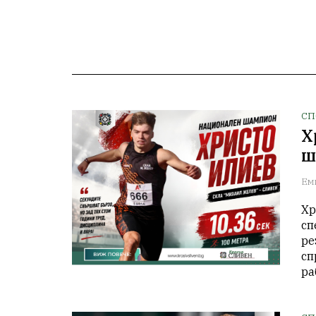
СП
Х
ш
Ем
Хр
сп
ре
сп
ра