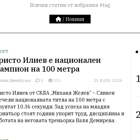
Всички статии от избрания #tag
/
Новини
ОРТ
ристо Илиев е национален
ампион на 100 метра
1
илия Димитрова
0
131
25 ЮЛИ, 2026
исто Илиев от СКЛА „Михаил Желев“ – Сливен 
ечели националната титла на 100 метра с 
зултат 10.36 секунди. Зад успеха на младия 
2
ринтьор стоят години упорит труд, дисциплина и 
ботата на неговата треньорка Валя Демирева.