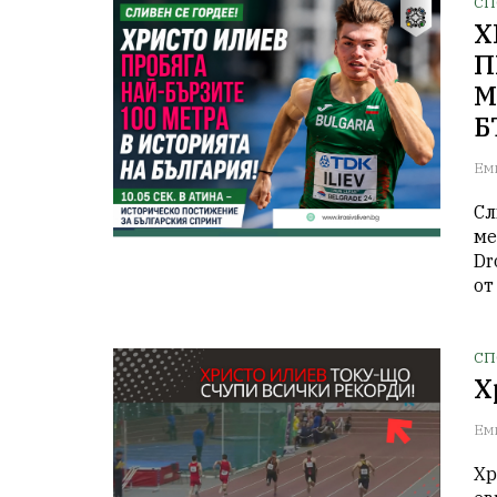
СП
Х
П
М
Б
Ем
Сл
ме
Dr
от
СП
Х
Ем
Хр