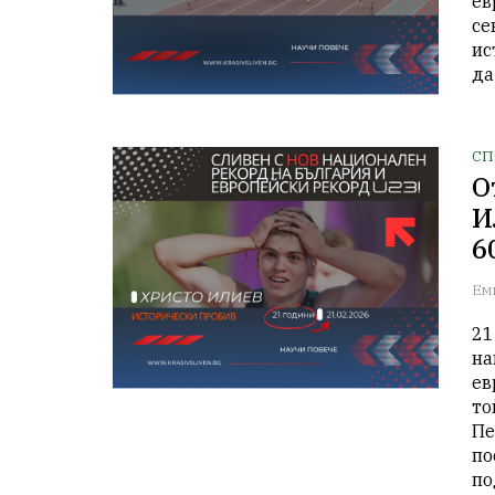
ев
се
ис
да
СП
О
И
6
Ем
21
на
ев
то
Пе
по
по