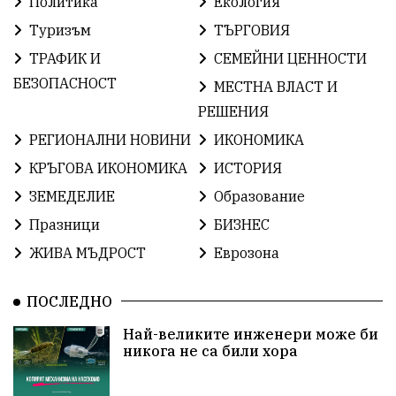
Политика
Екология
Туризъм
ТЪРГОВИЯ
БългарскаГордост
Археология
Твърдица
ТРАФИК И
СЕМЕЙНИ ЦЕННОСТИ
ОбщинаСливен
Легенда
Право
БЕЗОПАСНОСТ
МЕСТНА ВЛАСТ И
РЕШЕНИЯ
ЕвропейскиСъюз
Хасково
ВиКСливен
РЕГИОНАЛНИ НОВИНИ
ИКОНОМИКА
ОтровнатаЯбълка
ЦветомирПетков
КРЪГОВА ИКОНОМИКА
ИСТОРИЯ
ЗЕМЕДЕЛИЕ
Образование
Правосъдие
СелинКларънс
България2025
Празници
БИЗНЕС
ПътнаБезопасност
АктивниГраждани
ЖИВА МЪДРОСТ
Еврозона
МузейСливен
НационалнаСигурност
ПОСЛЕДНО
ИкономикаНаСъпротивата
УрсулаФонДерЛайен
Най-великите инженери може би
никога не са били хора
ПетърПетров
Деца
Обединение