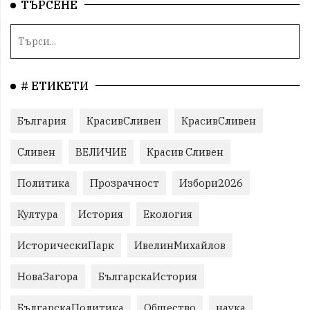
ТЪРСЕНЕ
# ЕТИКЕТИ
България
КрасивСливен
КрасивСливен
Сливен
ВЕЛИЧИЕ
Красив Сливен
Политика
Прозрачност
Избори2026
Култура
История
Екология
ИсторическиПарк
ИвелинМихайлов
НоваЗагора
БългарскаИстория
БългарскаПолитика
Общество
наука