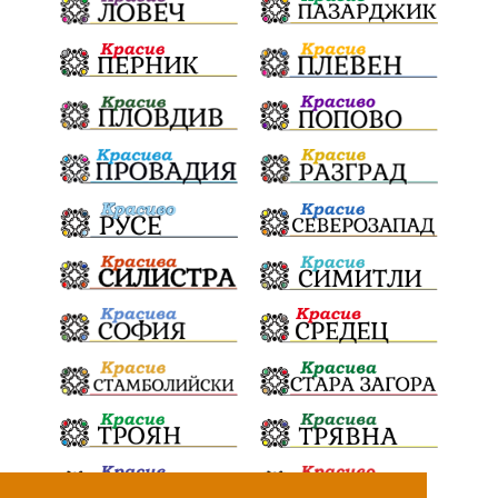
ПТП
Сливен
КварталРечица
Данъци
ПътнаИнфраструктура
Асфалт
БрашноСтоименов
ИстинскиХляб
БългарскоКачество
Запис
ПолитическоЗадкулисие
Микродрон
КомарДрон
КитайскаТехнология
ВоенниТехнологии
Наркотици
Дрога
НелегалнаЛаборатория
Байрактаров
ПолицейскоНасилие
НовиИскър
Демерджиев
Журналист
Фентанил