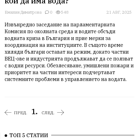
кой да има вода?
Емилия Димитрова
0
548
21 АВГ, 2025
Извънредно заседание на парламентарната 
Комисия по околната среда и водите обсъди 
водната криза в България и прие мерки за 
координация на институциите. В същото време 
хиляди българи остават на режим, докато частни 
ВЕЦ-ове и индустрията продължават да се ползват 
с водни ресурси. Обезлесяване, умишлени пожари и 
приоритет на частни интереси подчертават 
системните проблеми в управлението на водата.
1.
ПРЕД.
СЛЕД.
ТОП 5 СТАТИИ