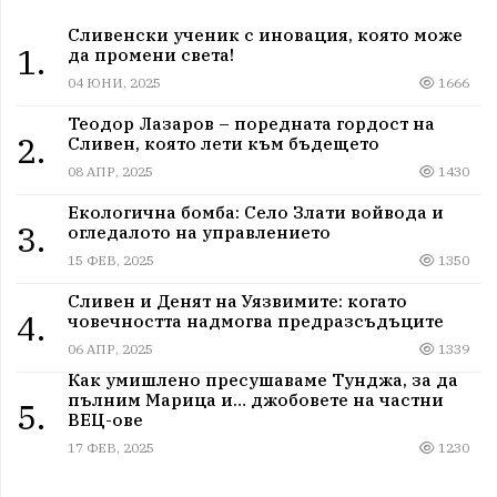
Сливенски ученик с иновация, която може
1.
да промени света!
04 ЮНИ, 2025
1666
Теодор Лазаров – поредната гордост на
2.
Сливен, която лети към бъдещето
08 АПР, 2025
1430
Екологична бомба: Село Злати войвода и
3.
огледалото на управлението
15 ФЕВ, 2025
1350
Сливен и Денят на Уязвимите: когато
4.
човечността надмогва предразсъдъците
06 АПР, 2025
1339
Как умишлено пресушаваме Тунджа, за да
пълним Марица и… джобовете на частни
5.
ВЕЦ-ове
17 ФЕВ, 2025
1230