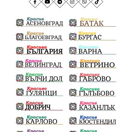
ГражданскаПозиция
ГражданскоУчастие
Отговорност
БългарскиДух
ОбщинскиСъвет
Полиграф
ДетекторНаЛъжата
МВР
ОбезпечителниМерки
МестнаВласт
Котел
СИК
Ружица
РайнаКнягиня
ВеселинОрешков
Шофьори
НационаленШампион
ОрлинОрлиновЕнчев
ВСС
СъдебнаРеформа
Шантаж
ПолитическиНатиск
ЗаплахаЗаАрест
ПартияВеличие
ЕкатеринаДафовска
Тракия