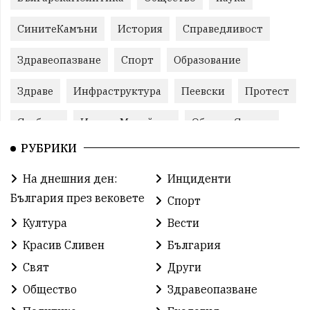
СинитеКамъни
История
Справедливост
Здравеопазване
Спорт
Образование
Здраве
Инфраструктура
Пеевски
Протест
Свобода
ИвелинМихайлов
ОбщинаСливен
РУБРИКИ
Карандила
Празник
ГражданскоОбщество
На днешния ден:
Инциденти
РадостинВасилев
ЛекаАтлетика
МЕЧ
България през вековете
Спорт
ХристоИлиев
БългарскоЗемеделие
Ямбол
Култура
Вести
Красив Сливен
България
КироБрейка
БългарскиСпорт
София
Свят
Други
ОбщественИнтерес
земеделие
Общество
Здравеопазване
ИсторияНаБългария
Иновации
САЩ