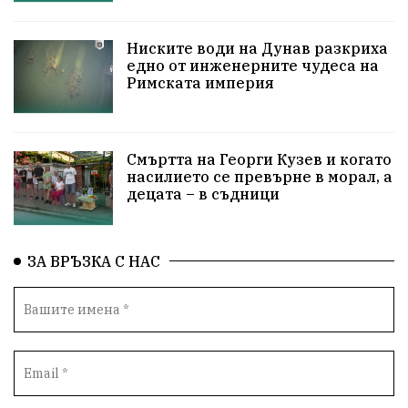
Технологии
НародноСъбрание
ПравоваДържава
Варна
Родителство
Ниските води на Дунав разкриха
едно от инженерните чудеса на
Римската империя
Сигурност
Разследване
Великобритания
ПътнаБезопасност
Магнитски
Санкции
Смъртта на Георги Кузев и когато
ОколнаСреда
Надежда
Еврофондове
насилието се превърне в морал, а
децата – в съдници
СоциалнаПолитика
Корупция
Безводие
Общност
ИсторическиПарк
ВоенноВреме
ЗА ВРЪЗКА С НАС
Космос
ВоднаКриза
Вода
Мир
Безопастност
Катастрофа
демокрация
БъдещевБългария
ДостойнаБългария