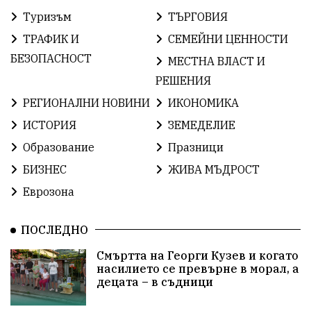
Туризъм
ТЪРГОВИЯ
ИсторияНаБългария
Иновации
САЩ
ТРАФИК И
СЕМЕЙНИ ЦЕННОСТИ
БългарскаГордост
Твърдица
ОбщинаСливен
БЕЗОПАСНОСТ
МЕСТНА ВЛАСТ И
РЕШЕНИЯ
Легенда
ЕвропейскиСъюз
Право
Хасково
РЕГИОНАЛНИ НОВИНИ
ИКОНОМИКА
ВиКСливен
ОтровнатаЯбълка
ИСТОРИЯ
ЗЕМЕДЕЛИЕ
Образование
Празници
ЦветомирПетков
Правосъдие
СелинКларънс
БИЗНЕС
ЖИВА МЪДРОСТ
България2025
МузейСливен
Еврозона
НационалнаСигурност
ПОСЛЕДНО
ИкономикаНаСъпротивата
Контрол
Смъртта на Георги Кузев и когато
насилието се превърне в морал, а
УрсулаФонДерЛайен
Обединение
децата – в съдници
ПетърПетров
ПравоваДържава
Технологии