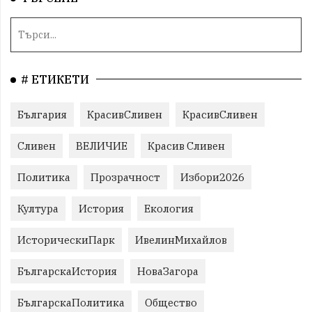
# ЕТИКЕТИ
България
КрасивСливен
КрасивСливен
Сливен
ВЕЛИЧИЕ
Красив Сливен
Политика
Прозрачност
Избори2026
Култура
История
Екология
ИсторическиПарк
ИвелинМихайлов
БългарскаИстория
НоваЗагора
БългарскаПолитика
Общество