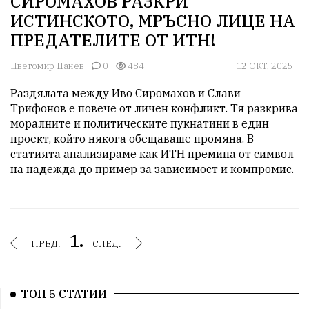
СИРОМАХОВ РАЗКРИ
ИСТИНСКОТО, МРЪСНО ЛИЦЕ НА
ПРЕДАТЕЛИТЕ ОТ ИТН!
Цветомир Цанев
0
484
12 ОКТ, 2025
Раздялата между Иво Сиромахов и Слави 
Трифонов е повече от личен конфликт. Тя разкрива 
моралните и политическите пукнатини в един 
проект, който някога обещаваше промяна. В 
статията анализираме как ИТН премина от символ 
на надежда до пример за зависимост и компромис.
1.
ПРЕД.
СЛЕД.
ТОП 5 СТАТИИ