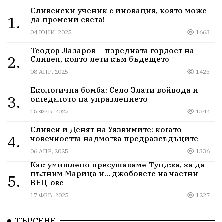
Сливенски ученик с иновация, която може
1.
да промени света!
04 ЮНИ, 2025
1663
Теодор Лазаров – поредната гордост на
2.
Сливен, която лети към бъдещето
08 АПР, 2025
1425
Екологична бомба: Село Злати войвода и
3.
огледалото на управлението
15 ФЕВ, 2025
1344
Сливен и Денят на Уязвимите: когато
4.
човечността надмогва предразсъдъците
06 АПР, 2025
1336
Как умишлено пресушаваме Тунджа, за да
пълним Марица и… джобовете на частни
5.
ВЕЦ-ове
17 ФЕВ, 2025
1227
ТЪРСЕНЕ