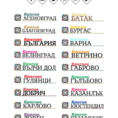
Тодоровден
ВеликиятПост
Даулите
Пловдив
БългарскиДух
ГражданскаПозиция
ГражданскоУчастие
Отговорност
ОбщинскиСъвет
Полиграф
ДетекторНаЛъжата
МВР
ОбезпечителниМерки
МестнаВласт
Котел
СИК
Ружица
РайнаКнягиня
ВеселинОрешков
Шофьори
НационаленШампион
ОрлинОрлиновЕнчев
ЕкатеринаДафовска
Тракия
ПТП