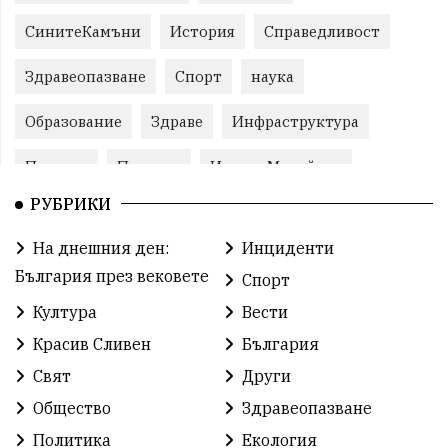
СинитеКамъни
История
Справедливост
Здравеопазване
Спорт
наука
Образование
Здраве
Инфраструктура
Пеевски
Протест
ИвелинМихайлов
РУБРИКИ
Свобода
ОбщинаСливен
Карандила
На днешния ден:
Инциденти
Празник
ГражданскоОбщество
България през вековете
Спорт
РадостинВасилев
ЛекаАтлетика
МЕЧ
Култура
Вести
Красив Сливен
България
ХристоИлиев
БългарскоЗемеделие
Ямбол
Свят
Други
КироБрейка
БългарскиСпорт
София
Общество
Здравеопазване
ОбщественИнтерес
земеделие
Политика
Екология