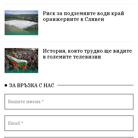
НародноСъбрание
Варна
Родителство
Риск за подземните води край
оранжериите в Сливен
Сигурност
Разследване
Магнитски
Санкции
ПътнаБезопасност
История, която трудно ще видите
ПътнаБезопасност
Великобритания
в големите телевизии
ОколнаСреда
Надежда
Еврофондове
СоциалнаПолитика
Корупция
Общност
ЗА ВРЪЗКА С НАС
ИсторическиПарк
Деца
Археология
Безводие
ВоенноВреме
Космос
ВоднаКриза
Вода
Мир
Безопастност
Катастрофа
демокрация
БъдещевБългария