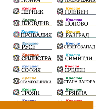
100Метра
Атина
Живи свидетели на историята
БрашноСтоименов
ИстинскиХляб
БългарскоКачество
ПътнаИнфраструктура
Асфалт
ВСС
СъдебнаРеформа
Шантаж
ПолитическиНатиск
ЗаплахаЗаАрест
ПартияВеличие
Запис
ПолитическоЗадкулисие
Микродрон
КомарДрон
КитайскаТехнология
ВоенниТехнологии
Наркотици
Дрога