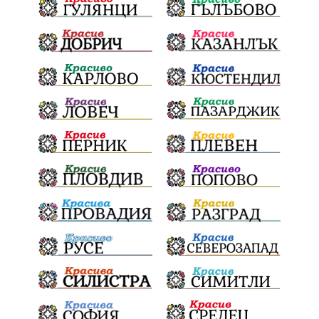
НационаленШампион
ОрлинОрлиновЕнчев
ВСС
СъдебнаРеформа
Шантаж
ПолитическиНатиск
ЗаплахаЗаАрест
ПартияВеличие
ЕкатеринаДафовска
Тракия
ПТП
Сливен
КварталРечица
Данъци
ПътнаИнфраструктура
Асфалт
БрашноСтоименов
ИстинскиХляб
БългарскоКачество
Запис
ПолитическоЗадкулисие
Микродрон
КомарДрон
КитайскаТехнология