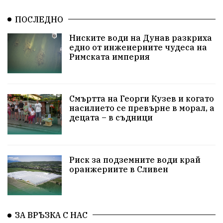
ПътнаБезопасност
АктивниГраждани
ПОСЛЕДНО
МузейСливен
НационалнаСигурност
Ниските води на Дунав разкриха
едно от инженерните чудеса на
ИкономикаНаСъпротивата
УрсулаФонДерЛайен
Римската империя
ПетърПетров
Деца
Обединение
Технологии
НародноСъбрание
Смъртта на Георги Кузев и когато
насилието се превърне в морал, а
децата – в съдници
ПравоваДържава
Варна
Родителство
Сигурност
Разследване
Великобритания
Риск за подземните води край
ПътнаБезопасност
Магнитски
Санкции
оранжериите в Сливен
ОколнаСреда
Надежда
Еврофондове
СоциалнаПолитика
Корупция
Безводие
ЗА ВРЪЗКА С НАС