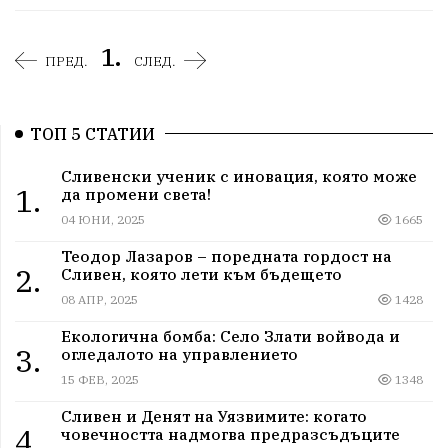
1.
ПРЕД.
СЛЕД.
ТОП 5 СТАТИИ
Сливенски ученик с иновация, която може
1.
да промени света!
04 ЮНИ, 2025
1665
Теодор Лазаров – поредната гордост на
2.
Сливен, която лети към бъдещето
08 АПР, 2025
1428
Екологична бомба: Село Злати войвода и
3.
огледалото на управлението
15 ФЕВ, 2025
1348
Сливен и Денят на Уязвимите: когато
4.
човечността надмогва предразсъдъците