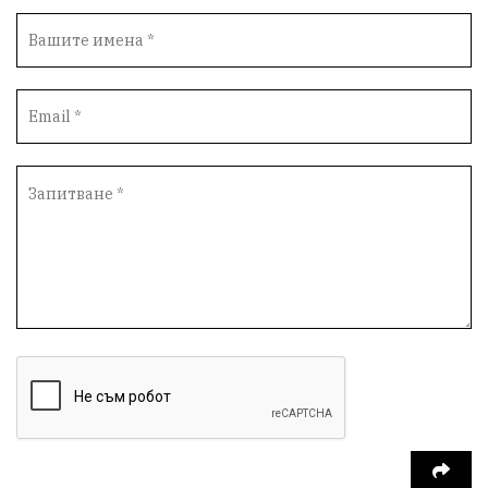
Общност
ИсторическиПарк
ВоенноВреме
Космос
ВоднаКриза
Вода
Мир
Безопастност
Катастрофа
демокрация
БъдещевБългария
ДостойнаБългария
Медицина
Пожари
КултурноНаследство
истина
ПравоНаГлас
референдум
РИОСВ
ПрироденПарк
ГражданскиКонтрол
НЗОК
Туризъм
Дарение
БългарскиСпорт
Контрол
СъдебнаСистема
ЛекаАтлетика
Избори2026
Възраждане
Родолюбие
НСО