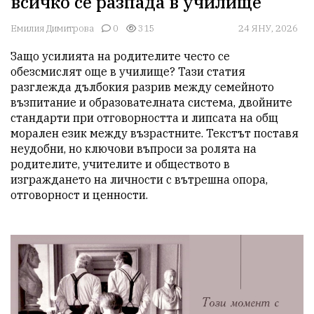
всичко се разпада в училище
Емилия Димитрова
0
315
24 ЯНУ, 2026
Защо усилията на родителите често се 
обезсмислят още в училище? Тази статия 
разглежда дълбокия разрив между семейното 
възпитание и образователната система, двойните 
стандарти при отговорността и липсата на общ 
морален език между възрастните. Текстът поставя 
неудобни, но ключови въпроси за ролята на 
родителите, учителите и обществото в 
изграждането на личности с вътрешна опора, 
отговорност и ценности.