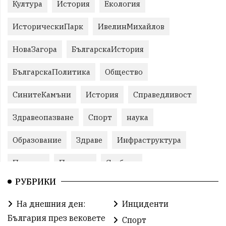
Култура
История
Екология
ИсторическиПарк
ИвелинМихайлов
НоваЗагора
БългарскаИстория
БългарскаПолитика
Общество
СинитеКамъни
История
Справедливост
Здравеопазване
Спорт
наука
Образование
Здраве
Инфраструктура
Пеевски
Протест
Свобода
РУБРИКИ
ИвелинМихайлов
ОбщинаСливен
Карандила
На днешния ден:
Инциденти
Празник
ГражданскоОбщество
България през вековете
Спорт