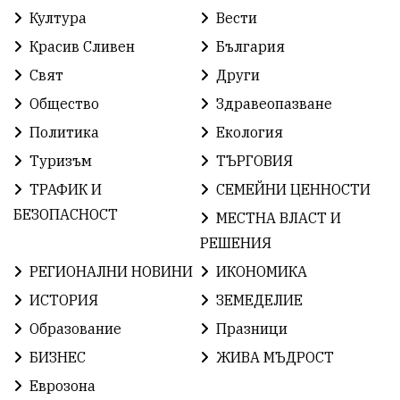
РадостинВасилев
ЛекаАтлетика
МЕЧ
Култура
Вести
Красив Сливен
България
ХристоИлиев
БългарскоЗемеделие
Ямбол
Свят
Други
КироБрейка
БългарскиСпорт
София
Общество
Здравеопазване
ОбщественИнтерес
земеделие
Политика
Екология
Туризъм
ТЪРГОВИЯ
ИсторияНаБългария
Иновации
САЩ
ТРАФИК И
СЕМЕЙНИ ЦЕННОСТИ
БългарскаГордост
Археология
Твърдица
БЕЗОПАСНОСТ
МЕСТНА ВЛАСТ И
РЕШЕНИЯ
ОбщинаСливен
Легенда
Право
РЕГИОНАЛНИ НОВИНИ
ИКОНОМИКА
ЕвропейскиСъюз
Хасково
ВиКСливен
ИСТОРИЯ
ЗЕМЕДЕЛИЕ
Образование
Празници
ОтровнатаЯбълка
ЦветомирПетков
БИЗНЕС
ЖИВА МЪДРОСТ
Правосъдие
СелинКларънс
България2025
Еврозона