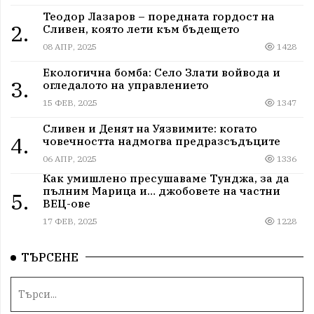
Теодор Лазаров – поредната гордост на
2.
Сливен, която лети към бъдещето
08 АПР, 2025
1428
Екологична бомба: Село Злати войвода и
3.
огледалото на управлението
15 ФЕВ, 2025
1347
Сливен и Денят на Уязвимите: когато
4.
човечността надмогва предразсъдъците
06 АПР, 2025
1336
Как умишлено пресушаваме Тунджа, за да
пълним Марица и… джобовете на частни
5.
ВЕЦ-ове
17 ФЕВ, 2025
1228
ТЪРСЕНЕ