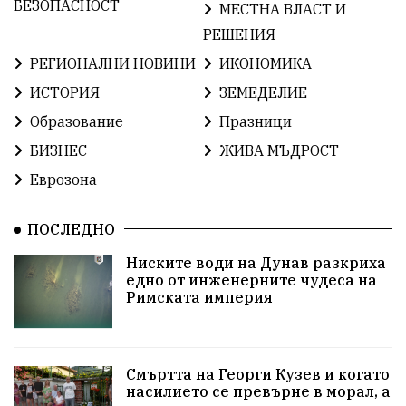
БългарскаГордост
Археология
Твърдица
БЕЗОПАСНОСТ
МЕСТНА ВЛАСТ И
РЕШЕНИЯ
ОбщинаСливен
Легенда
Право
РЕГИОНАЛНИ НОВИНИ
ИКОНОМИКА
ЕвропейскиСъюз
Хасково
ВиКСливен
ИСТОРИЯ
ЗЕМЕДЕЛИЕ
Образование
Празници
ОтровнатаЯбълка
ЦветомирПетков
БИЗНЕС
ЖИВА МЪДРОСТ
Правосъдие
СелинКларънс
България2025
Еврозона
ПътнаБезопасност
АктивниГраждани
ПОСЛЕДНО
МузейСливен
НационалнаСигурност
Ниските води на Дунав разкриха
едно от инженерните чудеса на
ИкономикаНаСъпротивата
УрсулаФонДерЛайен
Римската империя
ПетърПетров
Деца
Обединение
Технологии
НародноСъбрание
Смъртта на Георги Кузев и когато
насилието се превърне в морал, а