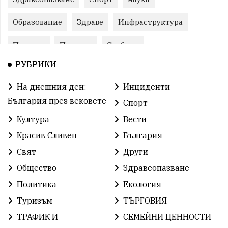
Образование
Здраве
Инфраструктура
Пеевски
Протест
Свобода
РУБРИКИ
ИвелинМихайлов
ОбщинаСливен
Карандила
На днешния ден:
Инциденти
Празник
ГражданскоОбщество
България през вековете
Спорт
РадостинВасилев
ЛекаАтлетика
МЕЧ
Култура
Вести
Красив Сливен
България
ХристоИлиев
БългарскоЗемеделие
Ямбол
Свят
Други
КироБрейка
БългарскиСпорт
София
Общество
Здравеопазване
ОбщественИнтерес
земеделие
Политика
Екология
Туризъм
ТЪРГОВИЯ
ИсторияНаБългария
Иновации
САЩ
ТРАФИК И
СЕМЕЙНИ ЦЕННОСТИ