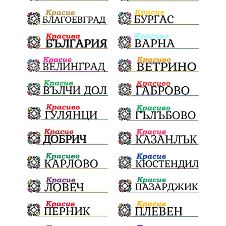
Отговорност
БългарскиДух
ОбщинскиСъвет
Полиграф
ДетекторНаЛъжата
МВР
ОбезпечителниМерки
МестнаВласт
Котел
СИК
Ружица
РайнаКнягиня
ВеселинОрешков
Шофьори
НационаленШампион
ОрлинОрлиновЕнчев
ВСС
СъдебнаРеформа
Шантаж
ПолитическиНатиск
ЗаплахаЗаАрест
ПартияВеличие
ЕкатеринаДафовска
Тракия
ПТП
Сливен
КварталРечица
Данъци