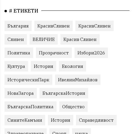
# ЕТИКЕТИ
България
КрасивСливен
КрасивСливен
Сливен
ВЕЛИЧИЕ
Красив Сливен
Политика
Прозрачност
Избори2026
Култура
История
Екология
ИсторическиПарк
ИвелинМихайлов
НоваЗагора
БългарскаИстория
БългарскаПолитика
Общество
СинитеКамъни
История
Справедливост
Здравеопазване
Спорт
наука