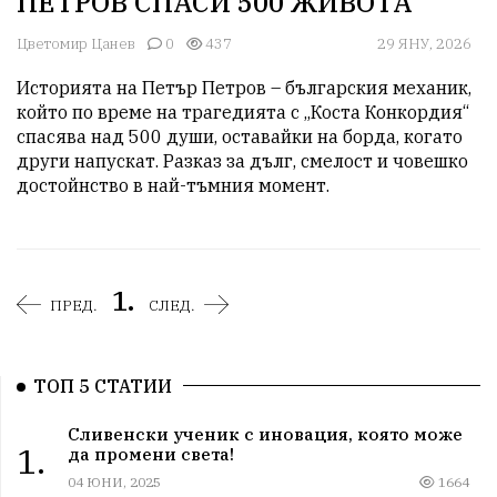
ПЕТРОВ СПАСИ 500 ЖИВОТА
Цветомир Цанев
0
437
29 ЯНУ, 2026
Историята на Петър Петров – българския механик, 
който по време на трагедията с „Коста Конкордия“ 
спасява над 500 души, оставайки на борда, когато 
други напускат. Разказ за дълг, смелост и човешко 
достойнство в най-тъмния момент.
1.
ПРЕД.
СЛЕД.
ТОП 5 СТАТИИ
Сливенски ученик с иновация, която може
1.
да промени света!
04 ЮНИ, 2025
1664