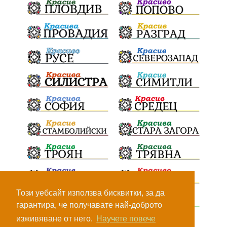
ПътнаИнфраструктура
Асфалт
БрашноСтоименов
ИстинскиХляб
БългарскоКачество
Запис
ПолитическоЗадкулисие
Микродрон
КомарДрон
КитайскаТехнология
ВоенниТехнологии
Наркотици
Дрога
НелегалнаЛаборатория
Байрактаров
ПолицейскоНасилие
НовиИскър
Демерджиев
Журналист
Фентанил
Този уебсайт използва бисквитки, за да
гарантира, че получавате най-доброто
НеНаНаркотиците
РодителиГоворете
изживяване от него.
Научете повече