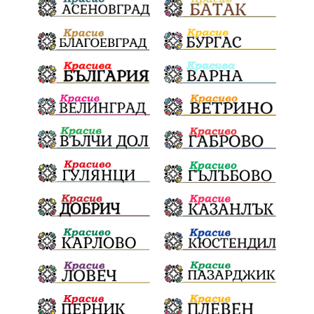
Отговорност
БългарскиДух
ОбщинскиСъвет
Полиграф
ДетекторНаЛъжата
МВР
ОбезпечителниМерки
МестнаВласт
Котел
СИК
Ружица
РайнаКнягиня
ВеселинОрешков
Шофьори
НационаленШампион
ОрлинОрлиновЕнчев
ВСС
СъдебнаРеформа
Шантаж
ПолитическиНатиск
ЗаплахаЗаАрест
ПартияВеличие
ЕкатеринаДафовска
Тракия
ПТП
Сливен
КварталРечица
Данъци