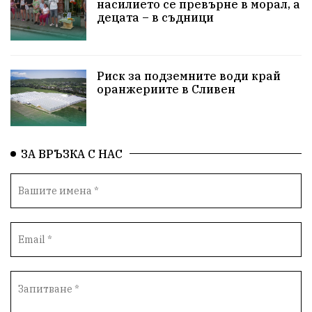
насилието се превърне в морал, а
децата – в съдници
ПравоваДържава
Варна
Родителство
Сигурност
Разследване
Великобритания
Риск за подземните води край
ПътнаБезопасност
Магнитски
Санкции
оранжериите в Сливен
ОколнаСреда
Надежда
Еврофондове
СоциалнаПолитика
Корупция
Безводие
ЗА ВРЪЗКА С НАС
Общност
ИсторическиПарк
ВоенноВреме
Космос
ВоднаКриза
Вода
Мир
Безопастност
Катастрофа
демокрация
БъдещевБългария
ДостойнаБългария
Медицина
Пожари
КултурноНаследство