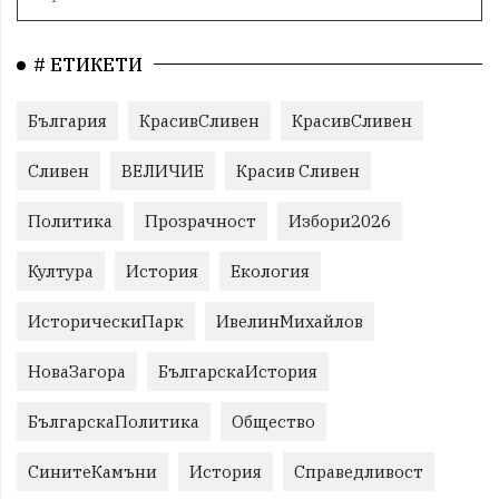
# ЕТИКЕТИ
България
КрасивСливен
КрасивСливен
Сливен
ВЕЛИЧИЕ
Красив Сливен
Политика
Прозрачност
Избори2026
Култура
История
Екология
ИсторическиПарк
ИвелинМихайлов
НоваЗагора
БългарскаИстория
БългарскаПолитика
Общество
СинитеКамъни
История
Справедливост