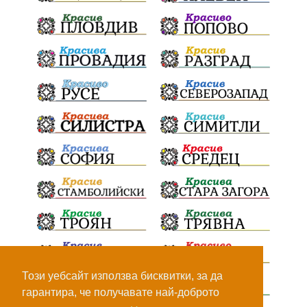
ПътнаИнфраструктура
Асфалт
БрашноСтоименов
ИстинскиХляб
БългарскоКачество
Запис
ПолитическоЗадкулисие
Микродрон
КомарДрон
КитайскаТехнология
ВоенниТехнологии
Наркотици
Дрога
НелегалнаЛаборатория
Байрактаров
ПолицейскоНасилие
НовиИскър
Демерджиев
Журналист
Фентанил
Този уебсайт използва бисквитки, за да
гарантира, че получавате най-доброто
НеНаНаркотиците
РодителиГоворете