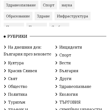
Здравеопазване
Спорт
наука
Образование
Здраве
Инфраструктура
Пеевски
Протест
Свобода
РУБРИКИ
ИвелинМихайлов
ОбщинаСливен
Карандила
На днешния ден:
Инциденти
Празник
ГражданскоОбщество
България през вековете
Спорт
РадостинВасилев
ЛекаАтлетика
МЕЧ
Култура
Вести
Красив Сливен
България
ХристоИлиев
БългарскоЗемеделие
Ямбол
Свят
Други
КироБрейка
БългарскиСпорт
София
Общество
Здравеопазване
ОбщественИнтерес
земеделие
Политика
Екология
Туризъм
ТЪРГОВИЯ
ИсторияНаБългария
Иновации
САЩ