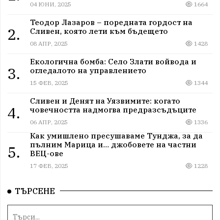
04 ЮНИ, 2025
1664
Теодор Лазаров – поредната гордост на
2.
Сливен, която лети към бъдещето
08 АПР, 2025
1428
Екологична бомба: Село Злати войвода и
3.
огледалото на управлението
15 ФЕВ, 2025
1344
Сливен и Денят на Уязвимите: когато
4.
човечността надмогва предразсъдъците
06 АПР, 2025
1336
Как умишлено пресушаваме Тунджа, за да
пълним Марица и… джобовете на частни
5.
ВЕЦ-ове
17 ФЕВ, 2025
1228
ТЪРСЕНЕ