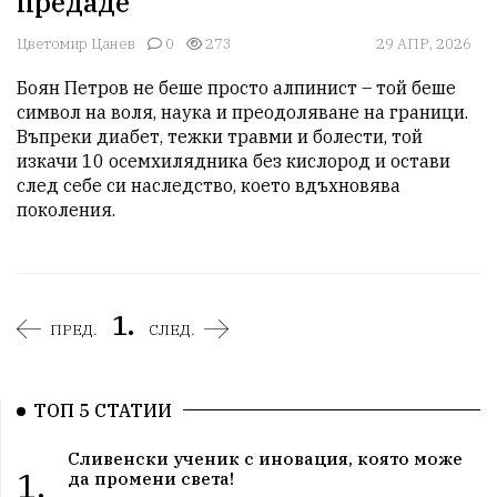
предаде
Цветомир Цанев
0
273
29 АПР, 2026
Боян Петров не беше просто алпинист – той беше 
символ на воля, наука и преодоляване на граници. 
Въпреки диабет, тежки травми и болести, той 
изкачи 10 осемхилядника без кислород и остави 
след себе си наследство, което вдъхновява 
поколения.
1.
ПРЕД.
СЛЕД.
ТОП 5 СТАТИИ
Сливенски ученик с иновация, която може
1.
да промени света!