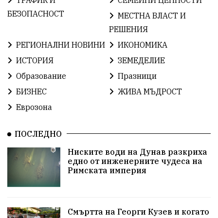
ТРАФИК И
СЕМЕЙНИ ЦЕННОСТИ
БългарскаГордост
Археология
Твърдица
БЕЗОПАСНОСТ
МЕСТНА ВЛАСТ И
РЕШЕНИЯ
ОбщинаСливен
Легенда
Право
РЕГИОНАЛНИ НОВИНИ
ИКОНОМИКА
ЕвропейскиСъюз
Хасково
ВиКСливен
ИСТОРИЯ
ЗЕМЕДЕЛИЕ
Образование
Празници
ОтровнатаЯбълка
ЦветомирПетков
БИЗНЕС
ЖИВА МЪДРОСТ
Правосъдие
СелинКларънс
България2025
Еврозона
ПътнаБезопасност
АктивниГраждани
ПОСЛЕДНО
МузейСливен
НационалнаСигурност
Ниските води на Дунав разкриха
едно от инженерните чудеса на
ИкономикаНаСъпротивата
УрсулаФонДерЛайен
Римската империя
ПетърПетров
Деца
Обединение
Технологии
НародноСъбрание
Смъртта на Георги Кузев и когато