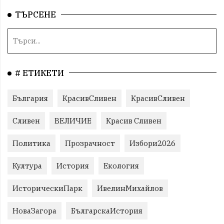
ТЪРСЕНЕ
# ЕТИКЕТИ
България
КрасивСливен
КрасивСливен
Сливен
ВЕЛИЧИЕ
Красив Сливен
Политика
Прозрачност
Избори2026
Култура
История
Екология
ИсторическиПарк
ИвелинМихайлов
НоваЗагора
БългарскаИстория