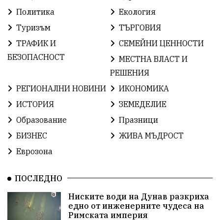
ОбщественИнтерес
земеделие
Политика
Екология
Туризъм
ТЪРГОВИЯ
ИсторияНаБългария
Иновации
САЩ
ТРАФИК И
СЕМЕЙНИ ЦЕННОСТИ
БългарскаГордост
Археология
Твърдица
БЕЗОПАСНОСТ
МЕСТНА ВЛАСТ И
РЕШЕНИЯ
ОбщинаСливен
Легенда
Право
РЕГИОНАЛНИ НОВИНИ
ИКОНОМИКА
ЕвропейскиСъюз
Хасково
ВиКСливен
ИСТОРИЯ
ЗЕМЕДЕЛИЕ
Образование
Празници
ОтровнатаЯбълка
ЦветомирПетков
БИЗНЕС
ЖИВА МЪДРОСТ
Правосъдие
СелинКларънс
България2025
Еврозона
ПътнаБезопасност
АктивниГраждани
ПОСЛЕДНО
МузейСливен
НационалнаСигурност
Ниските води на Дунав разкриха
едно от инженерните чудеса на
ИкономикаНаСъпротивата
УрсулаФонДерЛайен
Римската империя