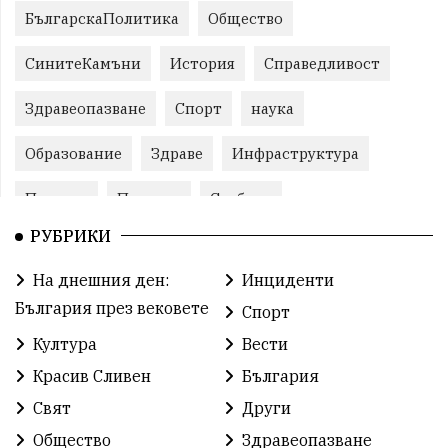
БългарскаПолитика
Общество
СинитеКамъни
История
Справедливост
Здравеопазване
Спорт
наука
Образование
Здраве
Инфраструктура
Пеевски
Протест
Свобода
РУБРИКИ
ИвелинМихайлов
ОбщинаСливен
Карандила
На днешния ден:
Инциденти
Празник
ГражданскоОбщество
България през вековете
Спорт
РадостинВасилев
ЛекаАтлетика
МЕЧ
Култура
Вести
Красив Сливен
България
ХристоИлиев
БългарскоЗемеделие
Ямбол
Свят
Други
КироБрейка
БългарскиСпорт
София
Общество
Здравеопазване