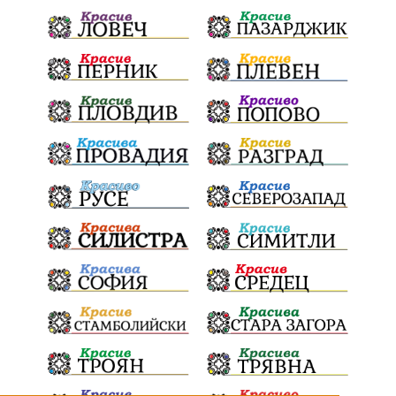
ПартияВеличие
ЕкатеринаДафовска
Тракия
ПТП
Сливен
КварталРечица
Данъци
ПътнаИнфраструктура
Асфалт
БрашноСтоименов
ИстинскиХляб
БългарскоКачество
Запис
ПолитическоЗадкулисие
Микродрон
КомарДрон
КитайскаТехнология
ВоенниТехнологии
Наркотици
Дрога
НелегалнаЛаборатория
Байрактаров
ПолицейскоНасилие
НовиИскър