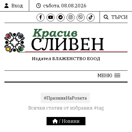
Вход
събота, 08.08.2026
ТЪРСИ
Издател БЛАЖЕНСТВО ЕООД
МЕНЮ
#ПразникНаРозата
Всички статии от избрания #tag
/
Новини