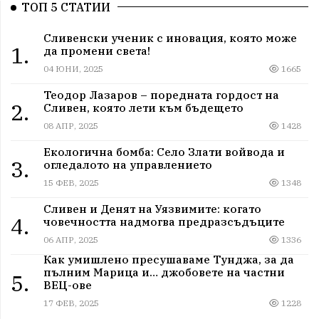
ТОП 5 СТАТИИ
Сливенски ученик с иновация, която може
1.
да промени света!
04 ЮНИ, 2025
1665
Теодор Лазаров – поредната гордост на
2.
Сливен, която лети към бъдещето
08 АПР, 2025
1428
Екологична бомба: Село Злати войвода и
3.
огледалото на управлението
15 ФЕВ, 2025
1348
Сливен и Денят на Уязвимите: когато
4.
човечността надмогва предразсъдъците
06 АПР, 2025
1336
Как умишлено пресушаваме Тунджа, за да
пълним Марица и… джобовете на частни
5.
ВЕЦ-ове
17 ФЕВ, 2025
1228