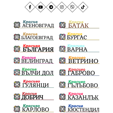
АндрейГюров
НационаленРекорд
Даулите
ГражданскаПозиция
ГражданскоУчастие
Отговорност
БългарскиДух
ОбщинскиСъвет
Полиграф
ДетекторНаЛъжата
МВР
ОбезпечителниМерки
МестнаВласт
Котел
СИК
Ружица
РайнаКнягиня
ВеселинОрешков
Шофьори
НационаленШампион
ОрлинОрлиновЕнчев
ВСС
СъдебнаРеформа
Шантаж
ПолитическиНатиск
ЗаплахаЗаАрест