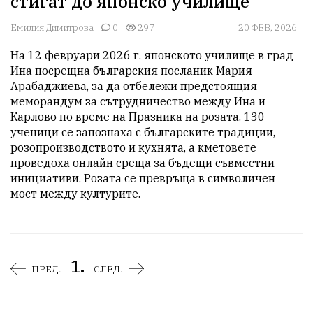
стигат до японско училище
Емилия Димитрова
0
297
20 ФЕВ, 2026
На 12 февруари 2026 г. японското училище в град 
Ина посрещна българския посланик Мария 
Арабаджиева, за да отбележи предстоящия 
меморандум за сътрудничество между Ина и 
Карлово по време на Празника на розата. 130 
ученици се запознаха с българските традиции, 
розопроизводството и кухнята, а кметовете 
проведоха онлайн среща за бъдещи съвместни 
инициативи. Розата се превръща в символичен 
мост между културите.
1.
ПРЕД.
СЛЕД.