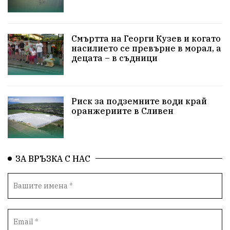
ПетърПетров
Деца
Обединение
Технологии
НародноСъбрание
Смъртта на Георги Кузев и когато
насилието се превърне в морал, а
децата – в съдници
ПравоваДържава
Варна
Родителство
Сигурност
Разследване
Великобритания
Риск за подземните води край
ПътнаБезопасност
Магнитски
Санкции
оранжериите в Сливен
ОколнаСреда
Надежда
Еврофондове
СоциалнаПолитика
Корупция
Безводие
ЗА ВРЪЗКА С НАС
Общност
ИсторическиПарк
ВоенноВреме
Космос
ВоднаКриза
Вода
Мир
Безопастност
Катастрофа
демокрация