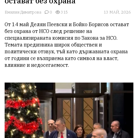
остават без охрана
Емилия Димитрова
0
315
13 МАЙ, 2026
От 14 май Делян Пеевски и Бойко Борисов остават 
без охрана от НСО след решение на 
специализираната комисия по Закона за НСО. 
Темата предизвика широк обществен и 
политически отзвук, тъй като държавната охрана 
от години се възприема като символ на власт, 
влияние и недосегаемост.