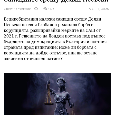
Светла Стоянова
0
549
19 СЕП, 2025
Великобритания наложи санкции срещу Делян 
Пеевски по своя Глобален режим за борба с 
корупцията, разширявайки мерките на САЩ от 
2021 г. Решението на Лондон поставя под въпрос 
бъдещето на демокрацията в България и поставя 
страната пред изпитание: може ли борбата с 
корупцията да дойде отвътре, или ще остане 
зависима от външен натиск?