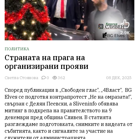
ПОЛИТИКА
Страната на прага на
организирани прояви
Светла Стоянова
0
362
08 ДЕК, 2025
Според публикации в „Свободен глас“, „4Власт“,  BG 
Elves се подготвя контрапротест „Не на омразата!“, 
свързан с Делян Пеевски, а Sliveninfo обявява 
митинг в подкрепа на правителството на 9 
декември пред община Сливен. В статията 
разглеждаме подготовката, снимките и видеата от 
събитията, както и сигналите за участие на 
служители от администрацията.