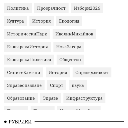
Политика
Прозрачност
Избори2026
Култура
История
Екология
ИсторическиПарк
ИвелинМихайлов
БългарскаИстория
НоваЗагора
БългарскаПолитика
Общество
СинитеКамъни
История
Справедливост
Здравеопазване
Спорт
наука
Образование
Здраве
Инфраструктура
Пеевски
Протест
ИвелинМихайлов
РУБРИКИ
Свобода
ОбщинаСливен
Карандила