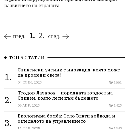
развитието на страната.
1.
2.
ПРЕД.
СЛЕД.
ТОП 5 СТАТИИ
Сливенски ученик с иновация, която може
1.
да промени света!
04 ЮНИ, 2025
1661
Теодор Лазаров – поредната гордост на
2.
Сливен, която лети към бъдещето
08 АПР, 2025
1425
Екологична бомба: Село Злати войвода и
3.
огледалото на управлението
15 ФЕВ, 2025
1340