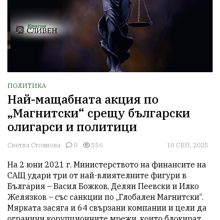
ПОЛИТИКА
Най-мащабната акция по
„Магнитски“ срещу български
олигарси и политици
Светла Стоянова
0
556
18 СЕП, 2025
На 2 юни 2021 г. Министерството на финансите на 
САЩ удари три от най-влиятелните фигури в 
България – Васил Божков, Делян Пеевски и Илко 
Желязков – със санкции по „Глобален Магнитски“. 
Мярката засяга и 64 свързани компании и цели да 
ограничи корупционните мрежи, които блокират 