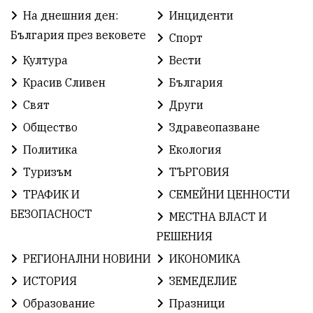
На днешния ден:
Инциденти
Празник
РадостинВасилев
ЛекаАтлетика
България през вековете
Спорт
МЕЧ
ХристоИлиев
БългарскоЗемеделие
Култура
Вести
Красив Сливен
България
Ямбол
КироБрейка
БългарскиСпорт
Свят
Други
София
ОбщественИнтерес
Общество
Здравеопазване
ГражданскоОбщество
земеделие
Политика
Екология
Туризъм
ТЪРГОВИЯ
ИсторияНаБългария
Иновации
САЩ
ТРАФИК И
СЕМЕЙНИ ЦЕННОСТИ
БългарскаГордост
Твърдица
ВиКСливен
БЕЗОПАСНОСТ
МЕСТНА ВЛАСТ И
РЕШЕНИЯ
ОтровнатаЯбълка
ЦветомирПетков
РЕГИОНАЛНИ НОВИНИ
ИКОНОМИКА
Правосъдие
ЕвропейскиСъюз
Право
ИСТОРИЯ
ЗЕМЕДЕЛИЕ
Образование
Празници
Хасково
ОбщинаСливен
Легенда