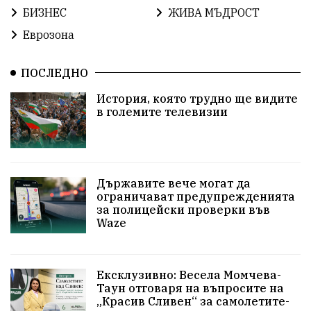
БИЗНЕС
ЖИВА МЪДРОСТ
Сигурност
Разследване
ПътнаБезопасност
Еврозона
ПътнаБезопасност
Магнитски
Санкции
ПОСЛЕДНО
Еврофондове
СоциалнаПолитика
Корупция
История, която трудно ще видите
в големите телевизии
Надежда
УрсулаФонДерЛайен
Обединение
ПетърПетров
ПравоваДържава
Технологии
НародноСъбрание
Варна
Родителство
Държавите вече могат да
ограничават предупрежденията
за полицейски проверки във
Великобритания
СелинКларънс
Waze
МузейСливен
НационалнаСигурност
България2025
ИкономикаНаСъпротивата
Ексклузивно: Весела Момчева-
Таун отговаря на въпросите на
„Красив Сливен“ за самолетите-
Дарение
Общност
ИсторическиПарк