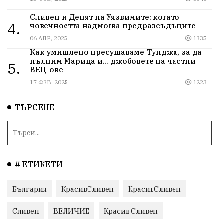
Сливен и Денят на Уязвимите: когато
4.
човечността надмогва предразсъдъците
06 АПР, 2025
1335
Как умишлено пресушаваме Тунджа, за да
пълним Марица и… джобовете на частни
5.
ВЕЦ-ове
17 ФЕВ, 2025
1223
ТЪРСЕНЕ
# ЕТИКЕТИ
България
КрасивСливен
КрасивСливен
Сливен
ВЕЛИЧИЕ
Красив Сливен