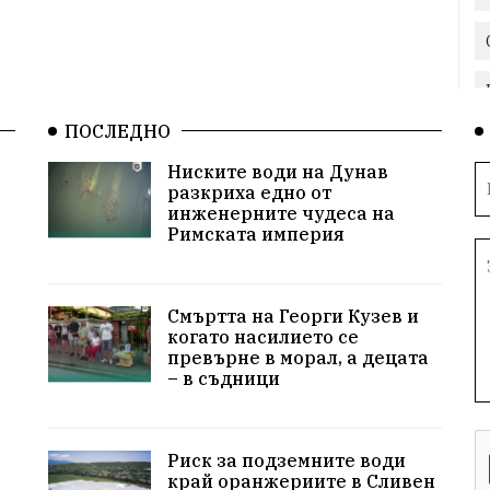
ПОСЛЕДНО
Ниските води на Дунав
разкриха едно от
инженерните чудеса на
Римската империя
Смъртта на Георги Кузев и
когато насилието се
превърне в морал, а децата
– в съдници
Риск за подземните води
край оранжериите в Сливен