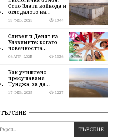
Село Злати войвода и
.
огледалото на
управлението
15 ФЕВ, 2025
1344
Сливен и Денят на
Уязвимите: когато
.
човечността
надмогва
06 АПР, 2025
1336
предразсъдъците
Как умишлено
пресушаваме
.
Тунджа, за да
пълним Марица и…
17 ФЕВ, 2025
1227
джобовете на частни
ВЕЦ-ове
ТЪРСЕНЕ