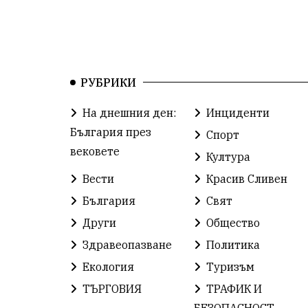
РУБРИКИ
На днешния ден:
Инциденти
България през
Спорт
вековете
Култура
Вести
Красив Сливен
България
Свят
Други
Общество
Здравеопазване
Политика
Екология
Туризъм
ТЪРГОВИЯ
ТРАФИК И
БЕЗОПАСНОСТ