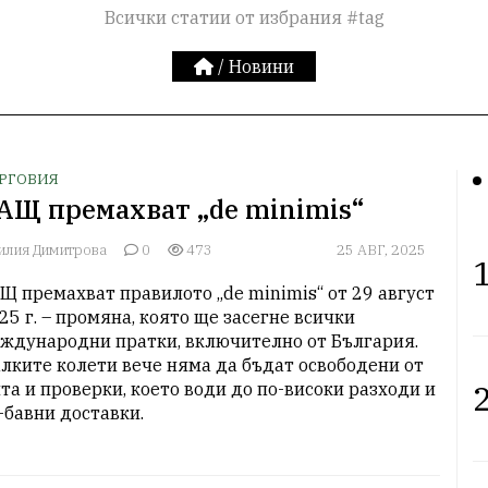
Всички статии от избрания #tag
/
Новини
РГОВИЯ
АЩ премахват „de minimis“
илия Димитрова
0
473
25 АВГ, 2025
1
Щ премахват правилото „de minimis“ от 29 август 
25 г. – промяна, която ще засегне всички 
ждународни пратки, включително от България. 
лките колети вече няма да бъдат освободени от 
2
та и проверки, което води до по-високи разходи и 
-бавни доставки.