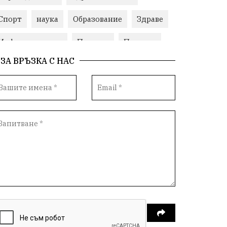
Спорт
наука
Образование
Здраве
Инфраструктура
Пеевски
Протест
ЗА ВРЪЗКА С НАС
Свобода
ИвелинМихайлов
ОбщинаСливен
Карандила
Празник
ГражданскоОбщество
РадостинВасилев
ЛекаАтлетика
МЕЧ
ХристоИлиев
БългарскоЗемеделие
Ямбол
КироБрейка
БългарскиСпорт
София
ОбщественИнтерес
земеделие
ИсторияНаБългария
Иновации
САЩ