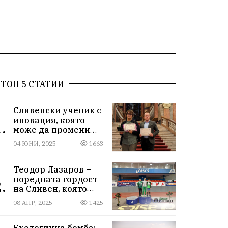
ТОП 5 СТАТИИ
Сливенски ученик с
иновация, която
.
може да промени
света!
04 ЮНИ, 2025
1663
Теодор Лазаров –
поредната гордост
.
на Сливен, която
лети към бъдещето
08 АПР, 2025
1425
Екологична бомба: