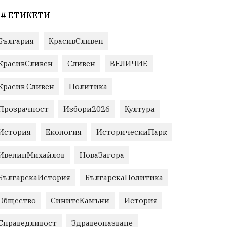
# ЕТИКЕТИ
България
КрасивСливен
КрасивСливен
Сливен
ВЕЛИЧИЕ
Красив Сливен
Политика
Прозрачност
Избори2026
Култура
История
Екология
ИсторическиПарк
ИвелинМихайлов
НоваЗагора
БългарскаИстория
БългарскаПолитика
Общество
СинитеКамъни
История
Справедливост
Здравеопазване