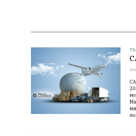
ТЪ
С
Ем
СА
20
ме
Ма
ми
по