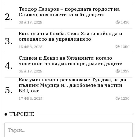
Теодор Лазаров – поредната гордост на
2.
Сливен, която лети към бъдещето
08 АПР, 2025
1430
Екологична бомба: Село Злати войвода и
3.
огледалото на управлението
15 ФЕВ, 2025
1350
Сливен и Денят на Уязвимите: когато
4.
човечността надмогва предразсъдъците
06 АПР, 2025
1339
Как умишлено пресушаваме Тунджа, за да
пълним Марица и… джобовете на частни
5.
ВЕЦ-ове
17 ФЕВ, 2025
1230
ТЪРСЕНЕ