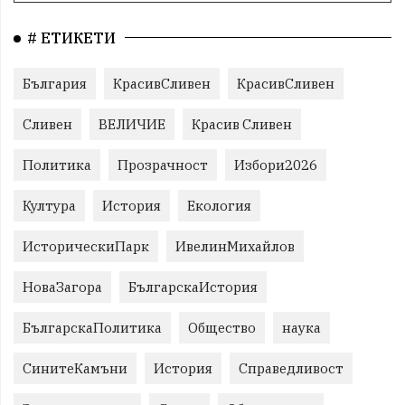
# ЕТИКЕТИ
България
КрасивСливен
КрасивСливен
Сливен
ВЕЛИЧИЕ
Красив Сливен
Политика
Прозрачност
Избори2026
Култура
История
Екология
ИсторическиПарк
ИвелинМихайлов
НоваЗагора
БългарскаИстория
БългарскаПолитика
Общество
наука
СинитеКамъни
История
Справедливост