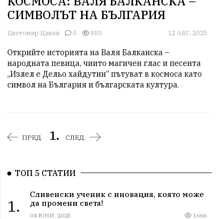
КОСМОСА: ВАЛЯ БАЛКАНСКА –
СИМВОЛЪТ НА БЪЛГАРИЯ
Цветомир Цанев
0
883
12 АВГ, 2025
Открийте историята на Валя Балканска – 
народната певица, чиито магичен глас и песента 
„Излел е Дельо хайдутин“ пътуват в космоса като 
символ на България и българската култура.
1.
ПРЕД.
СЛЕД.
ТОП 5 СТАТИИ
Сливенски ученик с иновация, която може
1.
да промени света!
04 ЮНИ, 2025
1666