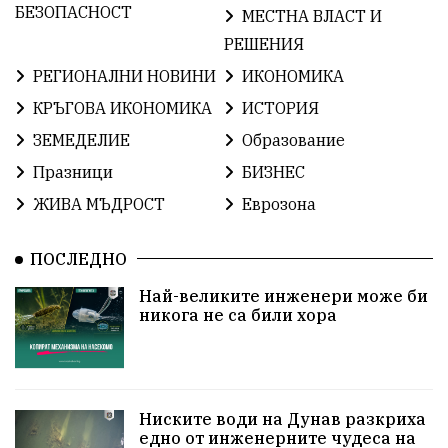
ОбщинаСливен
Легенда
Право
БЕЗОПАСНОСТ
МЕСТНА ВЛАСТ И
РЕШЕНИЯ
ЕвропейскиСъюз
Хасково
ВиКСливен
РЕГИОНАЛНИ НОВИНИ
ИКОНОМИКА
ОтровнатаЯбълка
ЦветомирПетков
КРЪГОВА ИКОНОМИКА
ИСТОРИЯ
ЗЕМЕДЕЛИЕ
Образование
Правосъдие
СелинКларънс
България2025
Празници
БИЗНЕС
ПътнаБезопасност
АктивниГраждани
ЖИВА МЪДРОСТ
Еврозона
МузейСливен
НационалнаСигурност
ПОСЛЕДНО
ИкономикаНаСъпротивата
УрсулаФонДерЛайен
Най-великите инженери може би
никога не са били хора
ПетърПетров
Деца
Обединение
Технологии
НародноСъбрание
ПравоваДържава
Варна
Родителство
Ниските води на Дунав разкриха
едно от инженерните чудеса на