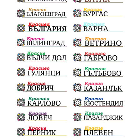
Полиграф
ДетекторНаЛъжата
МВР
ОбезпечителниМерки
МестнаВласт
Котел
СИК
Ружица
РайнаКнягиня
ВеселинОрешков
Шофьори
НационаленШампион
ОрлинОрлиновЕнчев
ВСС
СъдебнаРеформа
Шантаж
ПолитическиНатиск
ЗаплахаЗаАрест
ПартияВеличие
ЕкатеринаДафовска
Тракия
ПТП
Сливен
КварталРечица
Данъци
ПътнаИнфраструктура
Асфалт