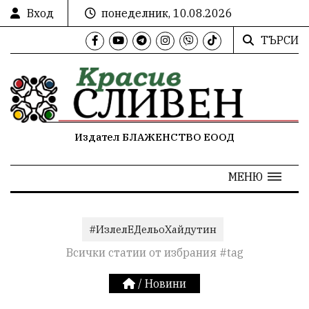
Вход
понеделник, 10.08.2026
ТЪРСИ
Издател БЛАЖЕНСТВО ЕООД
МЕНЮ
#ИзлелЕДельоХайдутин
Всички статии от избрания #tag
/
Новини