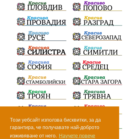
БрашноСтоименов
ИстинскиХляб
БългарскоКачество
Запис
ПолитическоЗадкулисие
Микродрон
КомарДрон
КитайскаТехнология
ВоенниТехнологии
Наркотици
Дрога
НелегалнаЛаборатория
Байрактаров
ПолицейскоНасилие
НовиИскър
Демерджиев
Журналист
Фентанил
НеНаНаркотиците
РодителиГоворете
Този уебсайт използва бисквитки, за да
гарантира, че получавате най-доброто
ДианГосподинов
ПредупреждениеЗаРодители
изживяване от него.
Научете повече