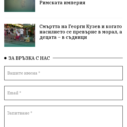
Римската империя
Сигурност
Разследване
Великобритания
ПътнаБезопасност
Магнитски
Санкции
Смъртта на Георги Кузев и когато
ОколнаСреда
Надежда
Еврофондове
насилието се превърне в морал, а
децата – в съдници
СоциалнаПолитика
Корупция
Безводие
Общност
ИсторическиПарк
ВоенноВреме
ЗА ВРЪЗКА С НАС
Космос
ВоднаКриза
Вода
Мир
Безопастност
Катастрофа
демокрация
БъдещевБългария
ДостойнаБългария
Медицина
Пожари
КултурноНаследство
истина
ПравоНаГлас
референдум
РИОСВ