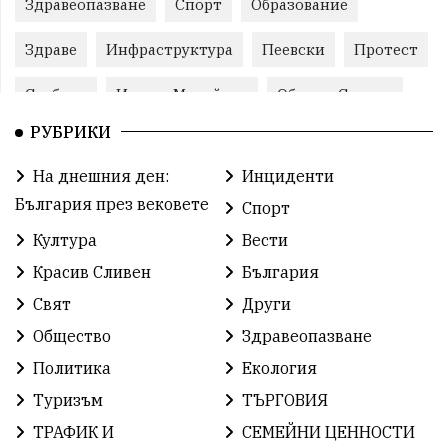
Здравеопазване
Спорт
Образование
Здраве
Инфраструктура
Пеевски
Протест
Свобода
ИвелинМихайлов
ОбщинаСливен
РУБРИКИ
Карандила
Празник
ГражданскоОбщество
На днешния ден:
Инциденти
РадостинВасилев
ЛекаАтлетика
МЕЧ
България през вековете
Спорт
ХристоИлиев
БългарскоЗемеделие
Ямбол
Култура
Вести
Красив Сливен
България
КироБрейка
БългарскиСпорт
София
Свят
Други
ОбщественИнтерес
земеделие
Общество
Здравеопазване
ИсторияНаБългария
Иновации
САЩ
Политика
Екология
Туризъм
ТЪРГОВИЯ
БългарскаГордост
Археология
Твърдица
ТРАФИК И
СЕМЕЙНИ ЦЕННОСТИ