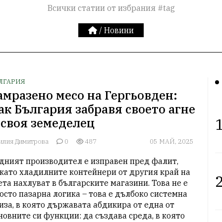
Всички статии от избрания #tag
/
Новини
ЛГАРИЯ
амразено месо на Гергьовден:
ак България забравя своето агне
1
 своя земеделец
илия Димитрова
0
487
05 МАЙ, 2025
дният производител е изправен пред фалит, 
като хладилните контейнери от другия край на 
2
ета нахлуват в българските магазини. Това не е 
осто пазарна логика – това е дълбоко системна 
иза, в която държавата абдикира от една от 
новните си функции: да създава среда, в която 