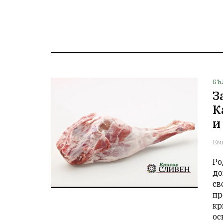
БЪ
З
К
и
Ем
Ро
до
св
пр
кр
ос