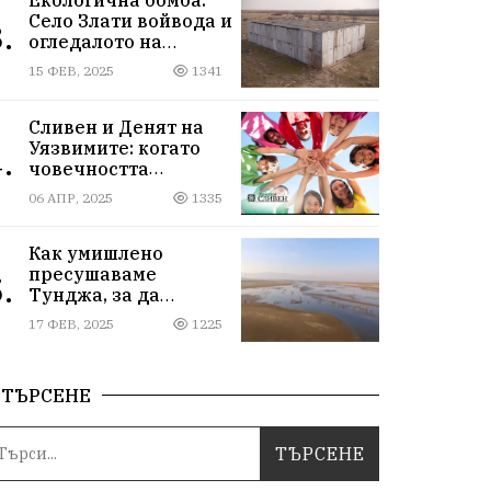
Село Злати войвода и
.
огледалото на
управлението
15 ФЕВ, 2025
1341
Сливен и Денят на
Уязвимите: когато
.
човечността
надмогва
06 АПР, 2025
1335
предразсъдъците
Как умишлено
пресушаваме
.
Тунджа, за да
пълним Марица и…
17 ФЕВ, 2025
1225
джобовете на частни
ВЕЦ-ове
ТЪРСЕНЕ