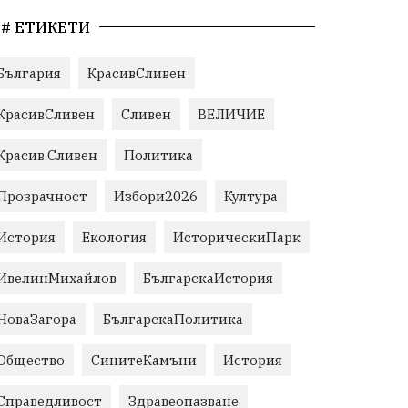
# ЕТИКЕТИ
България
КрасивСливен
КрасивСливен
Сливен
ВЕЛИЧИЕ
Красив Сливен
Политика
Прозрачност
Избори2026
Култура
История
Екология
ИсторическиПарк
ИвелинМихайлов
БългарскаИстория
НоваЗагора
БългарскаПолитика
Общество
СинитеКамъни
История
Справедливост
Здравеопазване