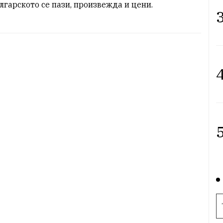
лгарското се пази, произвежда и цени.
3
4
5