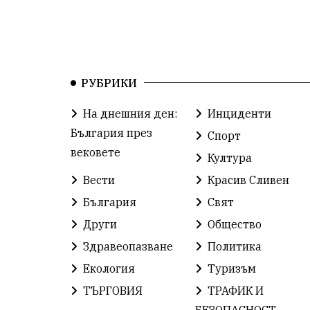
РУБРИКИ
На днешния ден:
Инциденти
България през
Спорт
вековете
Култура
Вести
Красив Сливен
България
Свят
Други
Общество
Здравеопазване
Политика
Екология
Туризъм
ТЪРГОВИЯ
ТРАФИК И
БЕЗОПАСНОСТ