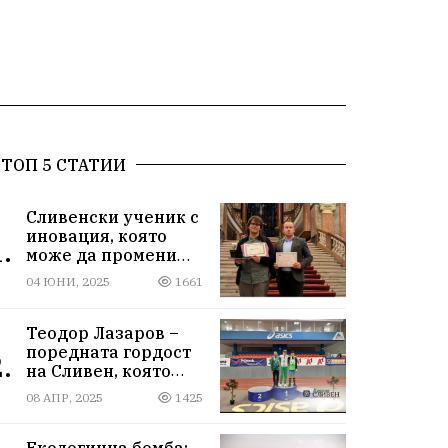
ТОП 5 СТАТИИ
Сливенски ученик с
иновация, която
.
може да промени
света!
04 ЮНИ, 2025
1661
Теодор Лазаров –
поредната гордост
.
на Сливен, която
лети към бъдещето
08 АПР, 2025
1425
Екологична бомба: