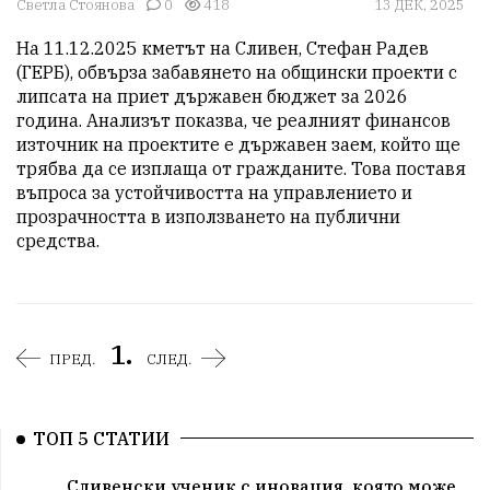
Светла Стоянова
0
418
13 ДЕК, 2025
На 11.12.2025 кметът на Сливен, Стефан Радев 
(ГЕРБ), обвърза забавянето на общински проекти с 
липсата на приет държавен бюджет за 2026 
година. Анализът показва, че реалният финансов 
източник на проектите е държавен заем, който ще 
трябва да се изплаща от гражданите. Това поставя 
въпроса за устойчивостта на управлението и 
прозрачността в използването на публични 
средства.
1.
ПРЕД.
СЛЕД.
ТОП 5 СТАТИИ
Сливенски ученик с иновация, която може