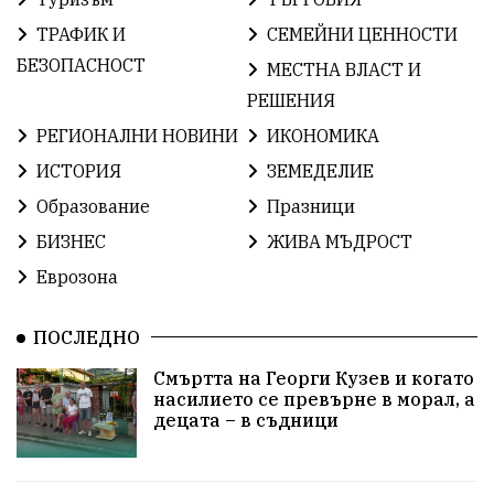
ИсторияНаБългария
Иновации
САЩ
ТРАФИК И
СЕМЕЙНИ ЦЕННОСТИ
БългарскаГордост
Твърдица
ОбщинаСливен
БЕЗОПАСНОСТ
МЕСТНА ВЛАСТ И
РЕШЕНИЯ
Легенда
ЕвропейскиСъюз
Право
Хасково
РЕГИОНАЛНИ НОВИНИ
ИКОНОМИКА
ВиКСливен
ОтровнатаЯбълка
ИСТОРИЯ
ЗЕМЕДЕЛИЕ
Образование
Празници
ЦветомирПетков
Правосъдие
СелинКларънс
БИЗНЕС
ЖИВА МЪДРОСТ
България2025
МузейСливен
Еврозона
НационалнаСигурност
ПОСЛЕДНО
ИкономикаНаСъпротивата
Контрол
Смъртта на Георги Кузев и когато
насилието се превърне в морал, а
УрсулаФонДерЛайен
Обединение
децата – в съдници
ПетърПетров
ПравоваДържава
Технологии