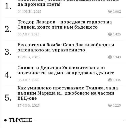
1.
да промени света!
04 ЮНИ, 2025
1662
Теодор Лазаров – поредната гордост на
2.
Сливен, която лети към бъдещето
08 АПР, 2025
1425
Екологична бомба: Село Злати войвода и
3.
огледалото на управлението
15 ФЕВ, 2025
1343
Сливен и Денят на Уязвимите: когато
4.
човечността надмогва предразсъдъците
06 АПР, 2025
1336
Как умишлено пресушаваме Тунджа, за да
пълним Марица и… джобовете на частни
5.
ВЕЦ-ове
17 ФЕВ, 2025
1225
ТЪРСЕНЕ