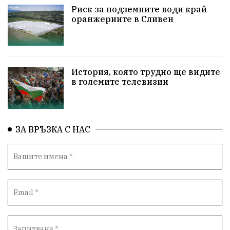
НародноСъбрание
Варна
Родителство
Риск за подземните води край
оранжериите в Сливен
Сигурност
Разследване
Магнитски
Санкции
ПътнаБезопасност
История, която трудно ще видите
ПътнаБезопасност
Великобритания
в големите телевизии
ОколнаСреда
Надежда
Еврофондове
СоциалнаПолитика
Корупция
Общност
ЗА ВРЪЗКА С НАС
ИсторическиПарк
Деца
Археология
Безводие
ВоенноВреме
Космос
ВоднаКриза
Вода
Мир
Безопастност
Катастрофа
демокрация
БъдещевБългария