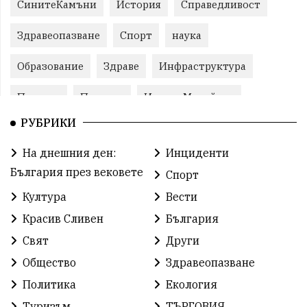
СинитеКамъни
История
Справедливост
Здравеопазване
Спорт
наука
Образование
Здраве
Инфраструктура
Пеевски
Протест
ИвелинМихайлов
РУБРИКИ
Свобода
ОбщинаСливен
Карандила
На днешния ден:
Инциденти
Празник
ГражданскоОбщество
България през вековете
Спорт
РадостинВасилев
ЛекаАтлетика
МЕЧ
Култура
Вести
Красив Сливен
България
ХристоИлиев
БългарскоЗемеделие
Ямбол
Свят
Други
КироБрейка
БългарскиСпорт
София
Общество
Здравеопазване
ОбщественИнтерес
земеделие
Политика
Екология
Туризъм
ТЪРГОВИЯ