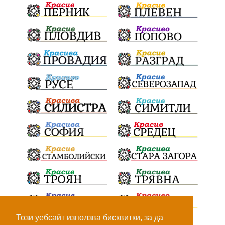
100Метра
Атина
Живи свидетели на историята
БрашноСтоименов
ИстинскиХляб
БългарскоКачество
ПътнаИнфраструктура
Асфалт
ВСС
СъдебнаРеформа
Шантаж
ПолитическиНатиск
ЗаплахаЗаАрест
ПартияВеличие
Запис
ПолитическоЗадкулисие
Микродрон
КомарДрон
КитайскаТехнология
ВоенниТехнологии
Наркотици
Дрога
Този уебсайт използва бисквитки, за да