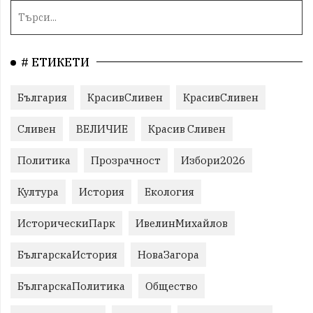
# ЕТИКЕТИ
България
КрасивСливен
КрасивСливен
Сливен
ВЕЛИЧИЕ
Красив Сливен
Политика
Прозрачност
Избори2026
Култура
История
Екология
ИсторическиПарк
ИвелинМихайлов
БългарскаИстория
НоваЗагора
БългарскаПолитика
Общество