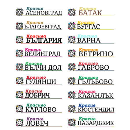
Тодоровден
ВеликиятПост
Даулите
Пловдив
БългарскиДух
ГражданскаПозиция
ГражданскоУчастие
Отговорност
ОбщинскиСъвет
Полиграф
ДетекторНаЛъжата
МВР
ОбезпечителниМерки
МестнаВласт
Котел
СИК
Ружица
РайнаКнягиня
ВеселинОрешков
Шофьори
НационаленШампион
ОрлинОрлиновЕнчев
ЕкатеринаДафовска
Тракия
ПТП