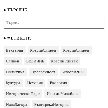
ТЪРСЕНЕ
# ЕТИКЕТИ
България
КрасивСливен
КрасивСливен
Сливен
ВЕЛИЧИЕ
Красив Сливен
Политика
Прозрачност
Избори2026
Култура
История
Екология
ИсторическиПарк
ИвелинМихайлов
НоваЗагора
БългарскаИстория