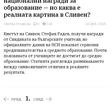
национални награди за
образование — но каква е
реалната картина в Сливен?
Светла Стоянова
0
326
20 ДЕК, 2025
Кметът на Сливен, Стефан Радев, получи награди 
от Синдиката на българските учители, но 
официалните данни на НСИ показват сериозни 
предизвикателства в средното образование. Почти 
половината от учениците не достигат до средно 
образование. Статията разглежда разминаването 
между символичните отличия и реалните 
резултати.
1.
ПРЕД.
СЛЕД.