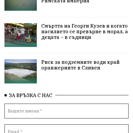
Римската империя
ПетърПетров
Деца
Обединение
Технологии
НародноСъбрание
Смъртта на Георги Кузев и когато
насилието се превърне в морал, а
децата – в съдници
ПравоваДържава
Варна
Родителство
Сигурност
Разследване
Великобритания
Риск за подземните води край
ПътнаБезопасност
Магнитски
Санкции
оранжериите в Сливен
ОколнаСреда
Надежда
Еврофондове
СоциалнаПолитика
Корупция
Безводие
ЗА ВРЪЗКА С НАС
Общност
ИсторическиПарк
ВоенноВреме
Космос
ВоднаКриза
Вода
Мир
Безопастност
Катастрофа
демокрация