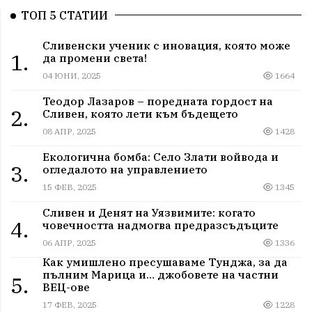
ТОП 5 СТАТИИ
Сливенски ученик с иновация, която може
1.
да промени света!
04 ЮНИ, 2025
1664
Теодор Лазаров – поредната гордост на
2.
Сливен, която лети към бъдещето
08 АПР, 2025
1428
Екологична бомба: Село Злати войвода и
3.
огледалото на управлението
15 ФЕВ, 2025
1345
Сливен и Денят на Уязвимите: когато
4.
човечността надмогва предразсъдъците
06 АПР, 2025
1336
Как умишлено пресушаваме Тунджа, за да
пълним Марица и… джобовете на частни
5.
ВЕЦ-ове
17 ФЕВ, 2025
1228