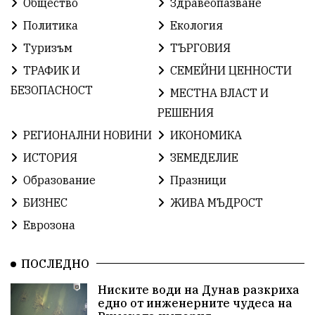
Общество
Здравеопазване
ОбщественИнтерес
земеделие
Политика
Екология
Туризъм
ТЪРГОВИЯ
ИсторияНаБългария
Иновации
САЩ
ТРАФИК И
СЕМЕЙНИ ЦЕННОСТИ
БългарскаГордост
Археология
Твърдица
БЕЗОПАСНОСТ
МЕСТНА ВЛАСТ И
РЕШЕНИЯ
ОбщинаСливен
Легенда
Право
РЕГИОНАЛНИ НОВИНИ
ИКОНОМИКА
ЕвропейскиСъюз
Хасково
ВиКСливен
ИСТОРИЯ
ЗЕМЕДЕЛИЕ
Образование
Празници
ОтровнатаЯбълка
ЦветомирПетков
БИЗНЕС
ЖИВА МЪДРОСТ
Правосъдие
СелинКларънс
България2025
Еврозона
ПътнаБезопасност
АктивниГраждани
ПОСЛЕДНО
МузейСливен
НационалнаСигурност
Ниските води на Дунав разкриха
едно от инженерните чудеса на
ИкономикаНаСъпротивата
УрсулаФонДерЛайен