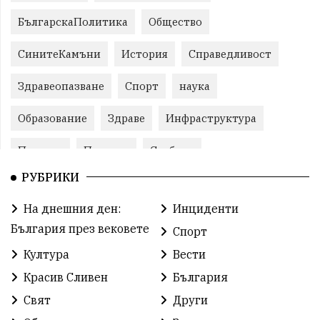
БългарскаПолитика
Общество
СинитеКамъни
История
Справедливост
Здравеопазване
Спорт
наука
Образование
Здраве
Инфраструктура
Пеевски
Протест
Свобода
РУБРИКИ
ИвелинМихайлов
ОбщинаСливен
Карандила
На днешния ден:
Инциденти
Празник
ГражданскоОбщество
България през вековете
Спорт
РадостинВасилев
ЛекаАтлетика
МЕЧ
Култура
Вести
Красив Сливен
България
ХристоИлиев
БългарскоЗемеделие
Ямбол
Свят
Други
КироБрейка
БългарскиСпорт
София