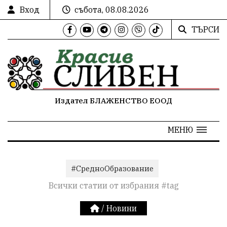
Вход
събота, 08.08.2026
ТЪРСИ
Издател БЛАЖЕНСТВО ЕООД
МЕНЮ
#СредноОбразование
Всички статии от избрания #tag
/
Новини