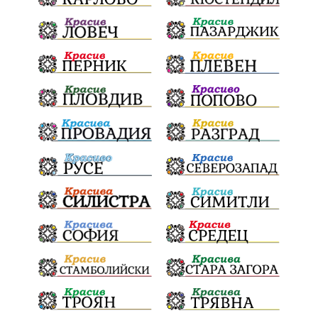
ПартияВеличие
ЕкатеринаДафовска
Тракия
ПТП
Сливен
КварталРечица
Данъци
ПътнаИнфраструктура
Асфалт
БрашноСтоименов
ИстинскиХляб
БългарскоКачество
Запис
ПолитическоЗадкулисие
Микродрон
КомарДрон
КитайскаТехнология
ВоенниТехнологии
Наркотици
Дрога
НелегалнаЛаборатория
Байрактаров
ПолицейскоНасилие
НовиИскър