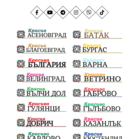
АндрейГюров
НационаленРекорд
Даулите
ГражданскаПозиция
ГражданскоУчастие
Отговорност
БългарскиДух
ОбщинскиСъвет
Полиграф
ДетекторНаЛъжата
МВР
ОбезпечителниМерки
МестнаВласт
Котел
СИК
Ружица
РайнаКнягиня
ВеселинОрешков
Шофьори
НационаленШампион
ОрлинОрлиновЕнчев
ВСС
СъдебнаРеформа
Шантаж
ПолитическиНатиск
ЗаплахаЗаАрест